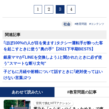
1
2
3
4
社会
#教育問題
#コンテンツ
関連記事
｢ほぼ100%の人が目を覚ます｣タクシー運転手が酔った客
を起こすときに使う"奥の手"【2021下半期BEST5】
銀座ママが｢LINEを交換しよう｣と聞かれたときに必ず使
う"スマートな断り文句"
子どもに月経や射精について話すときに｢絶対使ってはい
けない言葉｣2つ
あわせて読みたい
#教育問題の記事
官民で挑むHTTアクション
電力を「へらす・つくる・ためる」で東