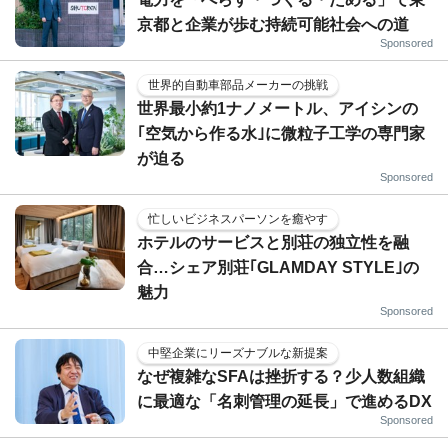
京都と企業が歩む持続可能社会への道
Sponsored
世界的自動車部品メーカーの挑戦
世界最小約1ナノメートル、アイシンの
｢空気から作る水｣に微粒子工学の専門家
が迫る
Sponsored
忙しいビジネスパーソンを癒やす
ホテルのサービスと別荘の独立性を融
合…シェア別荘｢GLAMDAY STYLE｣の
魅力
Sponsored
中堅企業にリーズナブルな新提案
なぜ複雑なSFAは挫折する？少人数組織
に最適な「名刺管理の延長」で進めるDX
Sponsored