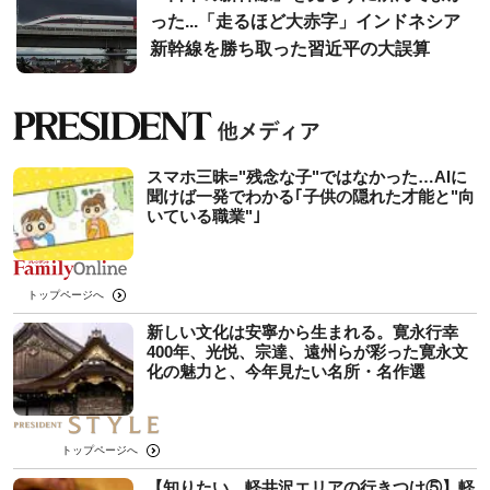
った...「走るほど大赤字」インドネシア
新幹線を勝ち取った習近平の大誤算
スマホ三昧="残念な子"ではなかった…AIに
聞けば一発でわかる｢子供の隠れた才能と"向
いている職業"｣
トップページへ
新しい文化は安寧から生まれる。寛永行幸
400年、光悦、宗達、遠州らが彩った寛永文
化の魅力と、今年見たい名所・名作選
トップページへ
【知りたい、軽井沢エリアの行きつけ⑤】軽