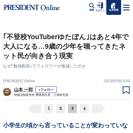
会員登録
検索
ログイン
｢不登校YouTuberゆたぼん｣はあと4年で
大人になる…9歳の少年を嗤ってきたネ
ット民が向き合う現実
なぜ｢勉強動画｣でフォロワーが激減したのか
PRESIDENT Online
2023/05/30 9:00
山本 一郎
+フォロー
情報法制研究所 事務局次長・上席研究員
1
2
3
4
小学生の頃から言っていることが変わっていな