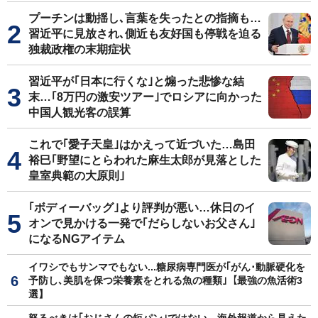
プーチンは動揺し､言葉を失ったとの指摘も…
習近平に見放され､側近も友好国も停戦を迫る
独裁政権の末期症状
習近平が｢日本に行くな｣と煽った悲惨な結
末…｢8万円の激安ツアー｣でロシアに向かった
中国人観光客の誤算
これで｢愛子天皇｣はかえって近づいた…島田
裕巳｢野望にとらわれた麻生太郎が見落とした
皇室典範の大原則｣
｢ボディーバッグ｣より評判が悪い…休日のイ
オンで見かける一発で｢だらしないお父さん｣
になるNGアイテム
イワシでもサンマでもない...糖尿病専門医が｢がん･動脈硬化を
予防し､美肌を保つ栄養素をとれる魚の種類｣【最強の魚活術3
選】