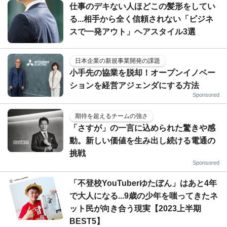
仕事のデキない人ほどこの髪形をしてい
る...相手から全く信頼されない「ビジネ
スで一発アウト」ヘアスタイル3選
日本企業の新規事業開発の課題
小手先の協業を脱却！オープンイノベー
ションを経営アジェンダにする方法
Sponsored
期待を超えるチームの強さ
「さすが」の一言に込められた驚きや感
動。新しい価値を生み出し続ける電通の
挑戦
Sponsored
「不登校YouTuberゆたぼん」はあと4年
で大人になる...9歳の少年を嗤ってきたネ
ット民が向き合う現実【2023上半期
BEST5】