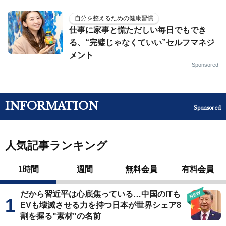
自分を整えるための健康習慣
仕事に家事と慌ただしい毎日でもでき
る、“完璧じゃなくていい”セルフマネジ
メント
Sponsored
INFORMATION
Sponsored
人気記事ランキング
1時間
週間
無料会員
有料会員
だから習近平は心底焦っている…中国のITも
EVも壊滅させる力を持つ日本が世界シェア8
割を握る"素材"の名前