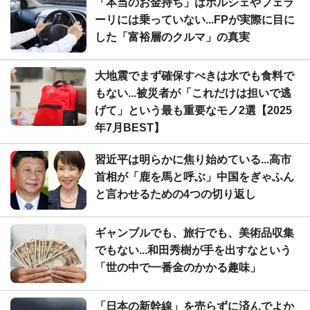
「本当のお金持ち」はポルシェやフェラ
ーリには乗っていない...FPが実際に目に
した「富裕層のクルマ」の真実
大地震でまず確保すべきは水でも食料で
もない...被災者が「これだけは担いで逃
げて」という最も重要なモノ2選【2025
年7月BEST】
習近平は明らかに焦り始めている...高市
首相が「鹿を馬と呼ぶ」中国をぎゃふん
と言わせるための4つの切り返し
ギャンブルでも、旅行でも、美術品収集
でもない...和田秀樹が手を出すなという
「世の中で一番金のかかる趣味」
「日本の新幹線」を売らずに済んでよか