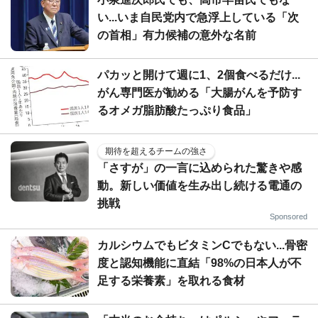
い...いま自民党内で急浮上している「次
の首相」有力候補の意外な名前
パカッと開けて週に1、2個食べるだけ...
がん専門医が勧める「大腸がんを予防す
るオメガ脂肪酸たっぷり食品」
期待を超えるチームの強さ
「さすが」の一言に込められた驚きや感
動。新しい価値を生み出し続ける電通の
挑戦
Sponsored
カルシウムでもビタミンCでもない...骨密
度と認知機能に直結「98%の日本人が不
足する栄養素」を取れる食材