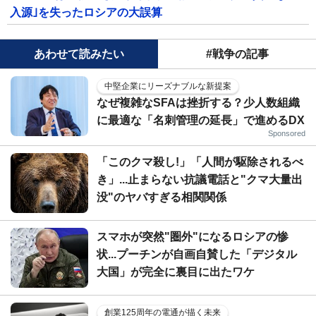
入源｣を失ったロシアの大誤算
あわせて読みたい
#戦争の記事
中堅企業にリーズナブルな新提案
なぜ複雑なSFAは挫折する？少人数組織
に最適な「名刺管理の延長」で進めるDX
Sponsored
「このクマ殺し!」「人間が駆除されるべ
き」...止まらない抗議電話と"クマ大量出
没"のヤバすぎる相関関係
スマホが突然"圏外"になるロシアの惨
状...プーチンが自画自賛した「デジタル
大国」が完全に裏目に出たワケ
創業125周年の電通が描く未来