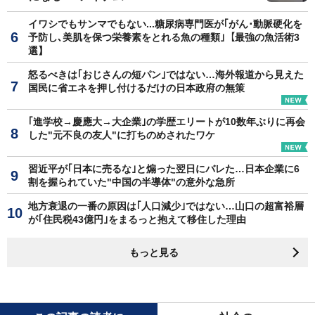
イワシでもサンマでもない...糖尿病専門医が｢がん･動脈硬化を
予防し､美肌を保つ栄養素をとれる魚の種類｣【最強の魚活術3
選】
怒るべきは｢おじさんの短パン｣ではない…海外報道から見えた
国民に省エネを押し付けるだけの日本政府の無策
｢進学校→慶應大→大企業｣の学歴エリートが10数年ぶりに再会
した"元不良の友人"に打ちのめされたワケ
習近平が｢日本に売るな｣と煽った翌日にバレた…日本企業に6
割を握られていた"中国の半導体"の意外な急所
地方衰退の一番の原因は｢人口減少｣ではない…山口の超富裕層
が｢住民税43億円｣をまるっと抱えて移住した理由
もっと見る