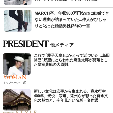
MARCH卒、年収900万円なのに結婚でき
ない理由が詰まっていた...仲人がぴしゃ
りと叱った婚活男性(36)の一言
これで｢愛子天皇｣はかえって近づいた…島田
裕巳｢野望にとらわれた麻生太郎が見落とし
た皇室典範の大原則｣
トップページへ
新しい文化は安寧から生まれる。寛永行幸
400年、光悦、宗達、遠州らが彩った寛永文
化の魅力と、今年見たい名所・名作選