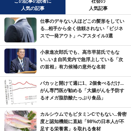
この記事の読者に
社会の
人気の記事
人気記事
仕事のデキない人ほどこの髪形をしてい
る...相手から全く信頼されない「ビジネ
スで一発アウト」ヘアスタイル3選
小泉進次郎氏でも、高市早苗氏でもな
い...いま自民党内で急浮上している「次
の首相」有力候補の意外な名前
パカッと開けて週に1、2個食べるだけ...
がん専門医が勧める「大腸がんを予防す
るオメガ脂肪酸たっぷり食品」
カルシウムでもビタミンCでもない...骨密
度と認知機能に直結「98%の日本人が不
足する栄養素」を取れる食材