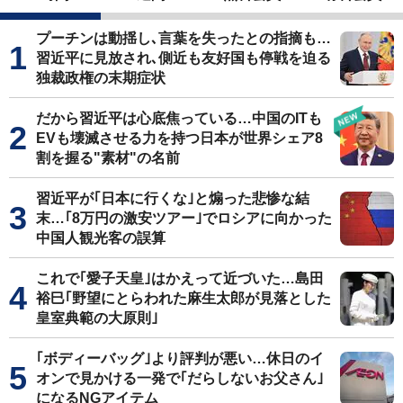
プーチンは動揺し､言葉を失ったとの指摘も…
習近平に見放され､側近も友好国も停戦を迫る
独裁政権の末期症状
だから習近平は心底焦っている…中国のITも
EVも壊滅させる力を持つ日本が世界シェア8
割を握る"素材"の名前
習近平が｢日本に行くな｣と煽った悲惨な結
末…｢8万円の激安ツアー｣でロシアに向かった
中国人観光客の誤算
これで｢愛子天皇｣はかえって近づいた…島田
裕巳｢野望にとらわれた麻生太郎が見落とした
皇室典範の大原則｣
｢ボディーバッグ｣より評判が悪い…休日のイ
オンで見かける一発で｢だらしないお父さん｣
になるNGアイテム