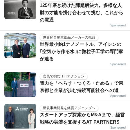
125年磨き続けた課題解決力。多様な人
財の才能を掛け合わせて挑む、これから
の電通
Sponsored
世界的自動車部品メーカーの挑戦
世界最小約1ナノメートル、アイシンの
｢空気から作る水｣に微粒子工学の専門家
が迫る
Sponsored
官民で挑むHTTアクション
電力を「へらす・つくる・ためる」で東
京都と企業が歩む持続可能社会への道
Sponsored
新規事業開発を経営アジェンダへ
スタートアップ探索からM&Aまで、経営
戦略の実装を支援するAT PARTNERS
Sponsored