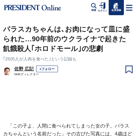
会員登録
検索
ログイン
パラスカちゃんは､お肉になって皿に盛
られた…90年前のウクライナで起きた
飢餓殺人｢ホロドモール｣の悲劇
｢2505人が人肉を食べた｣という記録も
佐野 広記
+フォロー
NHKディレクター
「この子よ、人間に食べられてしまった女の子。パラス
カちゃんという名前だった」その古びた写真には、4歳ほど