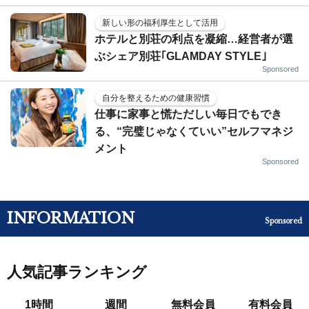
新しい形の福利厚生として活用
ホテルと別荘の利点を凝縮…経営者が選
ぶシェア別荘｢GLAMDAY STYLE｣
Sponsored
自分を整えるための健康習慣
仕事に家事と慌ただしい毎日でもでき
る、“完璧じゃなくていい”セルフマネジ
メント
Sponsored
INFORMATION
Sponsored
人気記事ランキング
1時間
週間
無料会員
有料会員