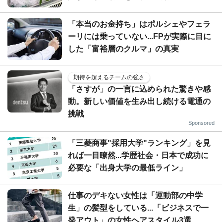
「本当のお金持ち」はポルシェやフェラ
ーリには乗っていない...FPが実際に目に
した「富裕層のクルマ」の真実
期待を超えるチームの強さ
「さすが」の一言に込められた驚きや感
動。新しい価値を生み出し続ける電通の
挑戦
Sponsored
「三菱商事"採用大学"ランキング」を見
れば一目瞭然...学歴社会・日本で成功に
必要な「出身大学の最低ライン」
仕事のデキない女性は「運動部の中学
生」の髪型をしている...「ビジネスで一
発アウト」の女性ヘアスタイル3選