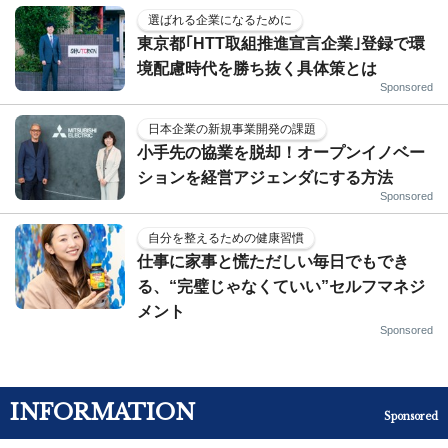
選ばれる企業になるために
東京都｢HTT取組推進宣言企業｣登録で環
境配慮時代を勝ち抜く具体策とは
Sponsored
日本企業の新規事業開発の課題
小手先の協業を脱却！オープンイノベー
ションを経営アジェンダにする方法
Sponsored
自分を整えるための健康習慣
仕事に家事と慌ただしい毎日でもでき
る、“完璧じゃなくていい”セルフマネジ
メント
Sponsored
INFORMATION
Sponsored