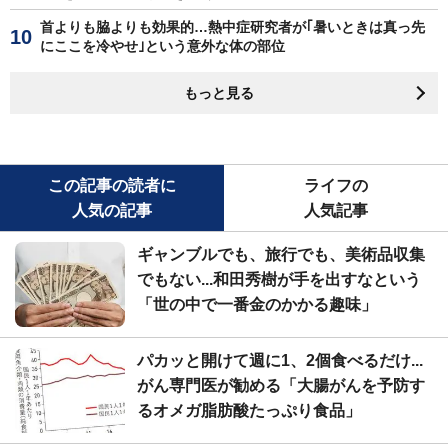
首よりも脇よりも効果的…熱中症研究者が｢暑いときは真っ先
にここを冷やせ｣という意外な体の部位
もっと見る
この記事の読者に
ライフの
人気の記事
人気記事
ギャンブルでも、旅行でも、美術品収集
でもない...和田秀樹が手を出すなという
「世の中で一番金のかかる趣味」
パカッと開けて週に1、2個食べるだけ...
がん専門医が勧める「大腸がんを予防す
るオメガ脂肪酸たっぷり食品」