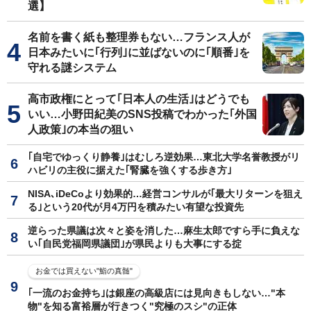
選】
名前を書く紙も整理券もない…フランス人が
日本みたいに｢行列｣に並ばないのに｢順番｣を
守れる謎システム
高市政権にとって｢日本人の生活｣はどうでも
いい…小野田紀美のSNS投稿でわかった｢外国
人政策｣の本当の狙い
｢自宅でゆっくり静養｣はむしろ逆効果…東北大学名誉教授がリ
ハビリの主役に据えた｢腎臓を強くする歩き方｣
NISA､iDeCoより効果的…経営コンサルが｢最大リターンを狙え
る｣という20代が月4万円を積みたい有望な投資先
逆らった県議は次々と姿を消した…麻生太郎ですら手に負えな
い｢自民党福岡県議団｣が県民よりも大事にする掟
お金では買えない"鮨の真髄"
｢一流のお金持ち｣は銀座の高級店には見向きもしない…"本
物"を知る富裕層が行きつく"究極のスシ"の正体