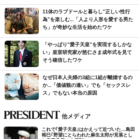
11体のラブドールと暮らし"正しい性行
為"を楽しむ...「人より人形を愛する男た
ち」が奇妙な生活を始めたワケ
「やっぱり"愛子天皇"を実現するしかな
い」皇室研究家が悠仁さま成年式を見て
そう確信したワケ
なぜ日本人夫婦の3組に1組が離婚するの
か...「価値観の違い」でも「セックスレ
ス」でもない本当の原因
これで｢愛子天皇｣はかえって近づいた…島田
裕巳｢野望にとらわれた麻生太郎が見落とし