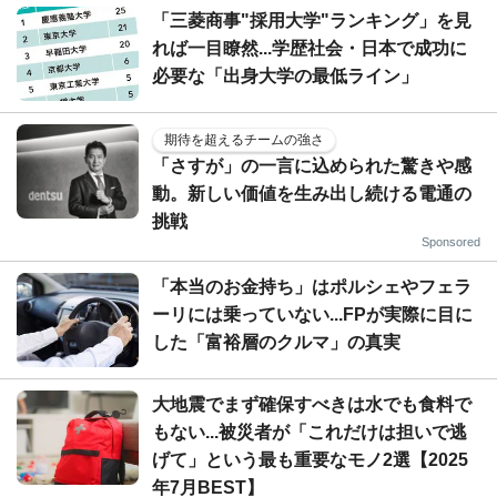
「三菱商事"採用大学"ランキング」を見
れば一目瞭然...学歴社会・日本で成功に
必要な「出身大学の最低ライン」
期待を超えるチームの強さ
「さすが」の一言に込められた驚きや感
動。新しい価値を生み出し続ける電通の
挑戦
Sponsored
「本当のお金持ち」はポルシェやフェラ
ーリには乗っていない...FPが実際に目に
した「富裕層のクルマ」の真実
大地震でまず確保すべきは水でも食料で
もない...被災者が「これだけは担いで逃
げて」という最も重要なモノ2選【2025
年7月BEST】