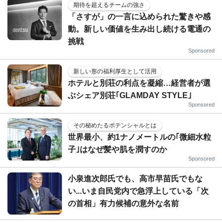
期待を超えるチームの強さ
「さすが」の一言に込められた驚きや感
動。新しい価値を生み出し続ける電通の
挑戦
Sponsored
新しい形の福利厚生として活用
ホテルと別荘の利点を凝縮…経営者が選
ぶシェア別荘｢GLAMDAY STYLE｣
Sponsored
その秘めたるポテンシャルとは
世界最小、約1ナノメートルの｢微細水粒
子｣はなぜ髪や肌を潤すのか
Sponsored
小泉進次郎氏でも、高市早苗氏でもな
い...いま自民党内で急浮上している「次
の首相」有力候補の意外な名前