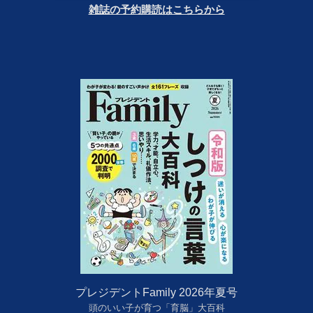
雑誌の予約購読はこちらから
プレジデントFamily 2026年夏号
頭のいい子が育つ「育脳」大百科