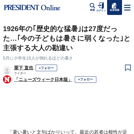
会員登録
検索
ログイン
1926年の｢歴史的な猛暑｣は27度だっ
た…｢今の子どもは暑さに弱くなった｣と
主張する大人の勘違い
5月に小学生15人が倒れるほどの暑さ
栗下 直也
+フォロー
ライター
「ニューズウィーク日本版」
+フォロー
「暑い暑いと文句ばかりいって、最近の若者は根性が足