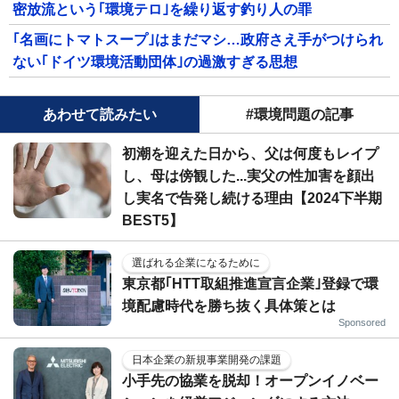
密放流という｢環境テロ｣を繰り返す釣り人の罪
｢名画にトマトスープ｣はまだマシ…政府さえ手がつけられ
ない｢ドイツ環境活動団体｣の過激すぎる思想
あわせて読みたい
#環境問題の記事
初潮を迎えた日から、父は何度もレイプ
し、母は傍観した...実父の性加害を顔出
し実名で告発し続ける理由【2024下半期
BEST5】
選ばれる企業になるために
東京都｢HTT取組推進宣言企業｣登録で環
境配慮時代を勝ち抜く具体策とは
Sponsored
日本企業の新規事業開発の課題
小手先の協業を脱却！オープンイノベー