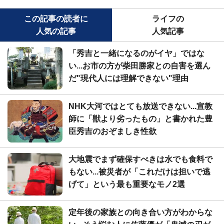
この記事の読者に
ライフの
人気の記事
人気記事
「秀吉と一緒になるのがイヤ」ではな
い...お市の方が柴田勝家との自害を選ん
だ"現代人には理解できない"理由
NHK大河ではとても放送できない...宣教
師に「獣より劣ったもの」と書かれた豊
臣秀吉のおぞましき性欲
大地震でまず確保すべきは水でも食料で
もない...被災者が「これだけは担いで逃
げて」という最も重要なモノ2選
定年後の家族との向き合い方がわからな