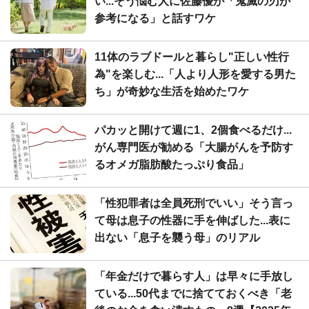
い...そう悩む人に佐藤優が「鬼滅の刃が
参考になる」と話すワケ
11体のラブドールと暮らし"正しい性行
為"を楽しむ...「人より人形を愛する男た
ち」が奇妙な生活を始めたワケ
パカッと開けて週に1、2個食べるだけ...
がん専門医が勧める「大腸がんを予防す
るオメガ脂肪酸たっぷり食品」
「性犯罪者は全員死刑でいい」そう言っ
て母は息子の性器に手を伸ばした...表に
出ない「息子を襲う母」のリアル
「年金だけで暮らす人」は早々に手放し
ている...50代までに捨てておくべき「老