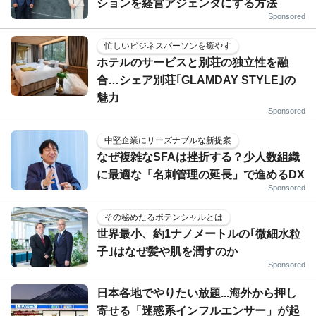
ションを経営アジェンダにする方法
Sponsored
忙しいビジネスパーソンを癒やす
ホテルのサービスと別荘の独立性を融
合…シェア別荘｢GLAMDAY STYLE｣の
魅力
Sponsored
中堅企業にリーズナブルな新提案
なぜ複雑なSFAは挫折する？少人数組織
に最適な「名刺管理の延長」で進めるDX
Sponsored
その秘めたるポテンシャルとは
世界最小、約1ナノメートルの｢微細水粒
子｣はなぜ髪や肌を潤すのか
Sponsored
日本各地でやりたい放題...海外から押し
寄せる「迷惑系インフルエンサー」が起