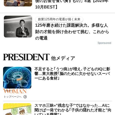
後のお金を食い潰すもの」8選【2025年
10月BEST】
創業125周年の電通が描く未来
125年磨き続けた課題解決力。多様な人
財の才能を掛け合わせて挑む、これから
の電通
Sponsored
不足すると｢うつ病｣が増え､子どものIQに影
響…東大教授｢脳のために欠かせないスーパ
ーにある食材｣
トップページへ
スマホ三昧="残念な子"ではなかった…AIに
聞けば一発でわかる｢子供の隠れた才能と"向
いている職業"｣