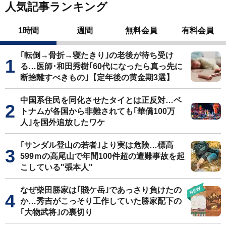
人気記事ランキング
1時間
週間
無料会員
有料会員
｢転倒→骨折→寝たきり｣の老後が待ち受け
る…医師･和田秀樹｢60代になったら真っ先に
断捨離すべきもの｣【定年後の黄金期3選】
中国系住民を同化させたタイとは正反対…ベ
トナムが各国から非難されても｢華僑100万
人｣を国外追放したワケ
｢サンダル登山の若者｣より実は危険…標高
599ｍの高尾山で年間100件超の遭難事故を起
こしている"張本人"
なぜ柴田勝家は｢賤ケ岳｣であっさり負けたの
か…秀吉がこっそり工作していた勝家配下の
｢大物武将｣の裏切り