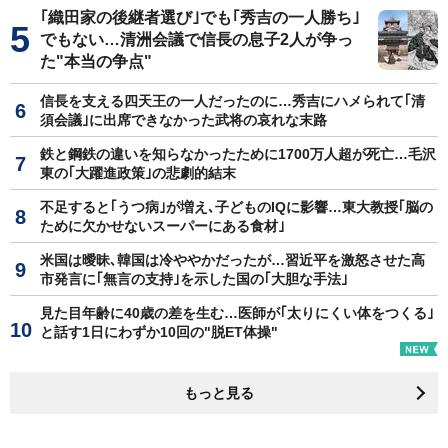
｢織田家の後継者選び｣でも｢秀吉の一人勝ち｣
でもない…清洲会議で信長の息子2人が争っ
た"本当の争点"
信長を支える四天王の一人だったのに…秀吉にハメられて｢清
須会議｣に出席できなかった武将の哀れな末路
鉄と鋼鉄の違いを知らなかったために1700万人超が死亡…毛沢
東の｢大躍進政策｣の悲劇的結末
不足すると｢うつ病｣が増え､子どものIQに影響…東大教授｢脳の
ために欠かせないスーパーにある食材｣
米国は曖昧､韓国は冷ややかだったが…習近平を激怒させた高
市発言に｢無言の支持｣を示した国の｢大胆な手法｣
見た目年齢に40歳の差を生む…医師が｢太りにくい体をつくる｣
と話す1日にわずか10回の"脱ET体操"
もっと見る