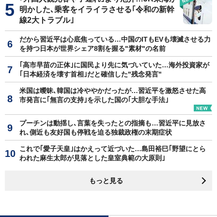
明かした､乗客をイライラさせる｢令和の新幹
線2大トラブル｣
だから習近平は心底焦っている…中国のITもEVも壊滅させる力
を持つ日本が世界シェア8割を握る"素材"の名前
｢高市早苗の正体｣に国民より先に気づいていた…海外投資家が
｢日本経済を壊す首相｣だと確信した"残念発言"
米国は曖昧､韓国は冷ややかだったが…習近平を激怒させた高
市発言に｢無言の支持｣を示した国の｢大胆な手法｣
プーチンは動揺し､言葉を失ったとの指摘も…習近平に見放さ
れ､側近も友好国も停戦を迫る独裁政権の末期症状
これで｢愛子天皇｣はかえって近づいた…島田裕巳｢野望にとら
われた麻生太郎が見落とした皇室典範の大原則｣
もっと見る