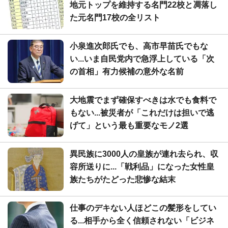
地元トップを維持する名門22校と凋落し
た元名門17校の全リスト
小泉進次郎氏でも、高市早苗氏でもな
い...いま自民党内で急浮上している「次
の首相」有力候補の意外な名前
大地震でまず確保すべきは水でも食料で
もない...被災者が「これだけは担いで逃
げて」という最も重要なモノ2選
異民族に3000人の皇族が連れ去られ、収
容所送りに...「戦利品」になった女性皇
族たちがたどった悲惨な結末
仕事のデキない人ほどこの髪形をしてい
る...相手から全く信頼されない「ビジネ