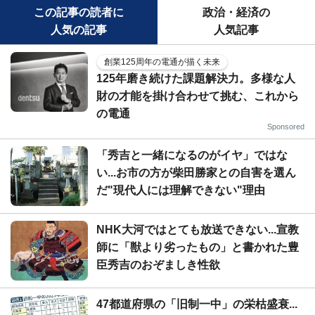
この記事の読者に
政治・経済の
人気の記事
人気記事
創業125周年の電通が描く未来
125年磨き続けた課題解決力。多様な人
財の才能を掛け合わせて挑む、これから
の電通
Sponsored
「秀吉と一緒になるのがイヤ」ではな
い...お市の方が柴田勝家との自害を選ん
だ"現代人には理解できない"理由
NHK大河ではとても放送できない...宣教
師に「獣より劣ったもの」と書かれた豊
臣秀吉のおぞましき性欲
47都道府県の「旧制一中」の栄枯盛衰...