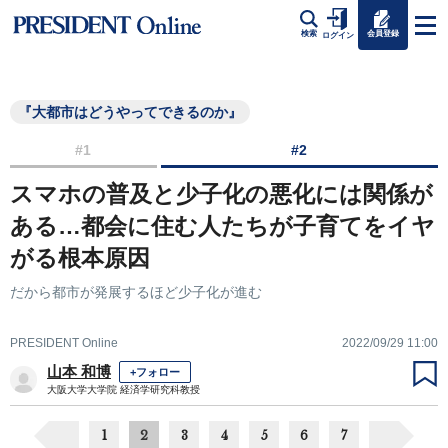
会員登録
検索
ログイン
『大都市はどうやってできるのか』
#1
#2
スマホの普及と少子化の悪化には関係が
ある…都会に住む人たちが子育てをイヤ
がる根本原因
だから都市が発展するほど少子化が進む
PRESIDENT Online
2022/09/29 11:00
山本 和博
+フォロー
大阪大学大学院 経済学研究科教授
1
2
3
4
5
6
7