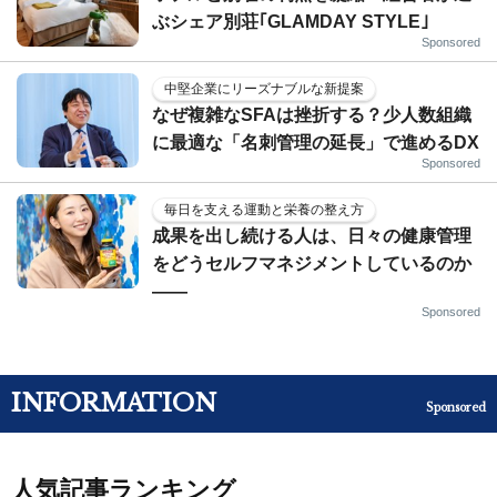
ぶシェア別荘｢GLAMDAY STYLE｣
Sponsored
中堅企業にリーズナブルな新提案
なぜ複雑なSFAは挫折する？少人数組織
に最適な「名刺管理の延長」で進めるDX
Sponsored
毎日を支える運動と栄養の整え方
成果を出し続ける人は、日々の健康管理
をどうセルフマネジメントしているのか
——
Sponsored
INFORMATION
Sponsored
人気記事ランキング