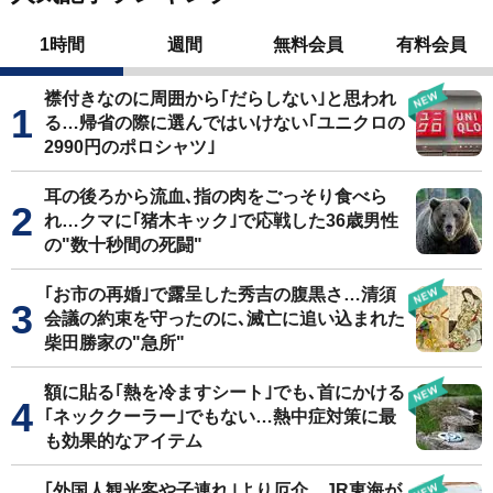
1時間
週間
無料会員
有料会員
襟付きなのに周囲から｢だらしない｣と思われ
る…帰省の際に選んではいけない｢ユニクロの
2990円のポロシャツ｣
耳の後ろから流血､指の肉をごっそり食べら
れ…クマに｢猪木キック｣で応戦した36歳男性
の"数十秒間の死闘"
｢お市の再婚｣で露呈した秀吉の腹黒さ…清須
会議の約束を守ったのに､滅亡に追い込まれた
柴田勝家の"急所"
額に貼る｢熱を冷ますシート｣でも､首にかける
｢ネッククーラー｣でもない…熱中症対策に最
も効果的なアイテム
｢外国人観光客や子連れ｣より厄介…JR東海が