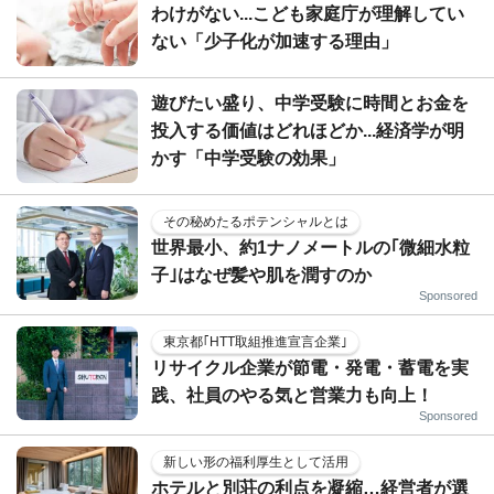
わけがない...こども家庭庁が理解してい
ない「少子化が加速する理由」
遊びたい盛り、中学受験に時間とお金を
投入する価値はどれほどか...経済学が明
かす「中学受験の効果」
その秘めたるポテンシャルとは
世界最小、約1ナノメートルの｢微細水粒
子｣はなぜ髪や肌を潤すのか
Sponsored
東京都｢HTT取組推進宣言企業｣
リサイクル企業が節電・発電・蓄電を実
践、社員のやる気と営業力も向上！
Sponsored
新しい形の福利厚生として活用
ホテルと別荘の利点を凝縮…経営者が選