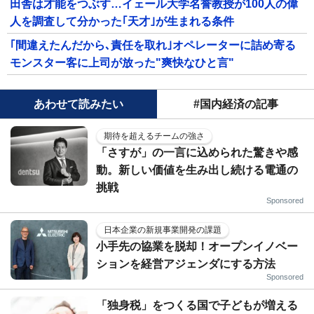
田舎は才能をつぶす…イェール大学名誉教授が100人の偉
人を調査して分かった｢天才｣が生まれる条件
｢間違えたんだから､責任を取れ｣オペレーターに詰め寄る
モンスター客に上司が放った"爽快なひと言"
あわせて読みたい
#国内経済の記事
期待を超えるチームの強さ
「さすが」の一言に込められた驚きや感
動。新しい価値を生み出し続ける電通の
挑戦
Sponsored
日本企業の新規事業開発の課題
小手先の協業を脱却！オープンイノベー
ションを経営アジェンダにする方法
Sponsored
「独身税」をつくる国で子どもが増える