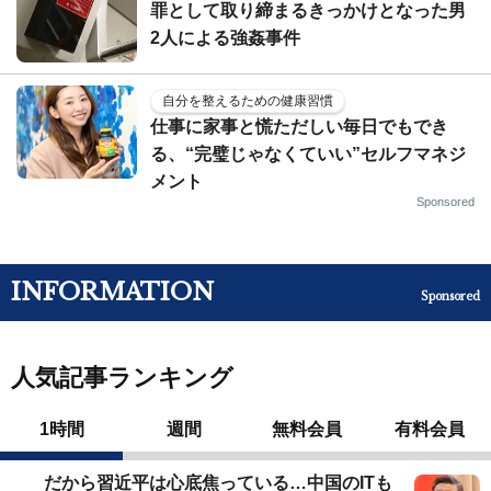
罪として取り締まるきっかけとなった男
2人による強姦事件
自分を整えるための健康習慣
仕事に家事と慌ただしい毎日でもでき
る、“完璧じゃなくていい”セルフマネジ
メント
Sponsored
INFORMATION
Sponsored
人気記事ランキング
1時間
週間
無料会員
有料会員
だから習近平は心底焦っている…中国のITも