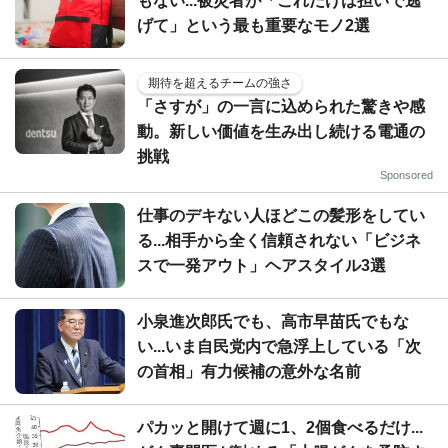
もない...被災者が「これだけは担いで逃
げて」という最も重要なモノ2選
期待を超えるチームの強さ
「さすが」の一言に込められた驚きや感
動。新しい価値を生み出し続ける電通の
挑戦
Sponsored
仕事のデキない人ほどこの髪形をしてい
る...相手から全く信頼されない「ビジネ
スで一発アウト」ヘアスタイル3選
小泉進次郎氏でも、高市早苗氏でもな
い...いま自民党内で急浮上している「次
の首相」有力候補の意外な名前
パカッと開けて週に1、2個食べるだけ...