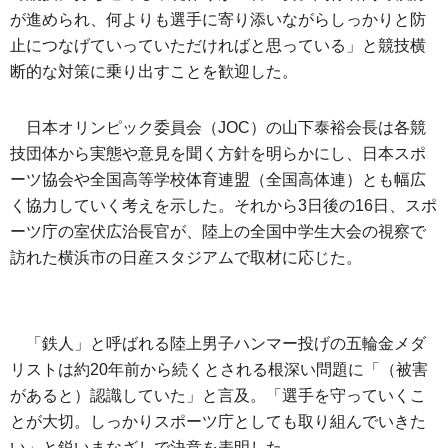
が進められ、何よりも選手に寄り添いながらしっかりと防
止につなげていっていただければと思っている」と競技横
断的な対策に乗り出すことを歓迎した。
日本オリンピック委員会（JOC）の山下泰裕会長は各競
技団体から実態や意見を聞く方針を明らかにし、日本スポ
ーツ協会や全国高等学校体育連盟（全国高体連）とも幅広
く協力していく考えを示した。それから3日後の16日、スポ
ーツ庁の室伏広治長官が、陸上の全国中学生大会の視察で
訪れた横浜市の日産スタジアムで取材に応じた。
「鉄人」と呼ばれる陸上男子ハンマー投げの五輪金メダ
リストは約20年前から続くとされる根深い問題に「（被害
があると）認識していた」と言及。「選手を守っていくこ
とが大切。しっかりスポーツ庁としても取り組んでいきた
い」と鋭いまなざしで決意を表明した。