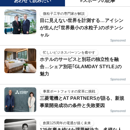
あわせて読みたい
#スポーツの記事
微粒子工学の専門家が解説
目に見えない世界を計測する…アイシン
が生んだ｢世界最小の水粒子｣のポテンシ
ャル
Sponsored
忙しいビジネスパーソンを癒やす
ホテルのサービスと別荘の独立性を融
合…シェア別荘｢GLAMDAY STYLE｣の
魅力
Sponsored
事業ポートフォリオの変革に挑戦
三菱電機とAT PARTNERSが語る、新規
事業開発成功の条件と失敗要因
Sponsored
創業125周年の電通が描く未来
125年磨き続けた課題解決力。多様な人