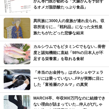
がん専門医が勧める「大腸がんを予防す
るオメガ脂肪酸たっぷり食品」
異民族に3000人の皇族が連れ去られ、収
容所送りに...「戦利品」になった女性皇
族たちがたどった悲惨な結末
カルシウムでもビタミンCでもない...骨密
度と認知機能に直結「98%の日本人が不
足する栄養素」を取れる食材
「本当のお金持ち」はポルシェやフェラ
ーリには乗っていない...FPが実際に目に
した「富裕層のクルマ」の真実
MARCH卒、年収900万円なのに結婚でき
ない理由が詰まっていた...仲人がぴしゃ