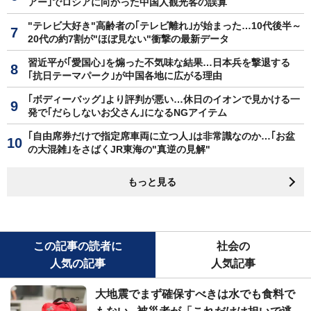
アー｣でロシアに向かった中国人観光客の誤算
"テレビ大好き"高齢者の｢テレビ離れ｣が始まった…10代後半～
20代の約7割が"ほぼ見ない"衝撃の最新データ
習近平が｢愛国心｣を煽った不気味な結果…日本兵を撃退する
｢抗日テーマパーク｣が中国各地に広がる理由
｢ボディーバッグ｣より評判が悪い…休日のイオンで見かける一
発で｢だらしないお父さん｣になるNGアイテム
｢自由席券だけで指定席車両に立つ人｣は非常識なのか…｢お盆
の大混雑｣をさばくJR東海の"真逆の見解"
もっと見る
この記事の読者に
社会の
人気の記事
人気記事
大地震でまず確保すべきは水でも食料で