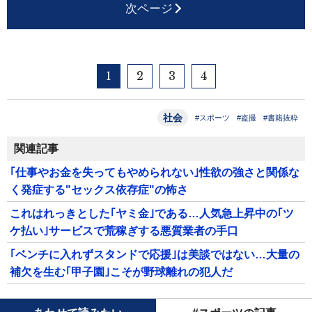
次ページ
1
2
3
4
社会
#スポーツ
#盗撮
#書籍抜粋
関連記事
｢仕事やお金を失ってもやめられない｣性欲の強さと関係な
く発症する"セックス依存症"の怖さ
これはれっきとした｢ヤミ金｣である…人気急上昇中の｢ツ
ケ払い｣サービスで荒稼ぎする悪質業者の手口
｢ベンチに入れずスタンドで応援｣は美談ではない…大量の
補欠を生む｢甲子園｣こそが野球離れの犯人だ