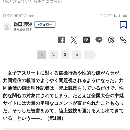
｢親とか見ていたら本当につらい｣
PRESIDENT Online
2022/09/14 11:00
鎌田 理沙
+フォロー
共同通信 記者
1
2
3
4
女子アスリートに対する盗撮行為や性的な嫌がらせが、
共同通信の報道でようやく問題視されるようになった。共
同通信の鎌田理沙記者は「陸上競技をしているだけで、性
的な関心の対象にされてしまう。たとえば全国大会の中継
サイトには大量の卑猥なコメントが寄せられたこともあっ
た。そうした被害をみて、陸上競技を避ける人も出てきて
いる」という――。（第1回）