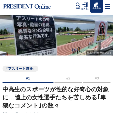
会員登録
検索
ログイン
写真＝時事通信フォト
『アスリート盗撮』
#1
#2
#3
中高生のスポーツが性的な好奇心の対象
に…陸上の女性選手たちを苦しめる｢卑
猥なコメント｣の数々