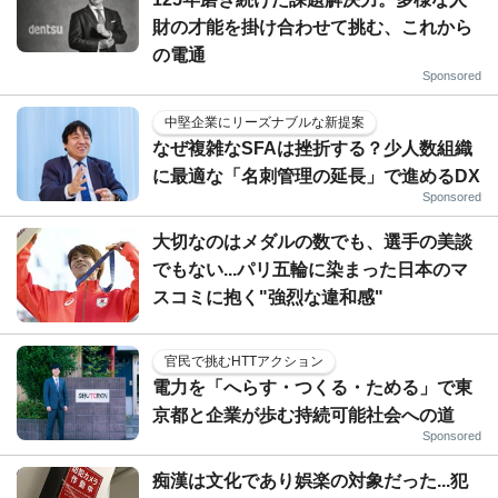
財の才能を掛け合わせて挑む、これから
の電通
Sponsored
中堅企業にリーズナブルな新提案
なぜ複雑なSFAは挫折する？少人数組織
に最適な「名刺管理の延長」で進めるDX
Sponsored
大切なのはメダルの数でも、選手の美談
でもない...パリ五輪に染まった日本のマ
スコミに抱く"強烈な違和感"
官民で挑むHTTアクション
電力を「へらす・つくる・ためる」で東
京都と企業が歩む持続可能社会への道
Sponsored
痴漢は文化であり娯楽の対象だった...犯