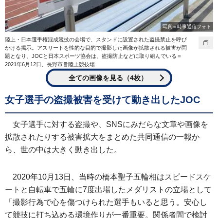
写真＝時事通信フォト
陸上・日本選手権混成競技の会場で、スタンドに設置された盗撮禁止を呼び
かける掲示。アスリートを性的な目的で撮影した画像が拡散される被害が問
題となり、JOCと日本スポーツ協会は、盗撮防止などに取り組んでいる＝
2021年6月12日、長野市営陸上競技場
全ての画像を見る（4枚）
女子選手の盗撮被害を受けて動き出したJOC
女子選手に対する盗撮や、SNSにみだらな文章や画像を
拡散されたりする被害拡大をまとめた共同通信の一報か
ら、世の中は大きく動き出した。
2020年10月13日、当時の橋本聖子五輪相はスピードスケ
ートと自転車で五輪に7度出場したメダリストの立場として
「撮影行為で心を傷つけられた選手もいると思う。安心し
て競技に打ち込める環境作りが一番重要。関係者間で検討