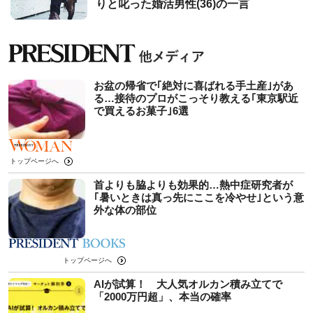
りと叱った婚活男性(36)の一言
お盆の帰省で｢絶対に喜ばれる手土産｣があ
る…接待のプロがこっそり教える｢東京駅近
で買えるお菓子｣6選
トップページへ
首よりも脇よりも効果的…熱中症研究者が
｢暑いときは真っ先にここを冷やせ｣という意
外な体の部位
トップページへ
AIが試算！ 大人気オルカン積み立てで
「2000万円超」、本当の確率