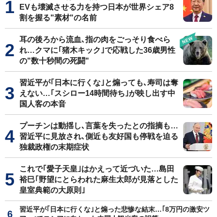
EVも壊滅させる力を持つ日本が世界シェア8
割を握る"素材"の名前
耳の後ろから流血､指の肉をごっそり食べら
れ…クマに｢猪木キック｣で応戦した36歳男性
の"数十秒間の死闘"
習近平が｢日本に行くな｣と煽っても､寿司は奪
えない…｢スシロー14時間待ち｣が映し出す中
国人客の本音
プーチンは動揺し､言葉を失ったとの指摘も…
習近平に見放され､側近も友好国も停戦を迫る
独裁政権の末期症状
これで｢愛子天皇｣はかえって近づいた…島田
裕巳｢野望にとらわれた麻生太郎が見落とした
皇室典範の大原則｣
習近平が｢日本に行くな｣と煽った悲惨な結末…｢8万円の激安ツ