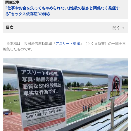
関連記事
｢仕事やお金を失ってもやめられない｣性欲の強さと関係なく発症す
る"セックス依存症"の怖さ
目次
※本稿は、共同通信運動部編『
アスリート盗撮
』（ちくま新書）の一部を再
編集したものです。