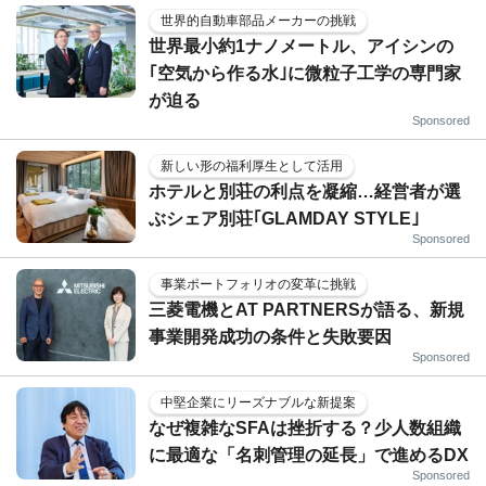
世界的自動車部品メーカーの挑戦
世界最小約1ナノメートル、アイシンの
｢空気から作る水｣に微粒子工学の専門家
が迫る
Sponsored
新しい形の福利厚生として活用
ホテルと別荘の利点を凝縮…経営者が選
ぶシェア別荘｢GLAMDAY STYLE｣
Sponsored
事業ポートフォリオの変革に挑戦
三菱電機とAT PARTNERSが語る、新規
事業開発成功の条件と失敗要因
Sponsored
中堅企業にリーズナブルな新提案
なぜ複雑なSFAは挫折する？少人数組織
に最適な「名刺管理の延長」で進めるDX
Sponsored