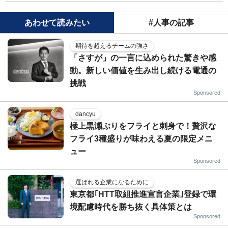
あわせて読みたい
#人事の記事
期待を超えるチームの強さ
「さすが」の一言に込められた驚きや感
動。新しい価値を生み出し続ける電通の
挑戦
Sponsored
dancyu
極上黒瀬ぶりをフライと刺身で！贅沢な
フライ3種盛りが味わえる夏の限定メニ
ュー
Sponsored
選ばれる企業になるために
東京都｢HTT取組推進宣言企業｣登録で環
境配慮時代を勝ち抜く具体策とは
Sponsored