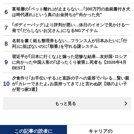
富裕層の｢ペット離れ｣が止まらない…｢300万円の血統書付き犬
は時代遅れ｣という真のお金持ちが"向かった先"
｢ボディーバッグ｣より評判が悪い…休日のイオンで見かける一
発で｢だらしないお父さん｣になるNGアイテム
名前を書く紙も整理券もない…フランス人が日本みたいに｢行
列｣に並ばないのに｢順番｣を守れる謎システム
習近平が｢日本に行くな｣と煽った悲惨な結果…友好国･ロシア
に向かった中国人客の｢ぼったくり被害｣､死者も【2026年4月
BEST】
夕食作り｢お手伝いする｣と直訴の子への返答でバレる…賢い親
が｢カレーできたよ｡お皿持ってきて｣と言わぬ訳【頭のよい子
が育つ家3選】
もっと見る
この記事の読者に
キャリアの