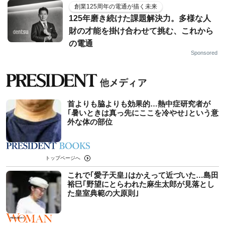
創業125周年の電通が描く未来
125年磨き続けた課題解決力。多様な人
財の才能を掛け合わせて挑む、これから
の電通
Sponsored
首よりも脇よりも効果的…熱中症研究者が
｢暑いときは真っ先にここを冷やせ｣という意
外な体の部位
トップページへ
これで｢愛子天皇｣はかえって近づいた…島田
裕巳｢野望にとらわれた麻生太郎が見落とし
た皇室典範の大原則｣