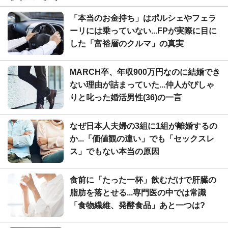
「本当のお金持ち」はポルシェやフェラ
ーリには乗っていない...FPが実際に目に
した「富裕層のクルマ」の真実
MARCH卒、年収900万円なのに結婚でき
ない理由が詰まっていた...仲人がぴしゃ
りと叱った婚活男性(36)の一言
なぜ日本人夫婦の3組に1組が離婚するの
か...「価値観の違い」でも「セックスレ
ス」でもない本当の原因
食前に「たった一杯」飲むだけで肝臓の
脂肪を落とせる...専門医の中では常識
「食物繊維、発酵食品」あと一つは?