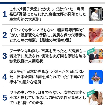
これで｢愛子天皇｣はかえって近づいた…島田
裕巳｢野望にとらわれた麻生太郎が見落とした
皇室典範の大原則｣
イワシでもサンマでもない...糖尿病専門医が
｢がん･動脈硬化を予防し､美肌を保つ栄養素を
とれる魚の種類｣【最強の魚活術3選】
プーチンは動揺し､言葉を失ったとの指摘も…
習近平に見放され､側近も友好国も停戦を迫る
独裁政権の末期症状
習近平が｢日本に売るな｣と煽った翌日にバレ
た…日本企業に6割を握られていた"中国の半
導体"の意外な急所
ワキの臭いでも､口臭でもない…女性の大半が
不潔と感じているのに､75%の男性が見落とし
ている"臭い"の正体