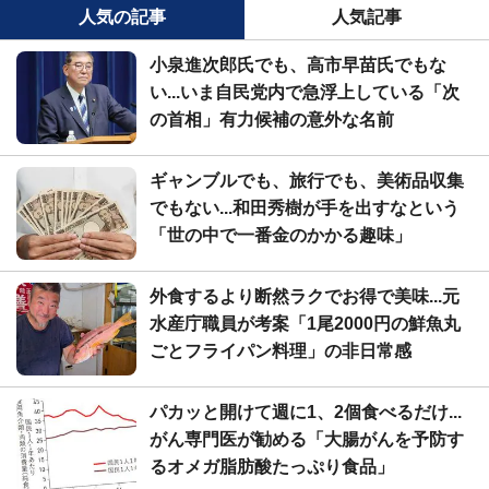
人気の記事
人気記事
小泉進次郎氏でも、高市早苗氏でもな
い...いま自民党内で急浮上している「次
の首相」有力候補の意外な名前
ギャンブルでも、旅行でも、美術品収集
でもない...和田秀樹が手を出すなという
「世の中で一番金のかかる趣味」
外食するより断然ラクでお得で美味...元
水産庁職員が考案「1尾2000円の鮮魚丸
ごとフライパン料理」の非日常感
パカッと開けて週に1、2個食べるだけ...
がん専門医が勧める「大腸がんを予防す
るオメガ脂肪酸たっぷり食品」