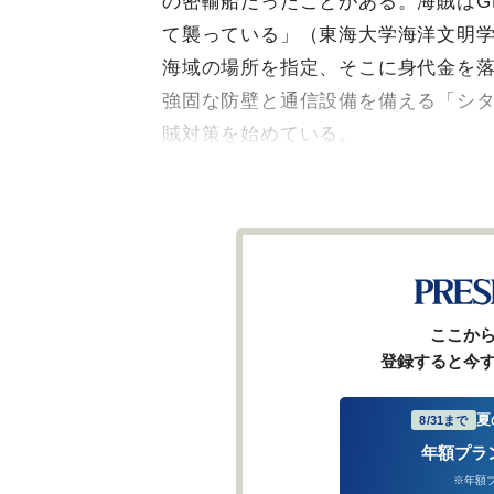
の密輸船だったことがある。海賊はG
て襲っている」（東海大学海洋文明
海域の場所を指定、そこに身代金を落
強固な防壁と通信設備を備える「シ
賊対策を始めている。
ここか
登録すると今
夏
8/31まで
年額プラ
※年額