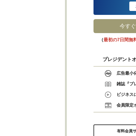
今すぐ
（
最初の7日間無
プレジデントオ
広告最小
雑誌『プ
ビジネス
会員限定
有料会員