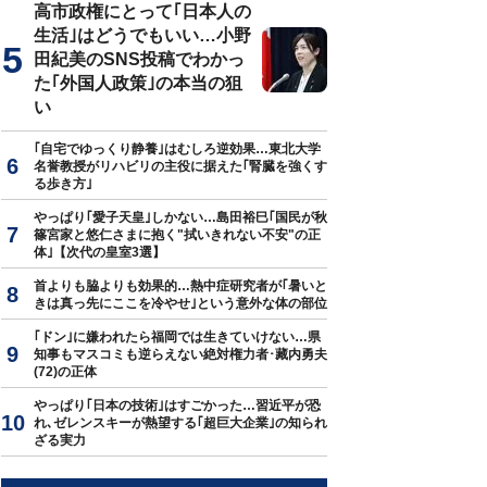
高市政権にとって｢日本人の
生活｣はどうでもいい…小野
田紀美のSNS投稿でわかっ
た｢外国人政策｣の本当の狙
い
｢自宅でゆっくり静養｣はむしろ逆効果…東北大学
名誉教授がリハビリの主役に据えた｢腎臓を強くす
る歩き方｣
やっぱり｢愛子天皇｣しかない…島田裕巳｢国民が秋
篠宮家と悠仁さまに抱く"拭いきれない不安"の正
体｣【次代の皇室3選】
首よりも脇よりも効果的…熱中症研究者が｢暑いと
きは真っ先にここを冷やせ｣という意外な体の部位
｢ドン｣に嫌われたら福岡では生きていけない…県
知事もマスコミも逆らえない絶対権力者･藏内勇夫
(72)の正体
やっぱり｢日本の技術｣はすごかった…習近平が恐
れ､ゼレンスキーが熱望する｢超巨大企業｣の知られ
ざる実力