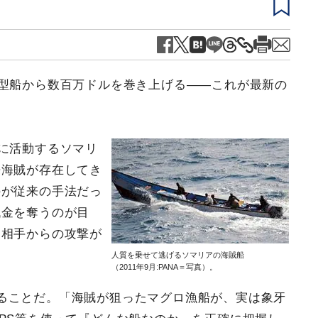
大型船から数百万ドルを巻き上げる――これが最新の
心に活動するソマリ
来海賊が存在してき
のが従来の手法だっ
代金を奪うのが目
、相手からの攻撃が
人質を乗せて逃げるソマリアの海賊船
（2011年9月:PANA＝写真）。
ることだ。「海賊が狙ったマグロ漁船が、実は象牙