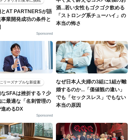
トフォリオの変革に挑戦
酒...若い女性もゴクゴク飲める
とAT PARTNERSが語
「ストロング系チューハイ」の
規事業開発成功の条件と
本当の怖さ
因
Sponsored
なぜ日本人夫婦の3組に1組が離
にリーズナブルな新提案
婚するのか...「価値観の違い」
なSFAは挫折する？少
でも「セックスレス」でもない
織に最適な「名刺管理の
本当の原因
進めるDX
Sponsored