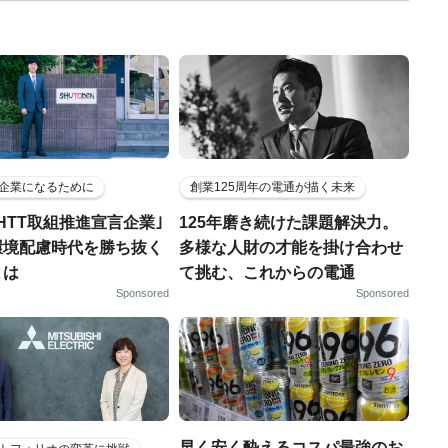
企業になるために
創業125周年の電通が描く未来
HTT取組推進宣言企業｣
125年磨き続けた課題解決力。
環境配慮時代を勝ち抜く
多様な人財の才能を掛け合わせ
とは
て挑む、これからの電通
Sponsored
Sponsored
早く安く酔えるコスパ最強のお