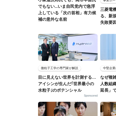
事業ポー
でもない...いま自民党内で急浮
三菱電機
上している「次の首相」有力候
る、新
補の意外な名前
失敗要
微粒子工学の専門家が解説
中堅企業
目に見えない世界を計測する…
なぜ複雑
アイシンが生んだ｢世界最小の
人数組
水粒子｣のポテンシャル
延長」で
Sponsored