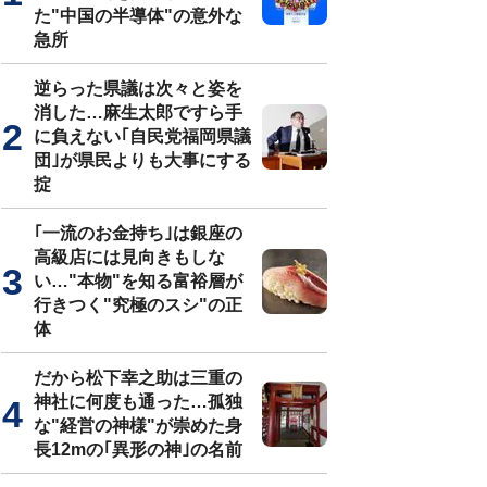
た"中国の半導体"の意外な
急所
逆らった県議は次々と姿を
消した…麻生太郎ですら手
に負えない｢自民党福岡県議
団｣が県民よりも大事にする
掟
｢一流のお金持ち｣は銀座の
高級店には見向きもしな
い…"本物"を知る富裕層が
行きつく"究極のスシ"の正
体
だから松下幸之助は三重の
神社に何度も通った…孤独
な"経営の神様"が崇めた身
長12mの｢異形の神｣の名前