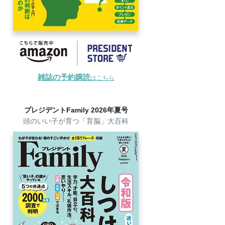
雑誌の予約購読
はこちら
プレジデントFamily 2026年夏号
頭のいい子が育つ「育脳」大百科