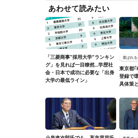
あわせて読みたい
「三菱商事"採用大学"ランキン
選ばれる
グ」を見れば一目瞭然...学歴社
東京都｢
会・日本で成功に必要な「出身
登録で
大学の最低ライン」
具体策
小泉進次郎氏でも、高市早苗氏