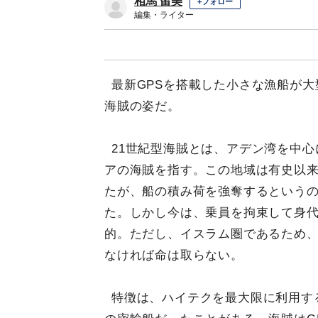
相馬 留美
+フォロー
編集・ライター
最新GPSを搭載した小さな漁船が
海賊の姿だ。
21世紀型海賊とは、アデン湾を中
アの海賊を指す。この地域は有史以
たが、船の積み荷を強奪するという
た。しかし今は、乗員を拘束して身
的。ただし、イスラム圏であるため
なければ命は取らない。
特徴は、ハイテクを最大限に利用す