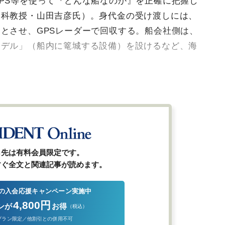
PS等を使って『どんな船なのか』を正確に把握し
学科教授・山田吉彦氏）。身代金の受け渡しには、
とさせ、GPSレーダーで回収する。船会社側は、
タデル」（船内に篭城する設備）を設けるなど、海
ら先は有料会員限定です。
すぐ全文と関連記事が読めます。
の入会応援キャンペーン実施中
4,800円
ンが
お得
（税込）
プラン限定／他割引との併用不可