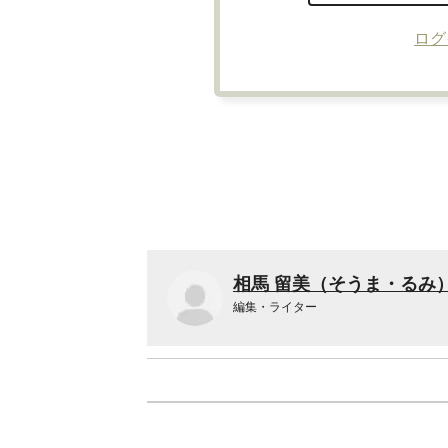
ログ
相馬 留美（そうま・るみ
編集・ライター