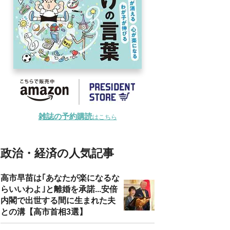
雑誌の予約購読
はこちら
政治・経済の人気記事
高市早苗は｢あなたが楽になるな
らいいわよ｣と離婚を承諾...安倍
内閣で出世する間に生まれた夫
との溝【高市首相3選】