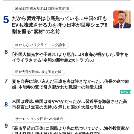
経済戦争踏み切れば自国産業崩壊
だから習近平は心底焦っている…中国のITも
EVも壊滅させる力を持つ日本が世界シェア8
割を握る"素材"の名前
終わらないリクライニング論争
｢外国人観光客や子連れ｣より厄介…JR東海が明かした､乗客を
イライラさせる｢令和の新幹線2大トラブル｣
明智光秀が最後の夜を迎えた城
妻を自害に追い込んだ三成を夫は許さなかった…信長の命で結
婚､本能寺の変で引き裂かれた戦国一の熱愛夫婦
米国は曖昧､韓国は冷ややかだったが…習近平を激怒させた高
市発言に｢無言の支持｣を示した国の｢大胆な手法｣
サナエ･ショック回避への分岐点
｢高市早苗の正体｣に国民より先に気づいていた…海外投資家が
｢日本経済を壊す首相｣だと確信した"残念発言"