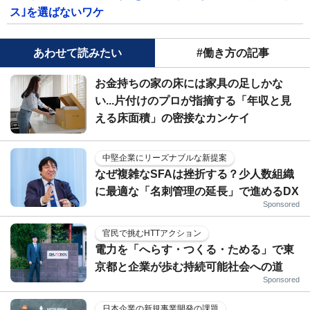
ス｣を選ばないワケ
あわせて読みたい
#働き方の記事
お金持ちの家の床には家具の足しかな
い...片付けのプロが指摘する「年収と見
える床面積」の密接なカンケイ
中堅企業にリーズナブルな新提案
なぜ複雑なSFAは挫折する？少人数組織
に最適な「名刺管理の延長」で進めるDX
Sponsored
官民で挑むHTTアクション
電力を「へらす・つくる・ためる」で東
京都と企業が歩む持続可能社会への道
Sponsored
日本企業の新規事業開発の課題