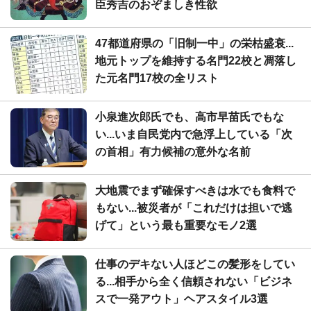
臣秀吉のおぞましき性欲
47都道府県の「旧制一中」の栄枯盛衰...
地元トップを維持する名門22校と凋落し
た元名門17校の全リスト
小泉進次郎氏でも、高市早苗氏でもな
い...いま自民党内で急浮上している「次
の首相」有力候補の意外な名前
大地震でまず確保すべきは水でも食料で
もない...被災者が「これだけは担いで逃
げて」という最も重要なモノ2選
仕事のデキない人ほどこの髪形をしてい
る...相手から全く信頼されない「ビジネ
スで一発アウト」ヘアスタイル3選