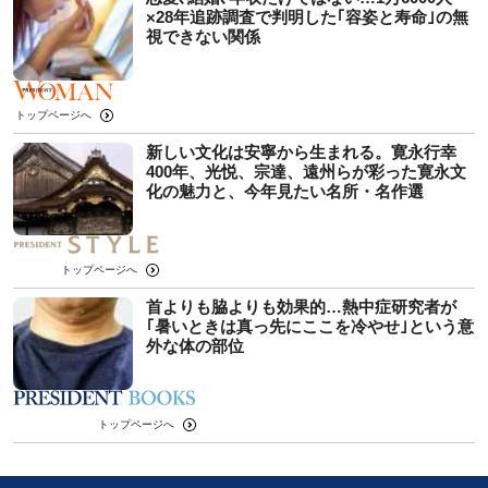
×28年追跡調査で判明した｢容姿と寿命｣の無
視できない関係
トップページへ
新しい文化は安寧から生まれる。寛永行幸
400年、光悦、宗達、遠州らが彩った寛永文
化の魅力と、今年見たい名所・名作選
トップページへ
首よりも脇よりも効果的…熱中症研究者が
｢暑いときは真っ先にここを冷やせ｣という意
外な体の部位
トップページへ