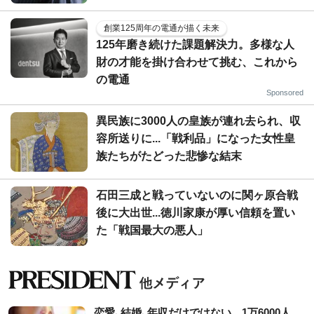
創業125周年の電通が描く未来
125年磨き続けた課題解決力。多様な人
財の才能を掛け合わせて挑む、これから
の電通
Sponsored
異民族に3000人の皇族が連れ去られ、収
容所送りに...「戦利品」になった女性皇
族たちがたどった悲惨な結末
石田三成と戦っていないのに関ヶ原合戦
後に大出世...徳川家康が厚い信頼を置い
た「戦国最大の悪人」
恋愛､結婚､年収だけではない…1万6000人