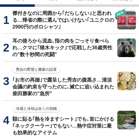
襟付きなのに周囲から｢だらしない｣と思われ
る…帰省の際に選んではいけない｢ユニクロの
2990円のポロシャツ｣
耳の後ろから流血､指の肉をごっそり食べら
れ…クマに｢猪木キック｣で応戦した36歳男性
の"数十秒間の死闘"
秀吉の野望と勝家の誤算
｢お市の再婚｣で露呈した秀吉の腹黒さ…清須
会議の約束を守ったのに､滅亡に追い込まれた
柴田勝家の"急所"
冷感と冷却は全くの別物
額に貼る｢熱を冷ますシート｣でも､首にかける
｢ネッククーラー｣でもない…熱中症対策に最
も効果的なアイテム