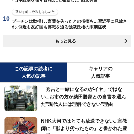
選挙を前に分裂をはじめた
プーチンは動揺し､言葉を失ったとの指摘も…習近平に見放さ
れ､側近も友好国も停戦を迫る独裁政権の末期症状
もっと見る
この記事の読者に
キャリアの
人気の記事
人気記事
「秀吉と一緒になるのがイヤ」ではな
い...お市の方が柴田勝家との自害を選ん
だ"現代人には理解できない"理由
NHK大河ではとても放送できない...宣教
師に「獣より劣ったもの」と書かれた豊