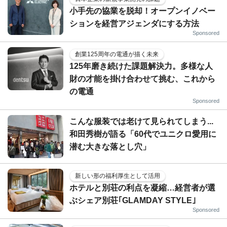
小手先の協業を脱却！オープンイノベー
ションを経営アジェンダにする方法
Sponsored
創業125周年の電通が描く未来
125年磨き続けた課題解決力。多様な人
財の才能を掛け合わせて挑む、これから
の電通
Sponsored
こんな服装では老けて見られてしまう...
和田秀樹が語る「60代でユニクロ愛用に
潜む大きな落とし穴」
新しい形の福利厚生として活用
ホテルと別荘の利点を凝縮…経営者が選
ぶシェア別荘｢GLAMDAY STYLE｣
Sponsored