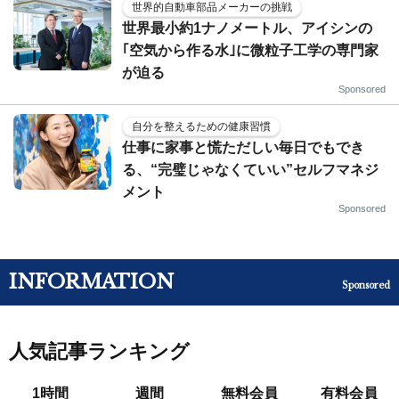
世界的自動車部品メーカーの挑戦
世界最小約1ナノメートル、アイシンの
｢空気から作る水｣に微粒子工学の専門家
が迫る
Sponsored
自分を整えるための健康習慣
仕事に家事と慌ただしい毎日でもでき
る、“完璧じゃなくていい”セルフマネジ
メント
Sponsored
INFORMATION
Sponsored
人気記事ランキング
1時間
週間
無料会員
有料会員