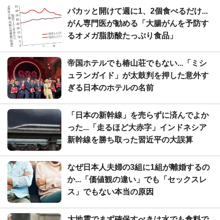
パカッと開けて週に1、2個食べるだけ...
がん専門医が勧める「大腸がんを予防す
るオメガ脂肪酸たっぷり食品」
帝国ホテルでも椿山荘でもない...「ミシ
ュランガイド」が太鼓判を押した意外す
ぎる日本のホテルの名前
「日本の新幹線」を売らずに済んでよか
った...「走るほど大赤字」インドネシア
新幹線を勝ち取った習近平の大誤算
なぜ日本人夫婦の3組に1組が離婚するの
か...「価値観の違い」でも「セックスレ
ス」でもない本当の原因
大地震でまず確保すべきは水でも食料で