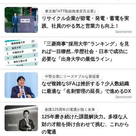
東京都｢HTT取組推進宣言企業｣
リサイクル企業が節電・発電・蓄電を実
践、社員のやる気と営業力も向上！
Sponsored
「三菱商事"採用大学"ランキング」を見
れば一目瞭然...学歴社会・日本で成功に
必要な「出身大学の最低ライン」
中堅企業にリーズナブルな新提案
なぜ複雑なSFAは挫折する？少人数組織
に最適な「名刺管理の延長」で進めるDX
Sponsored
創業125周年の電通が描く未来
125年磨き続けた課題解決力。多様な人
財の才能を掛け合わせて挑む、これから
の電通