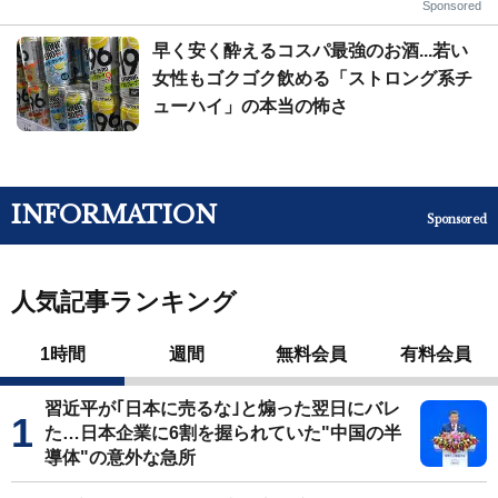
Sponsored
早く安く酔えるコスパ最強のお酒...若い
女性もゴクゴク飲める「ストロング系チ
ューハイ」の本当の怖さ
INFORMATION
Sponsored
人気記事ランキング
1時間
週間
無料会員
有料会員
習近平が｢日本に売るな｣と煽った翌日にバレ
た…日本企業に6割を握られていた"中国の半
導体"の意外な急所