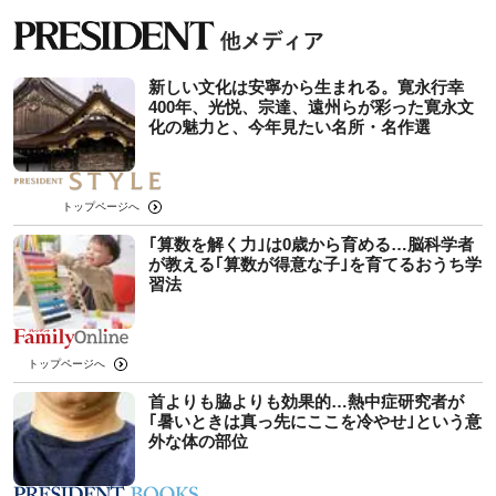
新しい文化は安寧から生まれる。寛永行幸
400年、光悦、宗達、遠州らが彩った寛永文
化の魅力と、今年見たい名所・名作選
トップページへ
｢算数を解く力｣は0歳から育める…脳科学者
が教える｢算数が得意な子｣を育てるおうち学
習法
トップページへ
首よりも脇よりも効果的…熱中症研究者が
｢暑いときは真っ先にここを冷やせ｣という意
外な体の部位