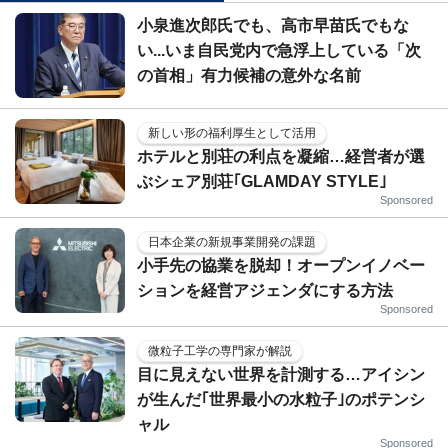
小泉進次郎氏でも、高市早苗氏でもな
い...いま自民党内で急浮上している「次
の首相」有力候補の意外な名前
新しい形の福利厚生として活用
ホテルと別荘の利点を凝縮…経営者が選
ぶシェア別荘｢GLAMDAY STYLE｣
Sponsored
日本企業の新規事業開発の課題
小手先の協業を脱却！オープンイノベー
ションを経営アジェンダにする方法
Sponsored
微粒子工学の専門家が解説
目に見えない世界を計測する…アイシン
が生んだ｢世界最小の水粒子｣のポテンシ
ャル
Sponsored