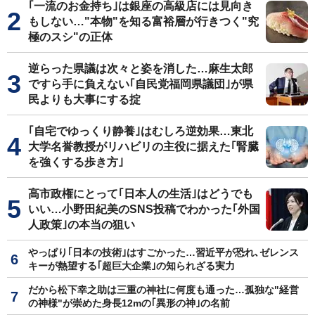
｢一流のお金持ち｣は銀座の高級店には見向き
もしない…"本物"を知る富裕層が行きつく"究
極のスシ"の正体
逆らった県議は次々と姿を消した…麻生太郎
ですら手に負えない｢自民党福岡県議団｣が県
民よりも大事にする掟
｢自宅でゆっくり静養｣はむしろ逆効果…東北
大学名誉教授がリハビリの主役に据えた｢腎臓
を強くする歩き方｣
高市政権にとって｢日本人の生活｣はどうでも
いい…小野田紀美のSNS投稿でわかった｢外国
人政策｣の本当の狙い
やっぱり｢日本の技術｣はすごかった…習近平が恐れ､ゼレンス
キーが熱望する｢超巨大企業｣の知られざる実力
だから松下幸之助は三重の神社に何度も通った…孤独な"経営
の神様"が崇めた身長12mの｢異形の神｣の名前