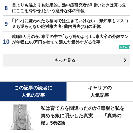
首よりも脇よりも効果的…熱中症研究者が｢暑いときは真っ先
にここを冷やせ｣という意外な体の部位
｢ドン｣に嫌われたら福岡では生きていけない…県知事もマスコ
ミも逆らえない絶対権力者･藏内勇夫(72)の正体
就職9カ月の夜､布団の中で｢もう辞めよう｣…東大卒の外銀マン
が年収1100万円を捨てて選んだ意外すぎる仕事
もっと見る
この記事の読者に
キャリアの
人気の記事
人気記事
私は育て方を間違ったのか?毒親と私を
責める娘に明かした真実――『真綿の
檻』5巻2話