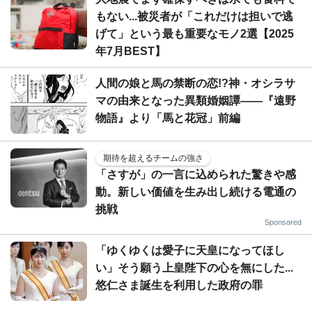
もない...被災者が「これだけは担いで逃
げて」という最も重要なモノ2選【2025
年7月BEST】
人間の娘と馬の禁断の恋!?神・オシラサ
マの由来となった異類婚姻譚――『遠野
物語』より「馬と花冠」前編
期待を超えるチームの強さ
「さすが」の一言に込められた驚きや感
動。新しい価値を生み出し続ける電通の
挑戦
Sponsored
「ゆくゆくは愛子に天皇になってほし
い」そう願う上皇陛下の心を無にした...
悠仁さま誕生を利用した政府の罪