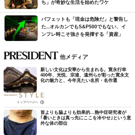
ち」が奇妙な生活を始めたワケ
バフェットも「現金は危険だ」と警告し
た...オルカンでもS&P500でもない、イ
ンフレ時こそ強さを発揮する「資産」
新しい文化は安寧から生まれる。寛永行幸
400年、光悦、宗達、遠州らが彩った寛永文
化の魅力と、今年見たい名所・名作選
トップページへ
首よりも脇よりも効果的…熱中症研究者が
｢暑いときは真っ先にここを冷やせ｣という意
外な体の部位