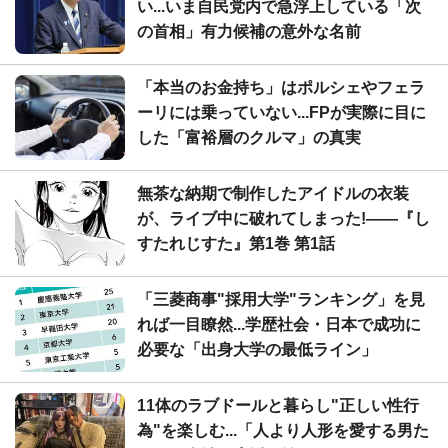
い...いま自民党内で急浮上している「次
の首相」有力候補の意外な名前
「本当のお金持ち」はポルシェやフェラ
ーリには乗っていない...FPが実際に目に
した「富裕層のクルマ」の真実
無茶な納期で制作したアイドルの衣装
が、ライブ中に破れてしまった!――『し
すたれじすた』第1巻 第1話
「三菱商事"採用大学"ランキング」を見
れば一目瞭然...学歴社会・日本で成功に
必要な「出身大学の最低ライン」
11体のラブドールと暮らし"正しい性行
為"を楽しむ...「人より人形を愛する男た