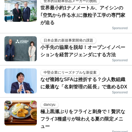
世界的自動車部品メーカーの挑戦
世界最小約1ナノメートル、アイシンの
｢空気から作る水｣に微粒子工学の専門家
が迫る
Sponsored
日本企業の新規事業開発の課題
小手先の協業を脱却！オープンイノベー
ションを経営アジェンダにする方法
Sponsored
中堅企業にリーズナブルな新提案
なぜ複雑なSFAは挫折する？少人数組織
に最適な「名刺管理の延長」で進めるDX
Sponsored
dancyu
極上黒瀬ぶりをフライと刺身で！贅沢な
フライ3種盛りが味わえる夏の限定メニ
ュー
Sponsored