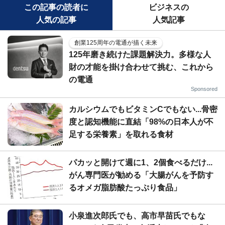
この記事の読者に
ビジネスの
人気の記事
人気記事
創業125周年の電通が描く未来
125年磨き続けた課題解決力。多様な人
財の才能を掛け合わせて挑む、これから
の電通
Sponsored
カルシウムでもビタミンCでもない...骨密
度と認知機能に直結「98%の日本人が不
足する栄養素」を取れる食材
パカッと開けて週に1、2個食べるだけ...
がん専門医が勧める「大腸がんを予防す
るオメガ脂肪酸たっぷり食品」
小泉進次郎氏でも、高市早苗氏でもな