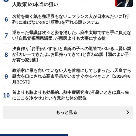
人政策｣の本当の狙い
名前を書く紙も整理券もない…フランス人が日本みたいに｢行
列｣に並ばないのに｢順番｣を守れる謎システム
逆らった県議は次々と姿を消した…麻生太郎ですら手に負えな
い｢自民党福岡県議団｣が県民よりも大事にする掟
夕食作り｢お手伝いする｣と直訴の子への返答でバレる…賢い親
が｢カレーできたよ｡お皿持ってきて｣と言わぬ訳【頭のよい子
が育つ家3選】
政治家に最も向いていない人を首相にしてしまった…天皇すら
懸念を口にされる高市早苗がいますぐやるべきこと【2026年6
月BEST】
首よりも脇よりも効果的…熱中症研究者が｢暑いときは真っ先
にここを冷やせ｣という意外な体の部位
もっと見る