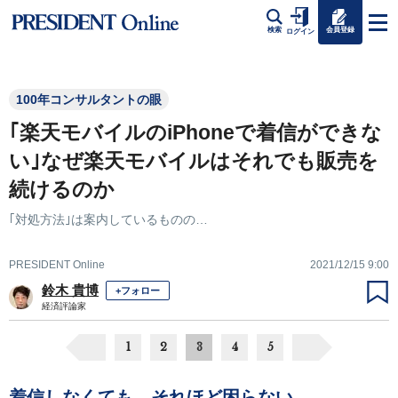
会員登録
検索
ログイン
100年コンサルタントの眼
｢楽天モバイルのiPhoneで着信ができな
い｣なぜ楽天モバイルはそれでも販売を
続けるのか
｢対処方法｣は案内しているものの…
PRESIDENT Online
2021/12/15 9:00
鈴木 貴博
+フォロー
経済評論家
1
2
3
4
5
着信しなくても、それほど困らない