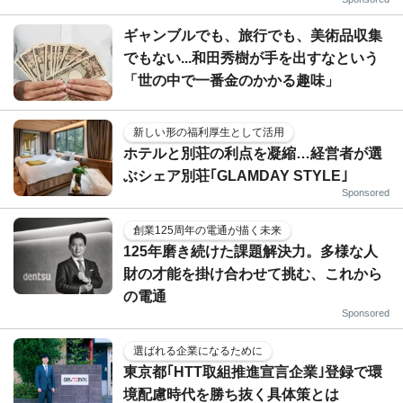
ギャンブルでも、旅行でも、美術品収集
でもない...和田秀樹が手を出すなという
「世の中で一番金のかかる趣味」
新しい形の福利厚生として活用
ホテルと別荘の利点を凝縮…経営者が選
ぶシェア別荘｢GLAMDAY STYLE｣
Sponsored
創業125周年の電通が描く未来
125年磨き続けた課題解決力。多様な人
財の才能を掛け合わせて挑む、これから
の電通
Sponsored
選ばれる企業になるために
東京都｢HTT取組推進宣言企業｣登録で環
境配慮時代を勝ち抜く具体策とは