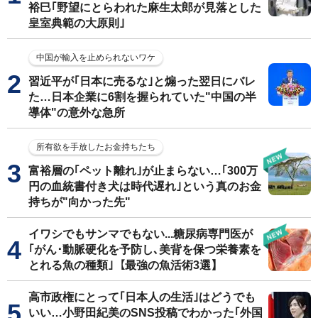
裕巳｢野望にとらわれた麻生太郎が見落とした
皇室典範の大原則｣
中国が輸入を止められないワケ
習近平が｢日本に売るな｣と煽った翌日にバレ
た…日本企業に6割を握られていた"中国の半
導体"の意外な急所
所有欲を手放したお金持ちたち
富裕層の｢ペット離れ｣が止まらない…｢300万
円の血統書付き犬は時代遅れ｣という真のお金
持ちが"向かった先"
イワシでもサンマでもない...糖尿病専門医が
｢がん･動脈硬化を予防し､美背を保つ栄養素を
とれる魚の種類｣【最強の魚活術3選】
高市政権にとって｢日本人の生活｣はどうでも
いい…小野田紀美のSNS投稿でわかった｢外国