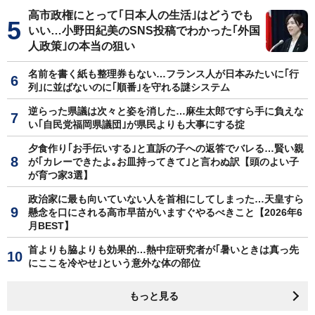
高市政権にとって｢日本人の生活｣はどうでも
いい…小野田紀美のSNS投稿でわかった｢外国
人政策｣の本当の狙い
名前を書く紙も整理券もない…フランス人が日本みたいに｢行
列｣に並ばないのに｢順番｣を守れる謎システム
逆らった県議は次々と姿を消した…麻生太郎ですら手に負えな
い｢自民党福岡県議団｣が県民よりも大事にする掟
夕食作り｢お手伝いする｣と直訴の子への返答でバレる…賢い親
が｢カレーできたよ｡お皿持ってきて｣と言わぬ訳【頭のよい子
が育つ家3選】
政治家に最も向いていない人を首相にしてしまった…天皇すら
懸念を口にされる高市早苗がいますぐやるべきこと【2026年6
月BEST】
首よりも脇よりも効果的…熱中症研究者が｢暑いときは真っ先
にここを冷やせ｣という意外な体の部位
もっと見る