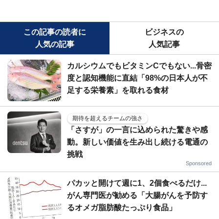
この記事の読者に
ビジネスの
人気の記事
人気記事
カルシウムでもビタミンCでもない...骨密
度と認知機能に直結「98%の日本人が不
足する栄養素」を取れる食材
期待を超えるチームの強さ
「さすが」の一言に込められた驚きや感
動。新しい価値を生み出し続ける電通の
挑戦
Sponsored
パカッと開けて週に1、2個食べるだけ...
がん専門医が勧める「大腸がんを予防す
るオメガ脂肪酸たっぷり食品」