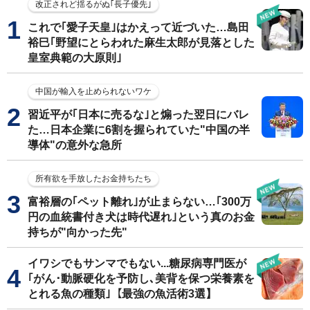
改正されど揺るがぬ｢長子優先｣
これで｢愛子天皇｣はかえって近づいた…島田
裕巳｢野望にとらわれた麻生太郎が見落とした
皇室典範の大原則｣
中国が輸入を止められないワケ
習近平が｢日本に売るな｣と煽った翌日にバレ
た…日本企業に6割を握られていた"中国の半
導体"の意外な急所
所有欲を手放したお金持ちたち
富裕層の｢ペット離れ｣が止まらない…｢300万
円の血統書付き犬は時代遅れ｣という真のお金
持ちが"向かった先"
イワシでもサンマでもない...糖尿病専門医が
｢がん･動脈硬化を予防し､美背を保つ栄養素を
とれる魚の種類｣【最強の魚活術3選】