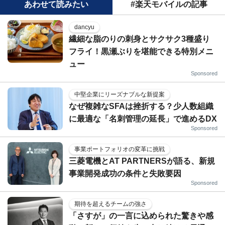
あわせて読みたい
#楽天モバイルの記事
dancyu
繊細な脂のりの刺身とサクサク3種盛り
フライ！黒瀬ぶりを堪能できる特別メニ
ュー
Sponsored
中堅企業にリーズナブルな新提案
なぜ複雑なSFAは挫折する？少人数組織
に最適な「名刺管理の延長」で進めるDX
Sponsored
事業ポートフォリオの変革に挑戦
三菱電機とAT PARTNERSが語る、新規
事業開発成功の条件と失敗要因
Sponsored
期待を超えるチームの強さ
「さすが」の一言に込められた驚きや感