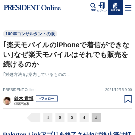
会員登録
検索
ログイン
100年コンサルタントの眼
｢楽天モバイルのiPhoneで着信ができな
い｣なぜ楽天モバイルはそれでも販売を
続けるのか
｢対処方法｣は案内しているものの…
PRESIDENT Online
2021/12/15 9:00
鈴木 貴博
+フォロー
経済評論家
1
2
3
4
5
Rakuten Linkアプリを終了させれば終止符は打