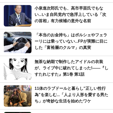
小泉進次郎氏でも、高市早苗氏でもな
い...いま自民党内で急浮上している「次
の首相」有力候補の意外な名前
「本当のお金持ち」はポルシェやフェラ
ーリには乗っていない...FPが実際に目に
した「富裕層のクルマ」の真実
無茶な納期で制作したアイドルの衣装
が、ライブ中に破れてしまった!――『し
すたれじすた』第1巻 第1話
11体のラブドールと暮らし"正しい性行
為"を楽しむ...「人より人形を愛する男た
ち」が奇妙な生活を始めたワケ