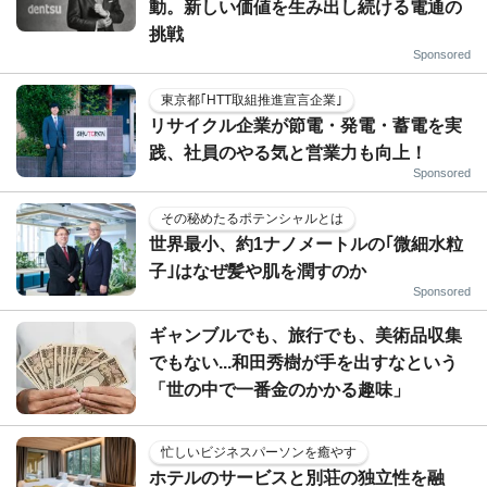
動。新しい価値を生み出し続ける電通の
挑戦
Sponsored
東京都｢HTT取組推進宣言企業｣
リサイクル企業が節電・発電・蓄電を実
践、社員のやる気と営業力も向上！
Sponsored
その秘めたるポテンシャルとは
世界最小、約1ナノメートルの｢微細水粒
子｣はなぜ髪や肌を潤すのか
Sponsored
ギャンブルでも、旅行でも、美術品収集
でもない...和田秀樹が手を出すなという
「世の中で一番金のかかる趣味」
忙しいビジネスパーソンを癒やす
ホテルのサービスと別荘の独立性を融