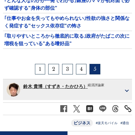
｢どんな人なのかが一発でわかる｣銀座のママが初対面で必
ず確認する"身体の部位"
｢仕事やお金を失ってもやめられない｣性欲の強さと関係な
く発症する"セックス依存症"の怖さ
｢取りやすいところから徹底的に取る｣政府がたばこの次に
増税を狙っている"ある嗜好品"
1
2
3
4
5
経済評論家
鈴木 貴博（すずき・たかひろ）
ビジネス
#楽天モバイル
#通信