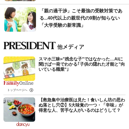
「親の過干渉」こそ最強の受験対策であ
る...40代以上の親世代の9割が知らない
「大学受験の新常識」
スマホ三昧="残念な子"ではなかった…AIに
聞けば一発でわかる｢子供の隠れた才能と"向
いている職業"｣
トップページへ
【救急集中治療医は見た！食いしん坊の思わ
ぬ落とし穴②】5大味覚の一つ・「辛味」が
得意な人、苦手な人がいるのはどうして？