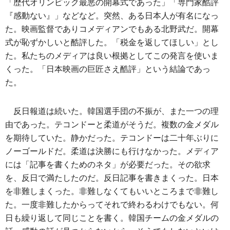
「歴代オリンピック最悪の開幕式であった」「専門家酷評
『感動ない』」などなど。突然、ある日本人が有名になっ
た。映画監督でありコメディアンでもある北野武だ。開幕
式が恥ずかしいと酷評した。「税金を返してほしい」とし
た。私たちのメディアは良い根拠としてこの発言を使いま
くった。「日本映画の巨匠さえ酷評」という結論であっ
た。
反日報道は続いた。韓国選手団の不振が、また一つの理
由であった。テコンドーと柔道がそうだ。複数の金メダル
を期待していた。静かだった。テコンドーは二十年ぶりに
ノーゴールドだ。柔道は決勝にも行けなかった。メディア
には「記事を書くためのネタ」が必要だった。その欲求
を、反日で満たしたのだ。反日記事を書きまくった。日本
を非難しまくった。非難しなくてもいいところまで非難し
た。一度非難したからってそれで終わるわけでもない。何
日も繰り返して同じことを書く。韓国チームの金メダルの