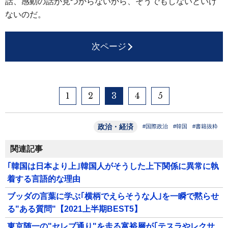
話、感動の話が見つからないから、そうでもしないといけ
ないのだ。
次ページ
1
2
3
4
5
政治・経済
#国際政治
#韓国
#書籍抜粋
関連記事
｢韓国は日本より上｣韓国人がそうした上下関係に異常に執
着する言語的な理由
ブッダの言葉に学ぶ｢横柄でえらそうな人｣を一瞬で黙らせ
る"ある質問"【2021上半期BEST5】
東京随一の"セレブ通り"を走る富裕層が｢テスラやレクサ