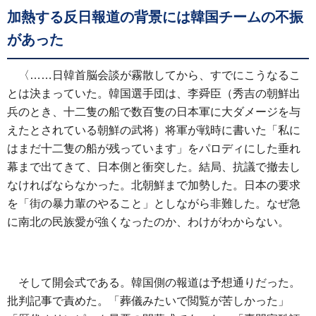
加熱する反日報道の背景には韓国チームの不振
があった
〈……日韓首脳会談が霧散してから、すでにこうなるこ
とは決まっていた。韓国選手団は、李舜臣（秀吉の朝鮮出
兵のとき、十二隻の船で数百隻の日本軍に大ダメージを与
えたとされている朝鮮の武将）将軍が戦時に書いた「私に
はまだ十二隻の船が残っています」をパロディにした垂れ
幕まで出てきて、日本側と衝突した。結局、抗議で撤去し
なければならなかった。北朝鮮まで加勢した。日本の要求
を「街の暴力輩のやること」としながら非難した。なぜ急
に南北の民族愛が強くなったのか、わけがわからない。
そして開会式である。韓国側の報道は予想通りだった。
批判記事で責めた。「葬儀みたいで閲覧が苦しかった」