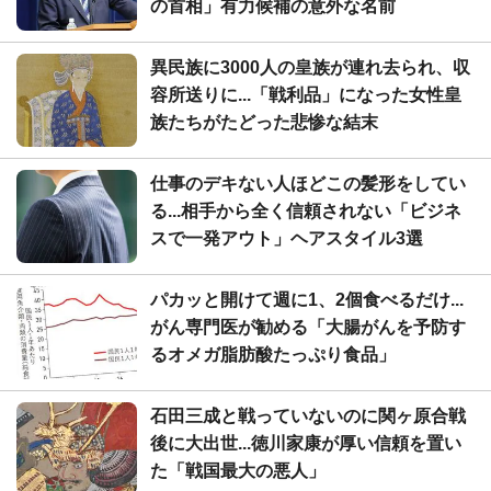
の首相」有力候補の意外な名前
異民族に3000人の皇族が連れ去られ、収
容所送りに...「戦利品」になった女性皇
族たちがたどった悲惨な結末
仕事のデキない人ほどこの髪形をしてい
る...相手から全く信頼されない「ビジネ
スで一発アウト」ヘアスタイル3選
パカッと開けて週に1、2個食べるだけ...
がん専門医が勧める「大腸がんを予防す
るオメガ脂肪酸たっぷり食品」
石田三成と戦っていないのに関ヶ原合戦
後に大出世...徳川家康が厚い信頼を置い
た「戦国最大の悪人」