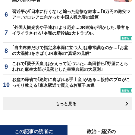
習近平が｢日本に行くな｣と煽った悲惨な結末…｢8万円の激安ツ
アー｣でロシアに向かった中国人観光客の誤算
｢外国人観光客や子連れ｣より厄介…JR東海が明かした､乗客を
イライラさせる｢令和の新幹線2大トラブル｣
｢自由席券だけで指定席車両に立つ人｣は非常識なのか…｢お盆
の大混雑｣をさばくJR東海の"真逆の見解"
これで｢愛子天皇｣はかえって近づいた…島田裕巳｢野望にとら
われた麻生太郎が見落とした皇室典範の大原則｣
お盆の帰省で｢絶対に喜ばれる手土産｣がある…接待のプロがこ
っそり教える｢東京駅近で買えるお菓子｣6選
もっと見る
この記事の読者に
政治・経済の