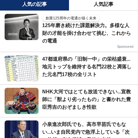
人気の記事
人気記事
創業125周年の電通が描く未来
125年磨き続けた課題解決力。多様な人
財の才能を掛け合わせて挑む、これから
の電通
Sponsored
47都道府県の「旧制一中」の栄枯盛衰...
地元トップを維持する名門22校と凋落し
た元名門17校の全リスト
NHK大河ではとても放送できない...宣教
師に「獣より劣ったもの」と書かれた豊
臣秀吉のおぞましき性欲
小泉進次郎氏でも、高市早苗氏でもな
い...いま自民党内で急浮上している「次