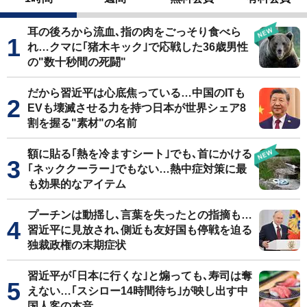
耳の後ろから流血､指の肉をごっそり食べら
れ…クマに｢猪木キック｣で応戦した36歳男性
の"数十秒間の死闘"
だから習近平は心底焦っている…中国のITも
EVも壊滅させる力を持つ日本が世界シェア8
割を握る"素材"の名前
額に貼る｢熱を冷ますシート｣でも､首にかける
｢ネッククーラー｣でもない…熱中症対策に最
も効果的なアイテム
プーチンは動揺し､言葉を失ったとの指摘も…
習近平に見放され､側近も友好国も停戦を迫る
独裁政権の末期症状
習近平が｢日本に行くな｣と煽っても､寿司は奪
えない…｢スシロー14時間待ち｣が映し出す中
国人客の本音