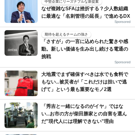
中堅企業にリーズナブルな新提案
なぜ複雑なSFAは挫折する？少人数組織
に最適な「名刺管理の延長」で進めるDX
Sponsored
期待を超えるチームの強さ
「さすが」の一言に込められた驚きや感
動。新しい価値を生み出し続ける電通の
挑戦
Sponsored
大地震でまず確保すべきは水でも食料で
もない...被災者が「これだけは担いで逃
げて」という最も重要なモノ2選
「秀吉と一緒になるのがイヤ」ではな
い...お市の方が柴田勝家との自害を選ん
だ"現代人には理解できない"理由