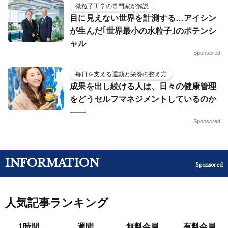
微粒子工学の専門家が解説
目に見えない世界を計測する…アイシン
が生んだ｢世界最小の水粒子｣のポテンシ
ャル
Sponsored
毎日を支える運動と栄養の整え方
成果を出し続ける人は、日々の健康管理
をどうセルフマネジメントしているのか
——
Sponsored
INFORMATION
Sponsored
人気記事ランキング
1時間
週間
無料会員
有料会員