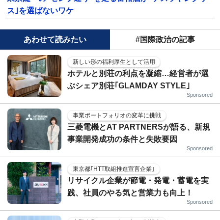
ス｣を選ばないワケ
あわせて読みたい
#国際政治の記事
新しい形の福利厚生として活用
ホテルと別荘の利点を凝縮…経営者が選
ぶシェア別荘｢GLAMDAY STYLE｣
Sponsored
事業ポートフォリオの変革に挑戦
三菱電機とAT PARTNERSが語る、新規
事業開発成功の条件と失敗要因
Sponsored
東京都｢HTT取組推進宣言企業｣
リサイクル企業が節電・発電・蓄電を実
践、社員のやる気と営業力も向上！
Sponsored