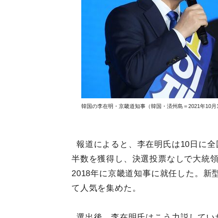
韓国の李在明・京畿道知事（韓国・済州島＝2021年10月
報道によると、李在明氏は10日に全国
半数を獲得し、決選投票なしで大統
2018年に京畿道知事に就任した。
て人気を集めた。
選出後、李在明氏はこう力説してい