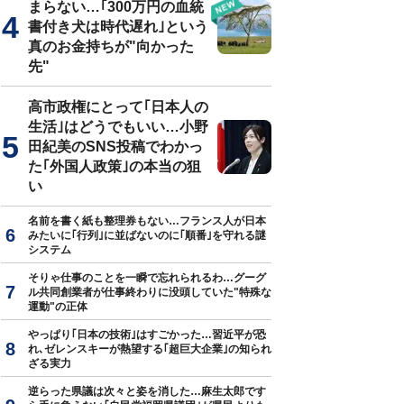
まらない…｢300万円の血統
書付き犬は時代遅れ｣という
真のお金持ちが"向かった
先"
高市政権にとって｢日本人の
生活｣はどうでもいい…小野
田紀美のSNS投稿でわかっ
た｢外国人政策｣の本当の狙
い
名前を書く紙も整理券もない…フランス人が日本
みたいに｢行列｣に並ばないのに｢順番｣を守れる謎
システム
そりゃ仕事のことを一瞬で忘れられるわ…グーグ
ル共同創業者が仕事終わりに没頭していた"特殊な
運動"の正体
やっぱり｢日本の技術｣はすごかった…習近平が恐
れ､ゼレンスキーが熱望する｢超巨大企業｣の知られ
ざる実力
逆らった県議は次々と姿を消した…麻生太郎です