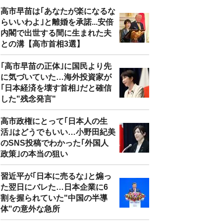
高市早苗は｢あなたが楽になるな
らいいわよ｣と離婚を承諾...安倍
内閣で出世する間に生まれた夫
との溝【高市首相3選】
｢高市早苗の正体｣に国民より先
に気づいていた…海外投資家が
｢日本経済を壊す首相｣だと確信
した"残念発言"
高市政権にとって｢日本人の生
活｣はどうでもいい…小野田紀美
のSNS投稿でわかった｢外国人
政策｣の本当の狙い
習近平が｢日本に売るな｣と煽っ
た翌日にバレた…日本企業に6
割を握られていた"中国の半導
体"の意外な急所