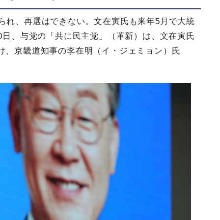
められ、再選はできない。文在寅氏も来年5月で大統
10日、与党の「共に民主党」（革新）は、文在寅氏
け、京畿道知事の李在明（イ・ジェミョン）氏