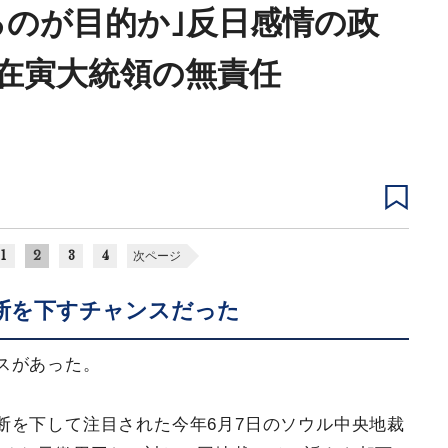
るのが目的か｣反日感情の政
在寅大統領の無責任
1
2
3
4
次ページ
断を下すチャンスだった
スがあった。
断を下して注目された今年6月7日のソウル中央地裁