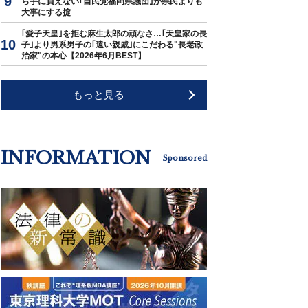
ら手に負えない｢自民党福岡県議団｣が県民よりも
大事にする掟
｢愛子天皇｣を拒む麻生太郎の頑なさ…｢天皇家の長
子｣より男系男子の｢遠い親戚｣にこだわる"長老政
治家"の本心【2026年6月BEST】
もっと見る
INFORMATION
Sponsored