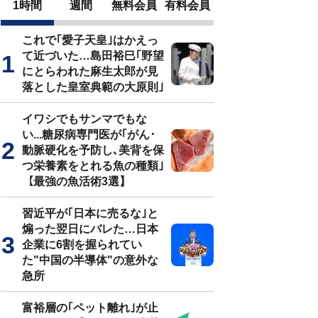
1時間
週間
無料会員
有料会員
これで｢愛子天皇｣はかえっ
て近づいた…島田裕巳｢野望
にとらわれた麻生太郎が見
落とした皇室典範の大原則｣
イワシでもサンマでもな
い...糖尿病専門医が｢がん･
動脈硬化を予防し､美背を保
つ栄養素をとれる魚の種類｣
【最強の魚活術3選】
習近平が｢日本に売るな｣と
煽った翌日にバレた…日本
企業に6割を握られてい
た"中国の半導体"の意外な
急所
富裕層の｢ペット離れ｣が止