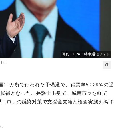
写真＝EPA／時事通信フォト
1日）
11カ所で行われた予備選で、得票率50.29％の過
領候補となった。弁護士出身で、城南市長を経て
新型コロナの感染対策で支援金支給と検査実施を掲げ
た。