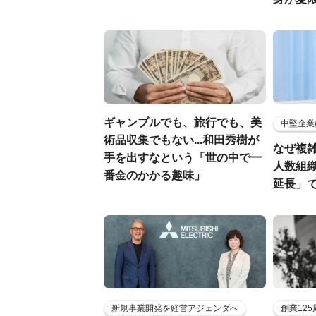
ギャンブルでも、旅行でも、美
中堅企業
術品収集でもない...和田秀樹が
なぜ複雑
手を出すなという「世の中で一
人数組
番金のかかる趣味」
延長」で
新規事業開発を経営アジェンダへ
創業12