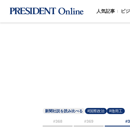
人気記事
ビジ
新聞社説を読み比べる
#国際政治
#徴用工
#368
#369
#