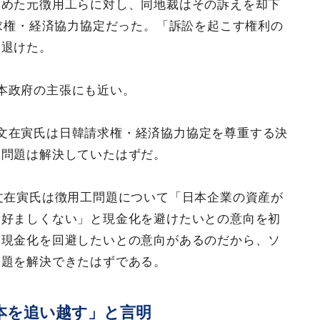
求めた元徴用工らに対し、同地裁はその訴えを却下
請求権・経済協力協定だった。「訴訟を起こす権利の
を退けた。
本政府の主張にも近い。
文在寅氏は日韓請求権・経済協力協定を尊重する決
工問題は解決していたはずだ。
、文在寅氏は徴用工問題について「日本企業の資産が
て好ましくない」と現金化を避けたいとの意向を初
。現金化を回避したいとの意向があるのだから、ソ
問題を解決できたはずである。
本を追い越す」と言明