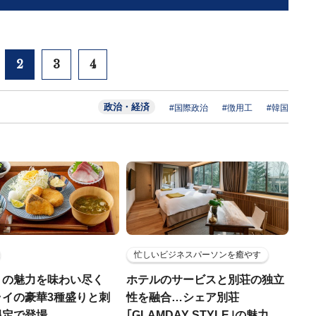
2
3
4
政治・経済
#国際政治
#徴用工
#韓国
忙しいビジネスパーソンを癒やす
りの魅力を味わい尽く
ホテルのサービスと別荘の独立
ライの豪華3種盛りと刺
性を融合…シェア別荘
限定で登場
｢GLAMDAY STYLE｣の魅力