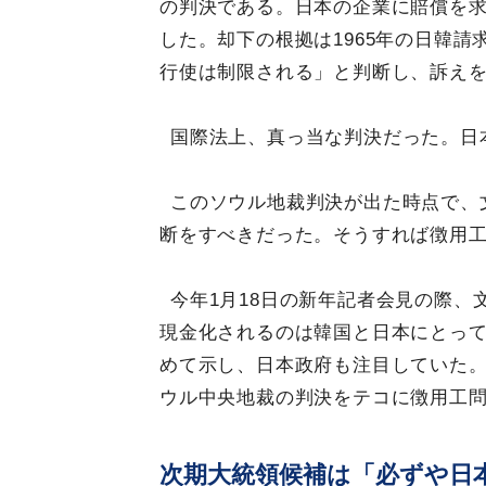
の判決である。日本の企業に賠償を
した。却下の根拠は1965年の日韓
行使は制限される」と判断し、訴え
国際法上、真っ当な判決だった。日
このソウル地裁判決が出た時点で、
断をすべきだった。そうすれば徴用
今年1月18日の新年記者会見の際
現金化されるのは韓国と日本にとっ
めて示し、日本政府も注目していた
ウル中央地裁の判決をテコに徴用工
次期大統領候補は「必ずや日