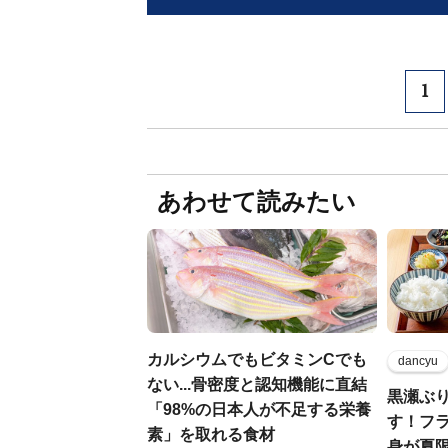
1
あわせて読みたい
カルシウムでもビタミンCでも
dancyu
ない...骨密度と認知機能に直結
黒瀬ぶ
「98%の日本人が不足する栄養
す！フ
素」を取れる食材
身が夏