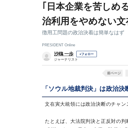
｢日本企業を苦しめ
治利用をやめない文
徴用工問題の政治決着は簡単なはず
PRESIDENT Online
沙鴎 一歩
+フォロー
ジャーナリスト
前ページ
「ソウル地裁判決」は政治決
文在寅大統領には政治決断のチャン
たとえば、大法院判決と正反対の判