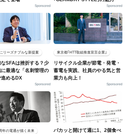
Sponsored
Sponsored
にリーズナブルな新提案
東京都｢HTT取組推進宣言企業｣
なSFAは挫折する？少
リサイクル企業が節電・発電・
織に最適な「名刺管理の
蓄電を実践、社員のやる気と営
進めるDX
業力も向上！
Sponsored
Sponsored
パカッと開けて週に1、2個食べ
5周年の電通が描く未来