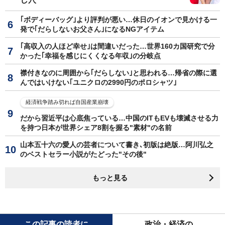
｢ボディーバッグ｣より評判が悪い…休日のイオンで見かける一
発で｢だらしないお父さん｣になるNGアイテム
｢高収入の人ほど幸せ｣は間違いだった…世界160カ国研究で分
かった｢幸福を感じにくくなる年収｣の分岐点
襟付きなのに周囲から｢だらしない｣と思われる…帰省の際に選
んではいけない｢ユニクロの2990円のポロシャツ｣
経済戦争踏み切れば自国産業崩壊
だから習近平は心底焦っている…中国のITもEVも壊滅させる力
を持つ日本が世界シェア8割を握る"素材"の名前
山本五十六の愛人の芸者について書き､初版は絶版…阿川弘之
のベストセラー小説がたどった"その後"
もっと見る
この記事の読者に
政治・経済の