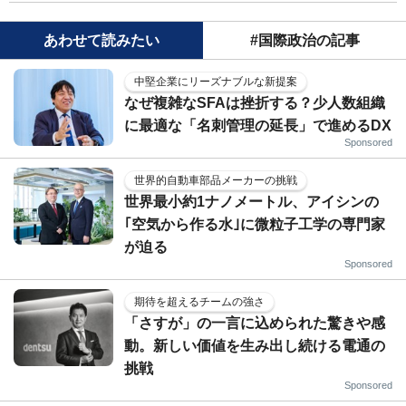
あわせて読みたい
#国際政治の記事
中堅企業にリーズナブルな新提案
なぜ複雑なSFAは挫折する？少人数組織
に最適な「名刺管理の延長」で進めるDX
Sponsored
世界的自動車部品メーカーの挑戦
世界最小約1ナノメートル、アイシンの
｢空気から作る水｣に微粒子工学の専門家
が迫る
Sponsored
期待を超えるチームの強さ
「さすが」の一言に込められた驚きや感
動。新しい価値を生み出し続ける電通の
挑戦
Sponsored