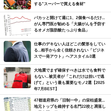
する"スーパーで買える食材"
パカッと開けて週に1、2個食べるだけ...
がん専門医が勧める「大腸がんを予防す
るオメガ脂肪酸たっぷり食品」
仕事のデキない人ほどこの髪形をしてい
る...相手から全く信頼されない「ビジネ
スで一発アウト」ヘアスタイル3選
大地震でまず確保すべきは水でも食料で
もない...被災者が「これだけは担いで逃
げて」という最も重要なモノ2選【2025
年7月BEST】
47都道府県の「旧制一中」の栄枯盛衰...
地元トップを維持する名門22校と凋落し