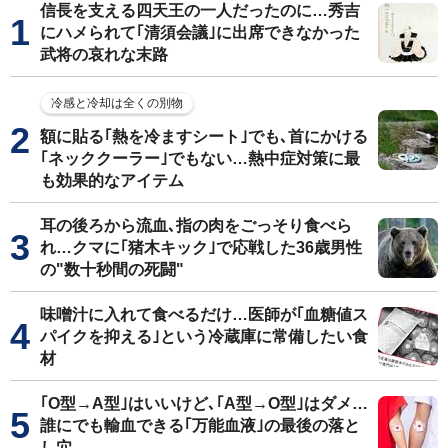
信長を支える四天王の一人だったのに…秀吉
にハメられて｢清須会議｣に出席できなかった
武将の哀れな末路
冷感と冷却は全くの別物
額に貼る｢熱を冷ますシート｣でも､首にかける
｢ネッククーラー｣でもない…熱中症対策に最
も効果的なアイテム
耳の後ろから流血､指の肉をごっそり食べら
れ…クマに｢猪木キック｣で応戦した36歳男性
の"数十秒間の死闘"
味噌汁に入れて食べるだけ…医師が｢血糖値ス
パイクを抑える｣という冷蔵庫に常備したい食
材
｢O型→A型｣はいいけど､｢A型→O型｣はダメ…
誰にでも輸血できる｢万能血液｣の最後の落と
し穴