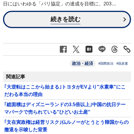
日にはいわゆる「パリ協定」の達成を目標に、203…
続きを読む
政治・経済
#国際政治
#脱炭素
関連記事
｢大逆転はここから始まる｣トヨタがEVより"水素車"にこ
だわる本当の理由
｢総面積はディズニーランドの3.5倍以上｣中国の抗日テー
マパークで売られている"ひどいお土産"
｢文在寅政権は経営リスク｣仏ルノーがとうとう韓国からの
撤退を示唆した背景