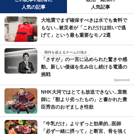
人気の記事
人気記事
大地震でまず確保すべきは水でも食料で
もない...被災者が「これだけは担いで逃
げて」という最も重要なモノ2選
期待を超えるチームの強さ
「さすが」の一言に込められた驚きや感
動。新しい価値を生み出し続ける電通の
挑戦
Sponsored
NHK大河ではとても放送できない...宣教
師に「獣より劣ったもの」と書かれた豊
臣秀吉のおぞましき性欲
「牛乳だけ」よりずっと効果的...医師
「必ず一緒に摂って」と断言、骨を強く