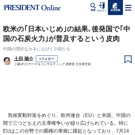
会員登録
検索
ログイン
欧米の｢日本いじめ｣の結果､後発国で｢中
国の石炭火力｣が普及するという皮肉
中国の潤沢なカネになびく小国たち
土田 陽介
+フォロー
三菱UFJリサーチ＆コンサルティング 調査部 主任研究員
気候変動対策をめぐり、欧州連合（EU）と米国、中国の
間で三つどもえの主導権争いが繰り広げられている。特に
EUはこの分野での覇権の掌握に躍起となっており、7月14