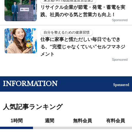
東京都｢HTT取組推進宣言企業｣
リサイクル企業が節電・発電・蓄電を実
践、社員のやる気と営業力も向上！
Sponsored
自分を整えるための健康習慣
仕事に家事と慌ただしい毎日でもでき
る、“完璧じゃなくていい”セルフマネジ
メント
Sponsored
INFORMATION
Sponsored
人気記事ランキング
1時間
週間
無料会員
有料会員