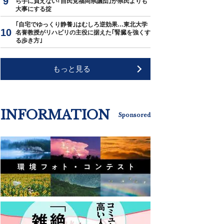
ら手に負えない｢自民党福岡県議団｣が県民よりも
大事にする掟
｢自宅でゆっくり静養｣はむしろ逆効果…東北大学
名誉教授がリハビリの主役に据えた｢腎臓を強くす
る歩き方｣
もっと見る
INFORMATION
Sponsored