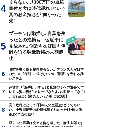
まらない…｢300万円の血統
書付き犬は時代遅れ｣という
真のお金持ちが"向かった
先"
プーチンは動揺し､言葉を失
ったとの指摘も…習近平に
見放され､側近も友好国も停
戦を迫る独裁政権の末期症
状
名前を書く紙も整理券もない…フランス人が日本
みたいに｢行列｣に並ばないのに｢順番｣を守れる謎
システム
夕食作り｢お手伝いする｣と直訴の子への返答でバ
レる…賢い親が｢カレーできたよ｡お皿持ってきて｣
と言わぬ訳【頭のよい子が育つ家3選】
高市政権にとって｢日本人の生活｣はどうでもい
い…小野田紀美のSNS投稿でわかった｢外国人政
策｣の本当の狙い
逆らった県議は次々と姿を消した…麻生太郎です