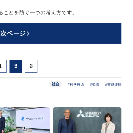
ることを防ぐ一つの考え方です。
次ページ
1
2
3
社会
#科学技術
#知識
#書籍抜粋