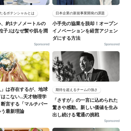
たるポテンシャルとは
日本企業の新規事業開発の課題
小、約1ナノメートルの
小手先の協業を脱却！オープン
粒子｣はなぜ髪や肌を潤
イノベーションを経営アジェン
ダにする方法
Sponsored
Sponsored
人」は存在するが、地球
期待を超えるチームの強さ
はこない...天才物理学
「さすが」の一言に込められた
う断言する「マルチバー
驚きや感動。新しい価値を生み
いう最新理論
出し続ける電通の挑戦
Sponsored