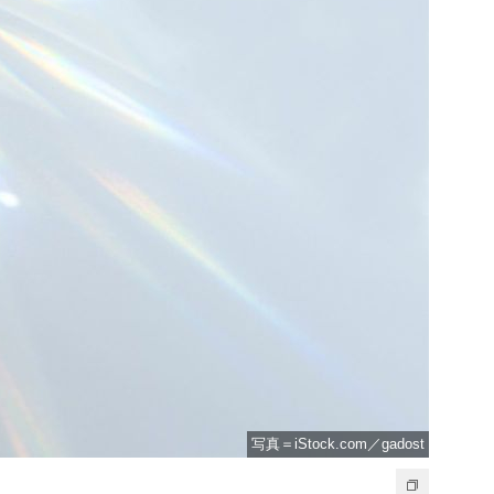
写真＝iStock.com／gadost