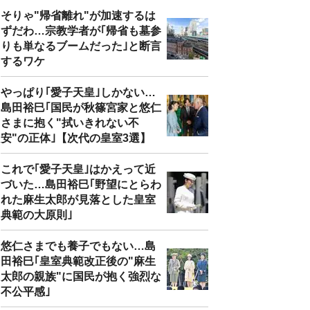
そりゃ"帰省離れ"が加速するは
ずだわ…宗教学者が｢帰省も墓参
りも単なるブームだった｣と断言
するワケ
やっぱり｢愛子天皇｣しかない…
島田裕巳｢国民が秋篠宮家と悠仁
さまに抱く"拭いきれない不
安"の正体｣【次代の皇室3選】
これで｢愛子天皇｣はかえって近
づいた…島田裕巳｢野望にとらわ
れた麻生太郎が見落とした皇室
典範の大原則｣
悠仁さまでも養子でもない…島
田裕巳｢皇室典範改正後の"麻生
太郎の親族"に国民が抱く強烈な
不公平感｣