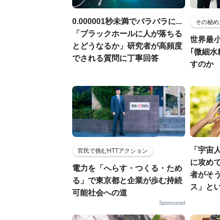
0.000001秒未満でバラバラに...
その秘め
「ブラックホールに人が落ちる
世界最
とどうなるか」研究者が高頻度
｢微細水
でされる質問に丁寧回答
すのか
「宇宙
官民で挑むHTTアクション
に攻めて
電力を「へらす・つくる・ため
者がそ
る」で東京都と企業が歩む持続
ス」と
可能社会への道
Sponsored