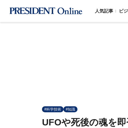
人気記事
ビジ
#科学技術
#知識
UFOや死後の魂を