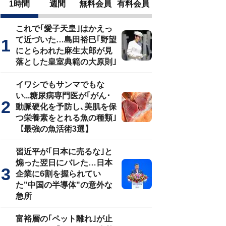
1時間
週間
無料会員
有料会員
これで｢愛子天皇｣はかえっ
て近づいた…島田裕巳｢野望
にとらわれた麻生太郎が見
落とした皇室典範の大原則｣
イワシでもサンマでもな
い...糖尿病専門医が｢がん･
動脈硬化を予防し､美肌を保
つ栄養素をとれる魚の種類｣
【最強の魚活術3選】
習近平が｢日本に売るな｣と
煽った翌日にバレた…日本
企業に6割を握られてい
た"中国の半導体"の意外な
急所
富裕層の｢ペット離れ｣が止