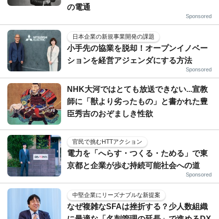
の電通
Sponsored
日本企業の新規事業開発の課題
小手先の協業を脱却！オープンイノベー
ションを経営アジェンダにする方法
Sponsored
NHK大河ではとても放送できない...宣教
師に「獣より劣ったもの」と書かれた豊
臣秀吉のおぞましき性欲
官民で挑むHTTアクション
電力を「へらす・つくる・ためる」で東
京都と企業が歩む持続可能社会への道
Sponsored
中堅企業にリーズナブルな新提案
なぜ複雑なSFAは挫折する？少人数組織
に最適な「名刺管理の延長」で進めるDX