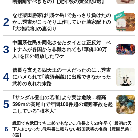
断捨離すべきもの｣【定年後の黄金期3選】
なぜ柴田勝家は｢賤ケ岳｣であっさり負けたの
か…秀吉がこっそり工作していた勝家配下の
｢大物武将｣の裏切り
中国系住民を同化させたタイとは正反対…ベ
トナムが各国から非難されても｢華僑100万
人｣を国外追放したワケ
信長を支える四天王の一人だったのに…秀吉
にハメられて｢清須会議｣に出席できなかった
武将の哀れな末路
｢サンダル登山の若者｣より実は危険…標高
599ｍの高尾山で年間100件超の遭難事故を起
こしている"張本人"
織田でも武田でも上杉でもない…信長より20年早く｢最初の天
下人｣になった､教科書に載らない戦国武将の名前【豊臣兄弟！
3選】