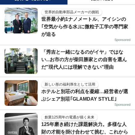
世界的自動車部品メーカーの挑戦
世界最小約1ナノメートル、アイシンの
｢空気から作る水｣に微粒子工学の専門家
が迫る
Sponsored
「秀吉と一緒になるのがイヤ」ではな
い...お市の方が柴田勝家との自害を選ん
だ"現代人には理解できない"理由
新しい形の福利厚生として活用
ホテルと別荘の利点を凝縮…経営者が選
ぶシェア別荘｢GLAMDAY STYLE｣
Sponsored
創業125周年の電通が描く未来
125年磨き続けた課題解決力。多様な人
財の才能を掛け合わせて挑む、これから