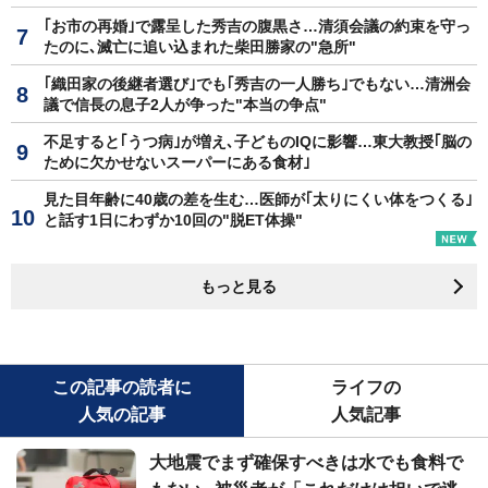
｢お市の再婚｣で露呈した秀吉の腹黒さ…清須会議の約束を守っ
たのに､滅亡に追い込まれた柴田勝家の"急所"
｢織田家の後継者選び｣でも｢秀吉の一人勝ち｣でもない…清洲会
議で信長の息子2人が争った"本当の争点"
不足すると｢うつ病｣が増え､子どものIQに影響…東大教授｢脳の
ために欠かせないスーパーにある食材｣
見た目年齢に40歳の差を生む…医師が｢太りにくい体をつくる｣
と話す1日にわずか10回の"脱ET体操"
もっと見る
この記事の読者に
ライフの
人気の記事
人気記事
大地震でまず確保すべきは水でも食料で