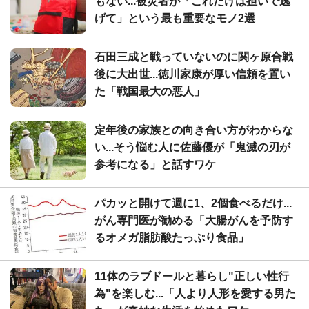
もない...被災者が「これだけは担いで逃
げて」という最も重要なモノ2選
石田三成と戦っていないのに関ヶ原合戦
後に大出世...徳川家康が厚い信頼を置い
た「戦国最大の悪人」
定年後の家族との向き合い方がわからな
い...そう悩む人に佐藤優が「鬼滅の刃が
参考になる」と話すワケ
パカッと開けて週に1、2個食べるだけ...
がん専門医が勧める「大腸がんを予防す
るオメガ脂肪酸たっぷり食品」
11体のラブドールと暮らし"正しい性行
為"を楽しむ...「人より人形を愛する男た