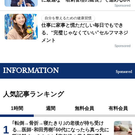
Sponsored
自分を整えるための健康習慣
仕事に家事と慌ただしい毎日でもでき
る、“完璧じゃなくていい”セルフマネジ
メント
Sponsored
INFORMATION
Sponsored
人気記事ランキング
1時間
週間
無料会員
有料会員
｢転倒→骨折→寝たきり｣の老後が待ち受け
る…医師･和田秀樹｢60代になったら真っ先に