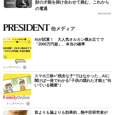
財の才能を掛け合わせて挑む、これから
の電通
Sponsored
AIが試算！ 大人気オルカン積み立てで
「2000万円超」、本当の確率
トップページへ
スマホ三昧="残念な子"ではなかった…AIに
聞けば一発でわかる｢子供の隠れた才能と"向
いている職業"｣
トップページへ
首よりも脇よりも効果的…熱中症研究者が