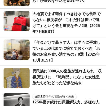
ち」が奇妙な生活を始めたワケ
大地震でまず確保すべきは水でも食料で
もない...被災者が「これだけは担いで逃
げて」という最も重要なモノ2選【2025
年7月BEST】
「年金だけで暮らす人」は早々に手放し
ている...50代までに捨てておくべき「老
後のお金を食い潰すもの」8選【2025年
10月BEST】
異民族に3000人の皇族が連れ去られ、収
容所送りに...「戦利品」になった女性皇
族たちがたどった悲惨な結末
創業125周年の電通が描く未来
125年磨き続けた課題解決力。多様な人