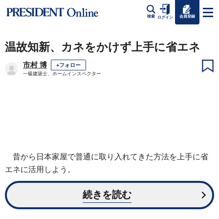
会員登録
検索
ログイン
温故知新、カネをかけず上手に省エネ
市村 博
+フォロー
一級建築士、ホームインスペクター
昔から日本家屋で普通に取り入れてきた方法を上手に省
エネに活用しよう。
続きを読む