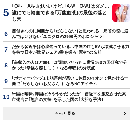
｢O型→A型｣はいいけど､｢A型→O型｣はダメ…
誰にでも輸血できる｢万能血液｣の最後の落と
し穴
襟付きなのに周囲から｢だらしない｣と思われる…帰省の際に選
んではいけない｢ユニクロの2990円のポロシャツ｣
だから習近平は心底焦っている…中国のITもEVも壊滅させる力
を持つ日本が世界シェア8割を握る"素材"の名前
｢高収入の人ほど幸せ｣は間違いだった…世界160カ国研究で分
かった｢幸福を感じにくくなる年収｣の分岐点
｢ボディーバッグ｣より評判が悪い…休日のイオンで見かける一
発で｢だらしないお父さん｣になるNGアイテム
米国は曖昧､韓国は冷ややかだったが…習近平を激怒させた高
市発言に｢無言の支持｣を示した国の｢大胆な手法｣
もっと見る