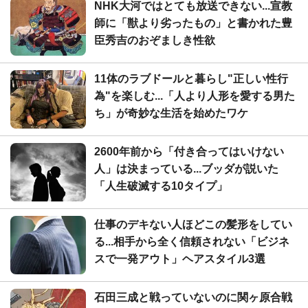
NHK大河ではとても放送できない...宣教
師に「獣より劣ったもの」と書かれた豊
臣秀吉のおぞましき性欲
11体のラブドールと暮らし"正しい性行
為"を楽しむ...「人より人形を愛する男た
ち」が奇妙な生活を始めたワケ
2600年前から「付き合ってはいけない
人」は決まっている...ブッダが説いた
「人生破滅する10タイプ」
仕事のデキない人ほどこの髪形をしてい
る...相手から全く信頼されない「ビジネ
スで一発アウト」ヘアスタイル3選
石田三成と戦っていないのに関ヶ原合戦