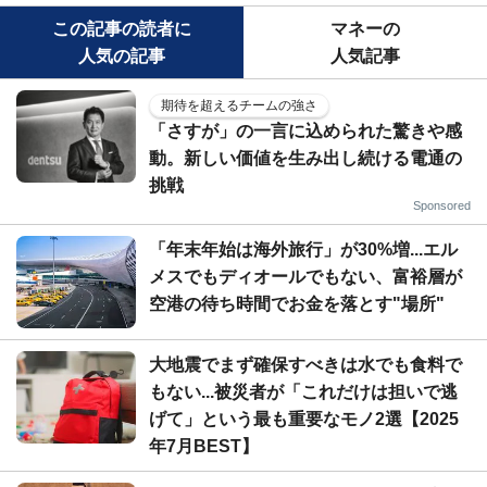
この記事の読者に
マネーの
人気の記事
人気記事
期待を超えるチームの強さ
「さすが」の一言に込められた驚きや感
動。新しい価値を生み出し続ける電通の
挑戦
Sponsored
「年末年始は海外旅行」が30%増...エル
メスでもディオールでもない、富裕層が
空港の待ち時間でお金を落とす"場所"
大地震でまず確保すべきは水でも食料で
もない...被災者が「これだけは担いで逃
げて」という最も重要なモノ2選【2025
年7月BEST】