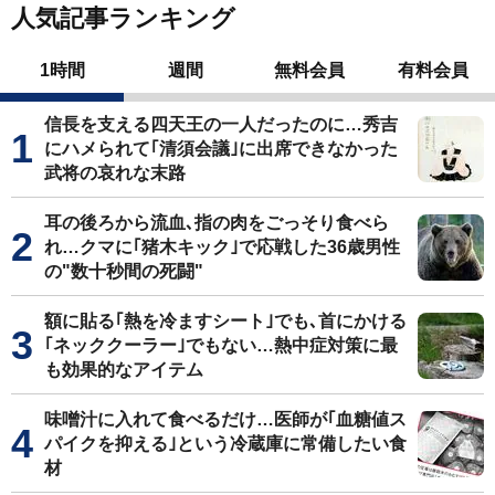
人気記事ランキング
1時間
週間
無料会員
有料会員
信長を支える四天王の一人だったのに…秀吉
にハメられて｢清須会議｣に出席できなかった
武将の哀れな末路
耳の後ろから流血､指の肉をごっそり食べら
れ…クマに｢猪木キック｣で応戦した36歳男性
の"数十秒間の死闘"
額に貼る｢熱を冷ますシート｣でも､首にかける
｢ネッククーラー｣でもない…熱中症対策に最
も効果的なアイテム
味噌汁に入れて食べるだけ…医師が｢血糖値ス
パイクを抑える｣という冷蔵庫に常備したい食
材