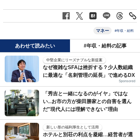
マネー
#年収・給料
あわせて読みたい
#年収・給料の記事
中堅企業にリーズナブルな新提案
なぜ複雑なSFAは挫折する？少人数組織
に最適な「名刺管理の延長」で進めるDX
Sponsored
「秀吉と一緒になるのがイヤ」ではな
い...お市の方が柴田勝家との自害を選ん
だ"現代人には理解できない"理由
新しい形の福利厚生として活用
ホテルと別荘の利点を凝縮…経営者が選