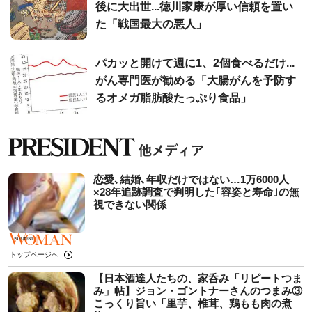
後に大出世...徳川家康が厚い信頼を置い
た「戦国最大の悪人」
パカッと開けて週に1、2個食べるだけ...
がん専門医が勧める「大腸がんを予防す
るオメガ脂肪酸たっぷり食品」
恋愛､結婚､年収だけではない…1万6000人
×28年追跡調査で判明した｢容姿と寿命｣の無
視できない関係
トップページへ
【日本酒達人たちの、家呑み「リピートつま
み」帖】ジョン・ゴントナーさんのつまみ③
こっくり旨い「里芋、椎茸、鶏もも肉の煮