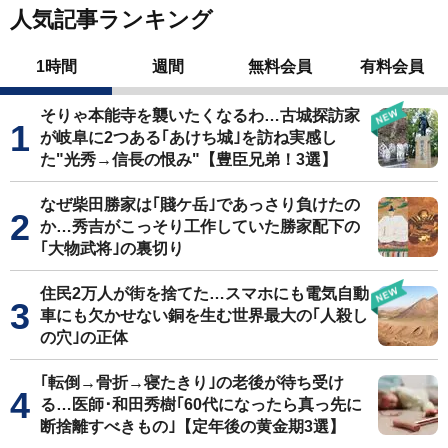
人気記事ランキング
1時間
週間
無料会員
有料会員
そりゃ本能寺を襲いたくなるわ…古城探訪家
が岐阜に2つある｢あけち城｣を訪ね実感し
た"光秀→信長の恨み"【豊臣兄弟！3選】
なぜ柴田勝家は｢賤ケ岳｣であっさり負けたの
か…秀吉がこっそり工作していた勝家配下の
｢大物武将｣の裏切り
住民2万人が街を捨てた…スマホにも電気自動
車にも欠かせない銅を生む世界最大の｢人殺し
の穴｣の正体
｢転倒→骨折→寝たきり｣の老後が待ち受け
る…医師･和田秀樹｢60代になったら真っ先に
断捨離すべきもの｣【定年後の黄金期3選】