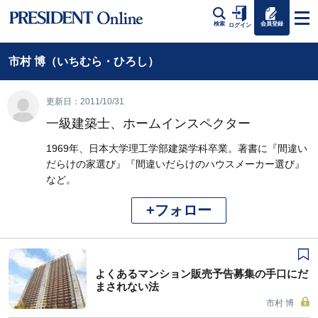
会員登録
検索
ログイン
市村 博（いちむら・ひろし）
更新日：2011/10/31
一級建築士、ホームインスペクター
1969年、日本大学理工学部建築学科卒業。著書に『間違い
だらけの家選び』『間違いだらけのハウスメーカー選び』
など。
+フォロー
よくあるマンション販売予告募集の手口にだ
まされない法
市村 博