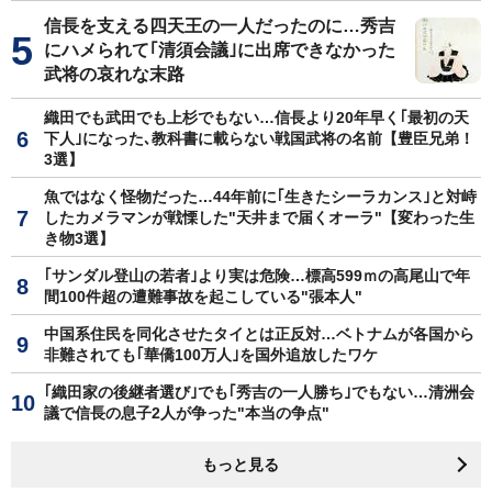
信長を支える四天王の一人だったのに…秀吉
にハメられて｢清須会議｣に出席できなかった
武将の哀れな末路
織田でも武田でも上杉でもない…信長より20年早く｢最初の天
下人｣になった､教科書に載らない戦国武将の名前【豊臣兄弟！
3選】
魚ではなく怪物だった…44年前に｢生きたシーラカンス｣と対峙
したカメラマンが戦慄した"天井まで届くオーラ"【変わった生
き物3選】
｢サンダル登山の若者｣より実は危険…標高599ｍの高尾山で年
間100件超の遭難事故を起こしている"張本人"
中国系住民を同化させたタイとは正反対…ベトナムが各国から
非難されても｢華僑100万人｣を国外追放したワケ
｢織田家の後継者選び｣でも｢秀吉の一人勝ち｣でもない…清洲会
議で信長の息子2人が争った"本当の争点"
もっと見る