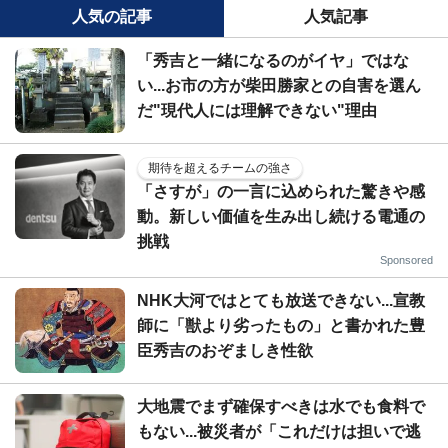
人気の記事
人気記事
「秀吉と一緒になるのがイヤ」ではな
い...お市の方が柴田勝家との自害を選ん
だ"現代人には理解できない"理由
期待を超えるチームの強さ
「さすが」の一言に込められた驚きや感
動。新しい価値を生み出し続ける電通の
挑戦
Sponsored
NHK大河ではとても放送できない...宣教
師に「獣より劣ったもの」と書かれた豊
臣秀吉のおぞましき性欲
大地震でまず確保すべきは水でも食料で
もない...被災者が「これだけは担いで逃