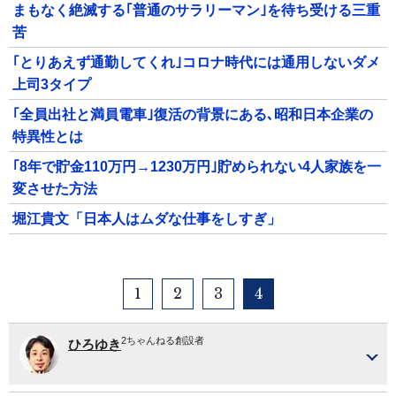
まもなく絶滅する｢普通のサラリーマン｣を待ち受ける三重
苦
｢とりあえず通勤してくれ｣コロナ時代には通用しないダメ
上司3タイプ
｢全員出社と満員電車｣復活の背景にある､昭和日本企業の
特異性とは
｢8年で貯金110万円→1230万円｣貯められない4人家族を一
変させた方法
堀江貴文「日本人はムダな仕事をしすぎ」
1
2
3
4
2ちゃんねる創設者
ひろゆき