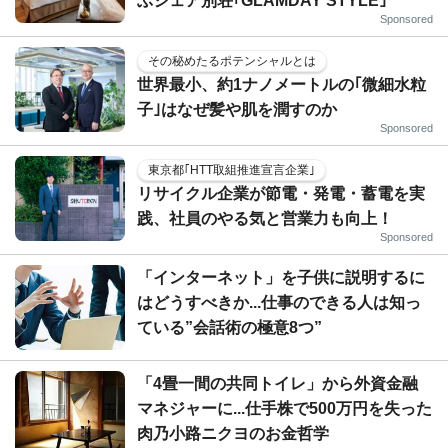
ぶシェア別荘｢GLAMDAY STYLE｣
Sponsored
その秘めたるポテンシャルとは
世界最小、約1ナノメートルの｢微細水粒
子｣はなぜ髪や肌を潤すのか
Sponsored
東京都｢HTT取組推進宣言企業｣
リサイクル企業が節電・発電・蓄電を実
践、社員のやる気と営業力も向上！
Sponsored
「インターネット」を子供に説明するに
はどうすべきか...仕事のできる人は知っ
ている”会話術の極意8つ”
「4畳一間の共同トイレ」から外資金融
マネジャーに...仕手株で500万円を失った
肉乃小路ニクヨのお金哲学