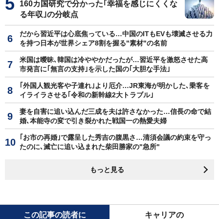
160カ国研究で分かった｢幸福を感じにくくな
る年収｣の分岐点
だから習近平は心底焦っている…中国のITもEVも壊滅させる力
を持つ日本が世界シェア8割を握る"素材"の名前
米国は曖昧､韓国は冷ややかだったが…習近平を激怒させた高
市発言に｢無言の支持｣を示した国の｢大胆な手法｣
｢外国人観光客や子連れ｣より厄介…JR東海が明かした､乗客を
イライラさせる｢令和の新幹線2大トラブル｣
妻を自害に追い込んだ三成を夫は許さなかった…信長の命で結
婚､本能寺の変で引き裂かれた戦国一の熱愛夫婦
｢お市の再婚｣で露呈した秀吉の腹黒さ…清須会議の約束を守っ
たのに､滅亡に追い込まれた柴田勝家の"急所"
もっと見る
この記事の読者に
キャリアの