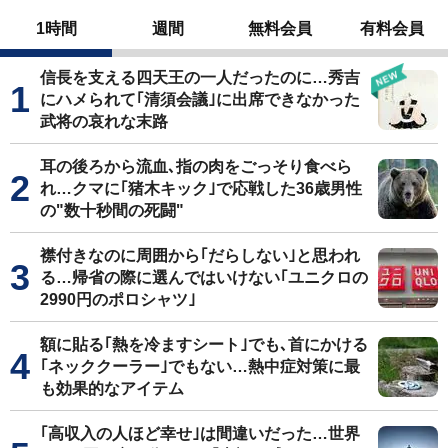
1時間
週間
無料会員
有料会員
信長を支える四天王の一人だったのに…秀吉
にハメられて｢清須会議｣に出席できなかった
武将の哀れな末路
耳の後ろから流血､指の肉をごっそり食べら
れ…クマに｢猪木キック｣で応戦した36歳男性
の"数十秒間の死闘"
襟付きなのに周囲から｢だらしない｣と思われ
る…帰省の際に選んではいけない｢ユニクロの
2990円のポロシャツ｣
額に貼る｢熱を冷ますシート｣でも､首にかける
｢ネッククーラー｣でもない…熱中症対策に最
も効果的なアイテム
｢高収入の人ほど幸せ｣は間違いだった…世界