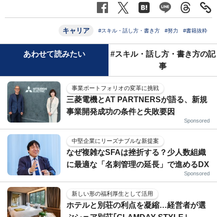
キャリア
#スキル・話し方・書き方
#努力
#書籍抜粋
あわせて読みたい
#スキル・話し方・書き方の記
事
事業ポートフォリオの変革に挑戦
三菱電機とAT PARTNERSが語る、新規
事業開発成功の条件と失敗要因
Sponsored
中堅企業にリーズナブルな新提案
なぜ複雑なSFAは挫折する？少人数組織
に最適な「名刺管理の延長」で進めるDX
Sponsored
新しい形の福利厚生として活用
ホテルと別荘の利点を凝縮…経営者が選