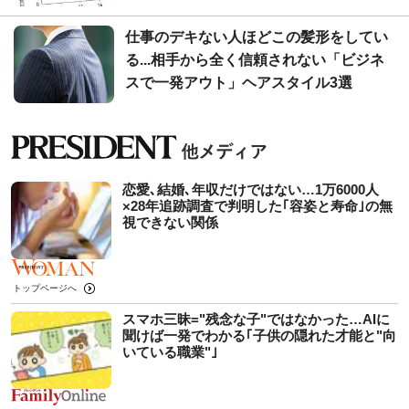
仕事のデキない人ほどこの髪形をしてい
る...相手から全く信頼されない「ビジネ
スで一発アウト」ヘアスタイル3選
恋愛､結婚､年収だけではない…1万6000人
×28年追跡調査で判明した｢容姿と寿命｣の無
視できない関係
トップページへ
スマホ三昧="残念な子"ではなかった…AIに
聞けば一発でわかる｢子供の隠れた才能と"向
いている職業"｣