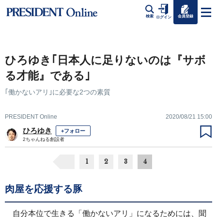
会員登録
検索
ログイン
ひろゆき｢日本人に足りないのは『サボ
る才能』である｣
｢働かないアリ｣に必要な2つの素質
PRESIDENT Online
2020/08/21 15:00
ひろゆき
+フォロー
2ちゃんねる創設者
1
2
3
4
肉屋を応援する豚
自分本位で生きる「働かないアリ」になるためには、聞