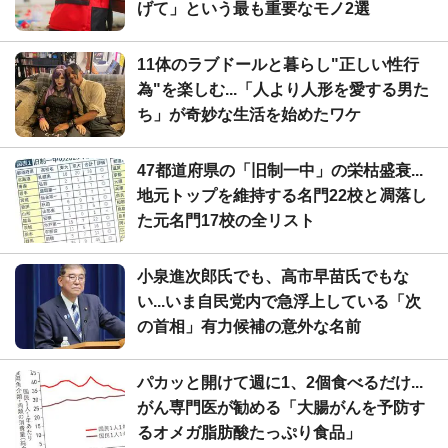
げて」という最も重要なモノ2選
11体のラブドールと暮らし"正しい性行
為"を楽しむ...「人より人形を愛する男た
ち」が奇妙な生活を始めたワケ
47都道府県の「旧制一中」の栄枯盛衰...
地元トップを維持する名門22校と凋落し
た元名門17校の全リスト
小泉進次郎氏でも、高市早苗氏でもな
い...いま自民党内で急浮上している「次
の首相」有力候補の意外な名前
パカッと開けて週に1、2個食べるだけ...
がん専門医が勧める「大腸がんを予防す
るオメガ脂肪酸たっぷり食品」