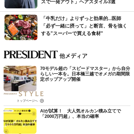
スで一発アウト」ヘアスタイル3選
「牛乳だけ」よりずっと効果的...医師
「必ず一緒に摂って」と断言、骨を強く
する"スーパーで買える食材"
70モデル超の「スピードマスター」から自分
らしい一本を。日本橋三越でオメガの期間限
定ポップアップ開催
トップページへ
AIが試算！ 大人気オルカン積み立てで
「2000万円超」、本当の確率