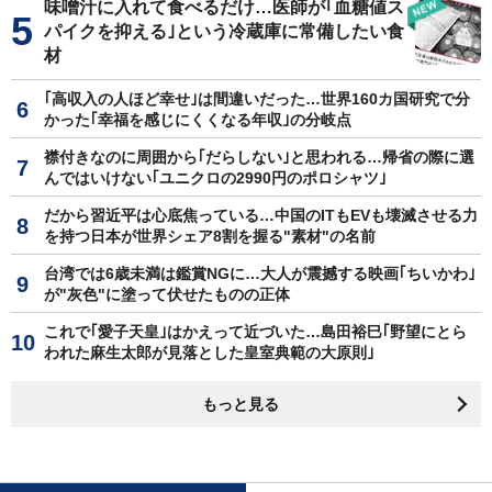
味噌汁に入れて食べるだけ…医師が｢血糖値ス
パイクを抑える｣という冷蔵庫に常備したい食
材
｢高収入の人ほど幸せ｣は間違いだった…世界160カ国研究で分
かった｢幸福を感じにくくなる年収｣の分岐点
襟付きなのに周囲から｢だらしない｣と思われる…帰省の際に選
んではいけない｢ユニクロの2990円のポロシャツ｣
だから習近平は心底焦っている…中国のITもEVも壊滅させる力
を持つ日本が世界シェア8割を握る"素材"の名前
台湾では6歳未満は鑑賞NGに…大人が震撼する映画｢ちいかわ｣
が"灰色"に塗って伏せたものの正体
これで｢愛子天皇｣はかえって近づいた…島田裕巳｢野望にとら
われた麻生太郎が見落とした皇室典範の大原則｣
もっと見る