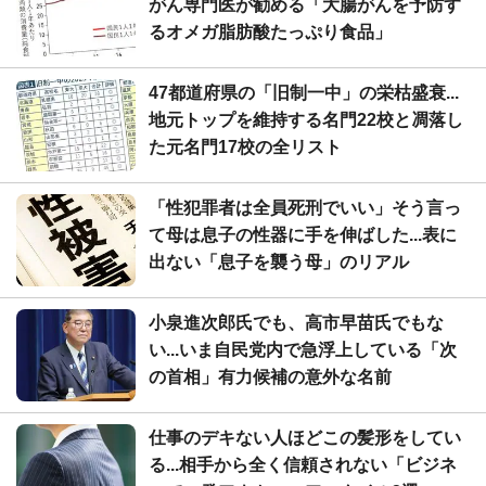
がん専門医が勧める「大腸がんを予防す
るオメガ脂肪酸たっぷり食品」
47都道府県の「旧制一中」の栄枯盛衰...
地元トップを維持する名門22校と凋落し
た元名門17校の全リスト
「性犯罪者は全員死刑でいい」そう言っ
て母は息子の性器に手を伸ばした...表に
出ない「息子を襲う母」のリアル
小泉進次郎氏でも、高市早苗氏でもな
い...いま自民党内で急浮上している「次
の首相」有力候補の意外な名前
仕事のデキない人ほどこの髪形をしてい
る...相手から全く信頼されない「ビジネ