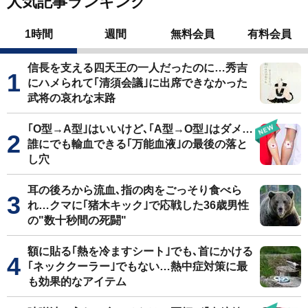
人気記事ランキング
1時間
週間
無料会員
有料会員
信長を支える四天王の一人だったのに…秀吉
にハメられて｢清須会議｣に出席できなかった
武将の哀れな末路
｢O型→A型｣はいいけど､｢A型→O型｣はダメ…
誰にでも輸血できる｢万能血液｣の最後の落と
し穴
耳の後ろから流血､指の肉をごっそり食べら
れ…クマに｢猪木キック｣で応戦した36歳男性
の"数十秒間の死闘"
額に貼る｢熱を冷ますシート｣でも､首にかける
｢ネッククーラー｣でもない…熱中症対策に最
も効果的なアイテム