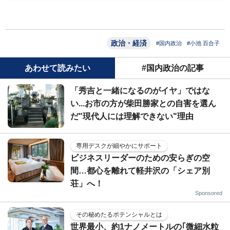
政治・経済
#国内政治
#小池 百合子
あわせて読みたい
#国内政治の記事
「秀吉と一緒になるのがイヤ」ではな
い...お市の方が柴田勝家との自害を選ん
だ"現代人には理解できない"理由
専用デスクが細やかにサポート
ビジネスリーダーのための安らぎの空
間…都心を離れて軽井沢の「シェア別
荘」へ！
Sponsored
その秘めたるポテンシャルとは
世界最小、約1ナノメートルの｢微細水粒