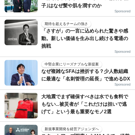
子｣はなぜ髪や肌を潤すのか
Sponsored
期待を超えるチームの強さ
「さすが」の一言に込められた驚きや感
動。新しい価値を生み出し続ける電通の
挑戦
Sponsored
中堅企業にリーズナブルな新提案
なぜ複雑なSFAは挫折する？少人数組織
に最適な「名刺管理の延長」で進めるDX
Sponsored
大地震でまず確保すべきは水でも食料で
もない...被災者が「これだけは担いで逃
げて」という最も重要なモノ2選
新規事業開発を経営アジェンダへ