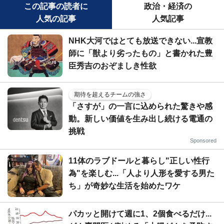
この記事の読者に
政治・経済の
人気の記事
人気記事
NHK大河ではとても放送できない...宣教
師に「獣より劣ったもの」と書かれた豊
臣秀吉のおぞましき性欲
期待を超えるチームの強さ
「さすが」の一言に込められた驚きや感
動。新しい価値を生み出し続ける電通の
挑戦
Sponsored
11体のラブドールと暮らし"正しい性行
為"を楽しむ...「人より人形を愛する男た
ち」が奇妙な生活を始めたワケ
パカッと開けて週に1、2個食べるだけ...