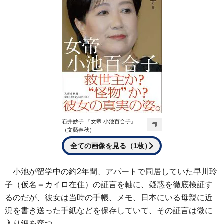
石井妙子 『女帝 小池百合子』
（文藝春秋）
全ての画像を見る（1枚）
小池が留学中の約2年間、アパートで同居していた早川玲
子（仮名＝カイロ在住）の証言を軸に、疑惑を徹底検証す
るのだが、彼女は当時の手帳、メモ、日本にいる母親に近
況を書き送った手紙などを保存していて、その証言は微に
入り細を穿つ。