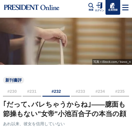
会員登録
検索
ログイン
写真＝iStock.com／bizoo_n
新刊書評
#230
#231
#232
#233
#234
#235
｢だって､バレちゃうからね｣――臆面も
節操もない"女帝"小池百合子の本当の顔
あれ以来、彼女を信用していない