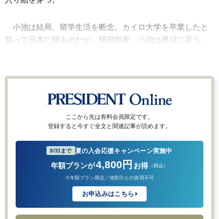
小池は結局、留学生活を断念。カイロ大学を卒業したと
装って日本に帰るのだが、帰国前夜、小池は早川に言う。
ここから先は有料会員限定です。
登録すると今すぐ全文と関連記事が読めます。
夏の入会応援キャンペーン実施中
8/31まで
4,800円
年額プランが
お得
（税込）
※年額プラン限定／他割引との併用不可
お申込みはこちら