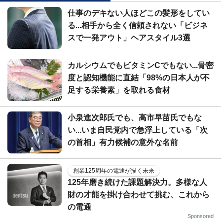
仕事のデキない人ほどこの髪形をしてい
る...相手から全く信頼されない「ビジネ
スで一発アウト」ヘアスタイル3選
カルシウムでもビタミンCでもない...骨密
度と認知機能に直結「98%の日本人が不
足する栄養素」を取れる食材
小泉進次郎氏でも、高市早苗氏でもな
い...いま自民党内で急浮上している「次
の首相」有力候補の意外な名前
創業125周年の電通が描く未来
125年磨き続けた課題解決力。多様な人
財の才能を掛け合わせて挑む、これから
の電通
Sponsored