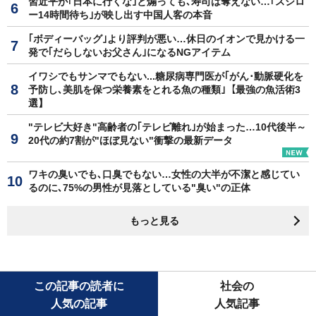
習近平が｢日本に行くな｣と煽っても､寿司は奪えない…｢スシロ
ー14時間待ち｣が映し出す中国人客の本音
｢ボディーバッグ｣より評判が悪い…休日のイオンで見かける一
発で｢だらしないお父さん｣になるNGアイテム
イワシでもサンマでもない...糖尿病専門医が｢がん･動脈硬化を
予防し､美肌を保つ栄養素をとれる魚の種類｣【最強の魚活術3
選】
"テレビ大好き"高齢者の｢テレビ離れ｣が始まった…10代後半～
20代の約7割が"ほぼ見ない"衝撃の最新データ
ワキの臭いでも､口臭でもない…女性の大半が不潔と感じてい
るのに､75%の男性が見落としている"臭い"の正体
もっと見る
この記事の読者に
社会の
人気の記事
人気記事