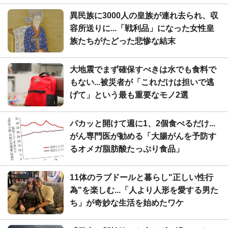
異民族に3000人の皇族が連れ去られ、収
容所送りに...「戦利品」になった女性皇
族たちがたどった悲惨な結末
大地震でまず確保すべきは水でも食料で
もない...被災者が「これだけは担いで逃
げて」という最も重要なモノ2選
パカッと開けて週に1、2個食べるだけ...
がん専門医が勧める「大腸がんを予防す
るオメガ脂肪酸たっぷり食品」
11体のラブドールと暮らし"正しい性行
為"を楽しむ...「人より人形を愛する男た
ち」が奇妙な生活を始めたワケ