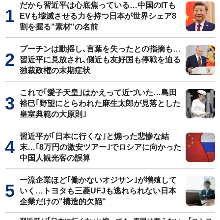
だから習近平は心底焦っている…中国のITも
EVも壊滅させる力を持つ日本が世界シェア8
割を握る"素材"の名前
プーチンは動揺し､言葉を失ったとの指摘も…
習近平に見放され､側近も友好国も停戦を迫る
独裁政権の末期症状
これで｢愛子天皇｣はかえって近づいた…島田
裕巳｢野望にとらわれた麻生太郎が見落とした
皇室典範の大原則｣
習近平が｢日本に行くな｣と煽った悲惨な結
末…｢8万円の激安ツアー｣でロシアに向かった
中国人観光客の誤算
一流企業ほど｢働かないオジサン｣が増殖して
いく…トヨタも三菱UFJも逃れられない日本
企業だけの"構造的欠陥"