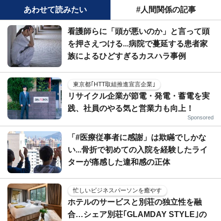
あわせて読みたい
#人間関係の記事
看護師らに「頭が悪いのか」と言って頭
を押さえつける...病院で蔓延する患者家
族によるひどすぎるカスハラ事例
東京都｢HTT取組推進宣言企業｣
リサイクル企業が節電・発電・蓄電を実
践、社員のやる気と営業力も向上！
Sponsored
「#医療従事者に感謝」は欺瞞でしかな
い...骨折で初めての入院を経験したライ
ターが痛感した違和感の正体
忙しいビジネスパーソンを癒やす
ホテルのサービスと別荘の独立性を融
合…シェア別荘｢GLAMDAY STYLE｣の