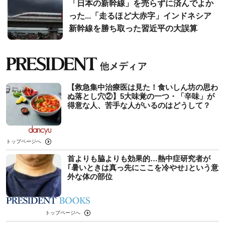
「日本の新幹線」を売らずに済んでよか
った...「走るほど大赤字」インドネシア
新幹線を勝ち取った習近平の大誤算
【救急集中治療医は見た！食いしん坊の思わ
ぬ落とし穴②】5大味覚の一つ・「辛味」が
得意な人、苦手な人がいるのはどうして？
トップページへ
首よりも脇よりも効果的…熱中症研究者が
｢暑いときは真っ先にここを冷やせ｣という意
外な体の部位
トップページへ