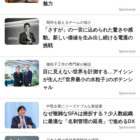
魅力
Sponsored
期待を超えるチームの強さ
「さすが」の一言に込められた驚きや感
動。新しい価値を生み出し続ける電通の
挑戦
Sponsored
微粒子工学の専門家が解説
目に見えない世界を計測する…アイシン
が生んだ｢世界最小の水粒子｣のポテンシ
ャル
Sponsored
中堅企業にリーズナブルな新提案
なぜ複雑なSFAは挫折する？少人数組織
に最適な「名刺管理の延長」で進めるDX
Sponsored