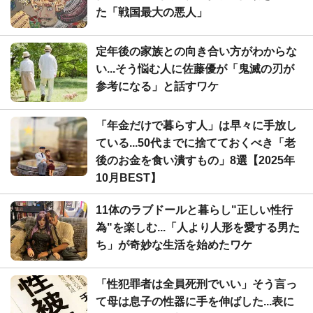
た「戦国最大の悪人」
定年後の家族との向き合い方がわからな
い...そう悩む人に佐藤優が「鬼滅の刃が
参考になる」と話すワケ
「年金だけで暮らす人」は早々に手放し
ている...50代までに捨てておくべき「老
後のお金を食い潰すもの」8選【2025年
10月BEST】
11体のラブドールと暮らし"正しい性行
為"を楽しむ...「人より人形を愛する男た
ち」が奇妙な生活を始めたワケ
「性犯罪者は全員死刑でいい」そう言っ
て母は息子の性器に手を伸ばした...表に