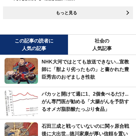
もっと見る
この記事の読者に
社会の
人気の記事
人気記事
NHK大河ではとても放送できない...宣教
師に「獣より劣ったもの」と書かれた豊
臣秀吉のおぞましき性欲
パカッと開けて週に1、2個食べるだけ...
がん専門医が勧める「大腸がんを予防す
るオメガ脂肪酸たっぷり食品」
石田三成と戦っていないのに関ヶ原合戦
後に大出世...徳川家康が厚い信頼を置い