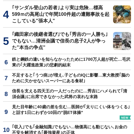
｢サンダル登山の若者｣より実は危険…標高
599ｍの高尾山で年間100件超の遭難事故を起
こしている"張本人"
｢織田家の後継者選び｣でも｢秀吉の一人勝ち｣
でもない…清洲会議で信長の息子2人が争っ
た"本当の争点"
鉄と鋼鉄の違いを知らなかったために1700万人超が死亡…毛沢
東の｢大躍進政策｣の悲劇的結末
不足すると｢うつ病｣が増え､子どものIQに影響…東大教授｢脳の
ために欠かせないスーパーにある食材｣
信長を支える四天王の一人だったのに…秀吉にハメられて｢清
須会議｣に出席できなかった武将の哀れな末路
見た目年齢に40歳の差を生む…医師が｢太りにくい体をつくる｣
と話す1日にわずか10回の"脱ET体操"
｢収入｣でも｢金融知識｣でもない…物価高にも動じない､お金の
不安を解消する｢最強資産｣の正体