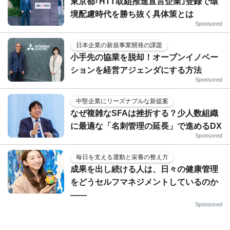
東京都｢HTT取組推進宣言企業｣登録で環
境配慮時代を勝ち抜く具体策とは
Sponsored
日本企業の新規事業開発の課題
小手先の協業を脱却！オープンイノベー
ションを経営アジェンダにする方法
Sponsored
中堅企業にリーズナブルな新提案
なぜ複雑なSFAは挫折する？少人数組織
に最適な「名刺管理の延長」で進めるDX
Sponsored
毎日を支える運動と栄養の整え方
成果を出し続ける人は、日々の健康管理
をどうセルフマネジメントしているのか
——
Sponsored