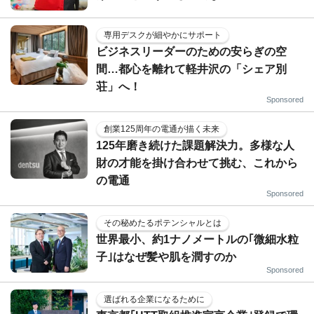
専用デスクが細やかにサポート
ビジネスリーダーのための安らぎの空
間…都心を離れて軽井沢の「シェア別
荘」へ！
Sponsored
創業125周年の電通が描く未来
125年磨き続けた課題解決力。多様な人
財の才能を掛け合わせて挑む、これから
の電通
Sponsored
その秘めたるポテンシャルとは
世界最小、約1ナノメートルの｢微細水粒
子｣はなぜ髪や肌を潤すのか
Sponsored
選ばれる企業になるために