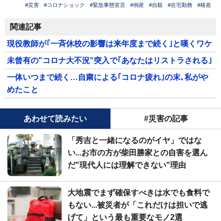
#災害
#コロナショック
#緊急事態宣言
#倒産
#自殺
#在宅勤務
#格差
関連記事
現役教師が｢一斉休校の影響は来年度まで続く｣と嘆くワケ
未曾有の"コロナ大不況"突入で｢あなたはリストラされる｣
一体いつまで続く…自粛による｢コロナ疲れ｣の末､私がや
めたこと
あわせて読みたい
#災害の記事
「秀吉と一緒になるのがイヤ」ではな
い...お市の方が柴田勝家との自害を選ん
だ"現代人には理解できない"理由
大地震でまず確保すべきは水でも食料で
もない...被災者が「これだけは担いで逃
げて」という最も重要なモノ2選