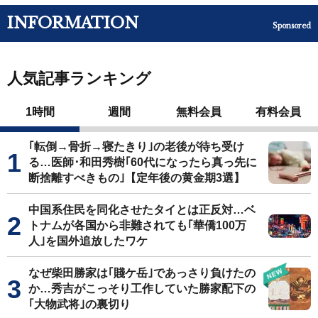
INFORMATION
Sponsored
人気記事ランキング
1時間
週間
無料会員
有料会員
｢転倒→骨折→寝たきり｣の老後が待ち受け
る…医師･和田秀樹｢60代になったら真っ先に
断捨離すべきもの｣【定年後の黄金期3選】
中国系住民を同化させたタイとは正反対…ベ
トナムが各国から非難されても｢華僑100万
人｣を国外追放したワケ
なぜ柴田勝家は｢賤ケ岳｣であっさり負けたの
か…秀吉がこっそり工作していた勝家配下の
｢大物武将｣の裏切り