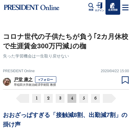
会員登録
検索
ログイン
コロナ世代の子供たちが負う｢2カ月休校
で生涯賃金300万円減｣の枷
失った学習機会は一生取り戻せない
PRESIDENT Online
2020/04/22 15:00
戸堂 康之
+フォロー
早稲田大学政治経済学術院 教授
1
2
3
4
5
6
おおざっぱすぎる「接触減8割、出勤減7割」の
掛け声