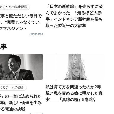
「日本の新幹線」を売らずに済
えるための健康習慣
んでよかった...「走るほど大赤
家事と慌ただしい毎日で
字」インドネシア新幹線を勝ち
る、“完璧じゃなくてい
取った習近平の大誤算
ルフマネジメント
Sponsored
記事
私は育て方を間違ったのか?毒
えるチームの強さ
親と私を責める娘に明かした真
が」の一言に込められた
実――『真綿の檻』5巻2話
感動。新しい価値を生み
ける電通の挑戦