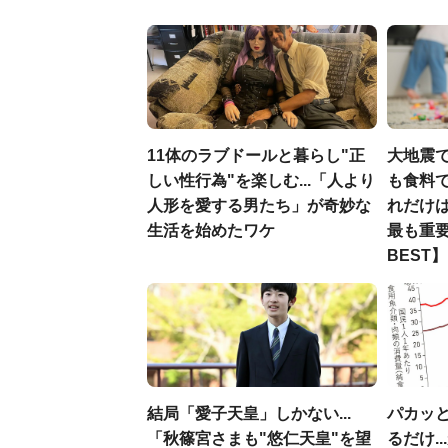
11体のラブドールと暮らし"正
大地震
しい性行為"を楽しむ...「人より
も食料で
人形を愛する男たち」が奇妙な
れだけ
生活を始めたワケ
最も重要
BEST】
結局「愛子天皇」しかない...
パカッと
「秋篠宮さまも"悠仁天皇"を望
るだけ.