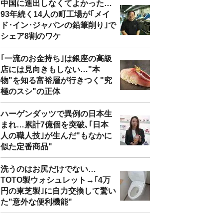
中国に進出しなくてよかった…
93年続く14人の町工場が｢メイ
ド･イン･ジャパンの鉛筆削り｣で
シェア8割のワケ
｢一流のお金持ち｣は銀座の高級
店には見向きもしない…"本
物"を知る富裕層が行きつく"究
極のスシ"の正体
ハーゲンダッツで異例の日本生
まれ…累計7億個を突破､｢日本
人の職人技｣が生んだ"もなかに
似た定番商品"
洗うのはお尻だけでない…
TOTO製ウォシュレット→｢4万
円の東芝製｣に自力交換して驚い
た"意外な便利機能"