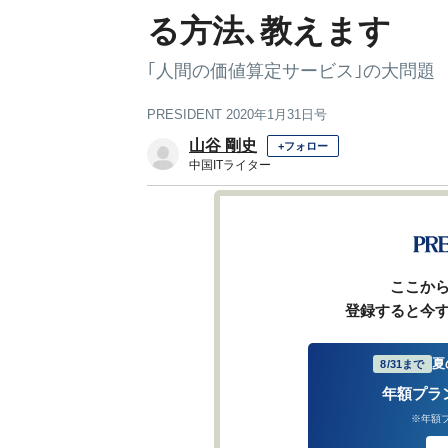
る方法､教えます
｢人間の価値算定サービス｣の大問題
PRESIDENT 2020年1月31日号
山谷 剛史
+フォロー
中国ITライター
1
2
前ページ
ここか
登録すると今
夏
8/31まで
年額プラ
※年額