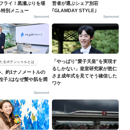
りフライ！黒瀬ぶりを堪
営者が選ぶシェア別荘
る特別メニュー
｢GLAMDAY STYLE｣
Sponsored
Sponsored
「やっぱり"愛子天皇"を実現す
たるポテンシャルとは
るしかない」皇室研究家が悠仁
小、約1ナノメートルの
さま成年式を見てそう確信した
粒子｣はなぜ髪や肌を潤
ワケ
Sponsored