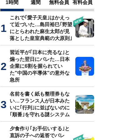
1時間
週間
無料会員
有料会員
これで｢愛子天皇｣はかえっ
て近づいた…島田裕巳｢野望
にとらわれた麻生太郎が見
落とした皇室典範の大原則｣
習近平が｢日本に売るな｣と
煽った翌日にバレた…日本
企業に6割を握られてい
た"中国の半導体"の意外な
急所
名前を書く紙も整理券もな
い…フランス人が日本みた
いに｢行列｣に並ばないのに
｢順番｣を守れる謎システム
夕食作り｢お手伝いする｣と
直訴の子への返答でバレ