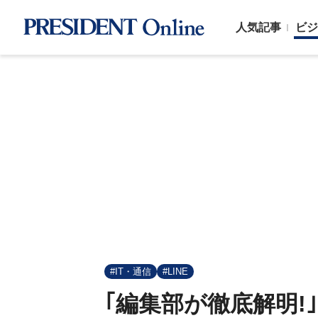
人気記事
ビジ
#IT・通信
#LINE
｢編集部が徹底解明!