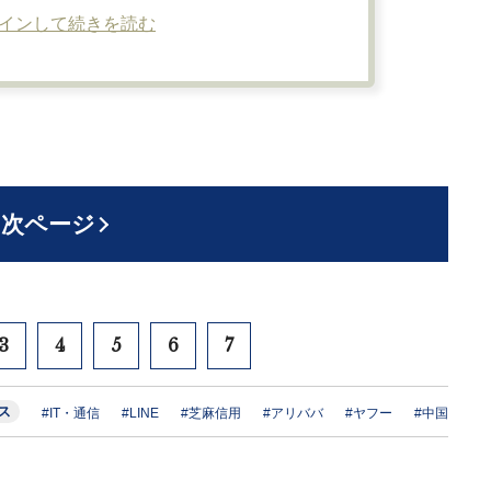
インして続きを読む
次ページ
3
4
5
6
7
ス
#IT・通信
#LINE
#芝麻信用
#アリババ
#ヤフー
#中国