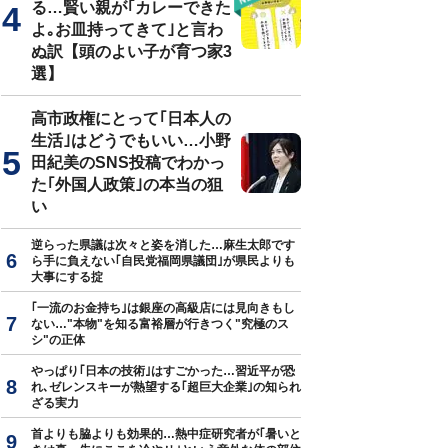
る…賢い親が｢カレーできた
よ｡お皿持ってきて｣と言わ
ぬ訳【頭のよい子が育つ家3
選】
高市政権にとって｢日本人の
生活｣はどうでもいい…小野
田紀美のSNS投稿でわかっ
た｢外国人政策｣の本当の狙
い
逆らった県議は次々と姿を消した…麻生太郎です
ら手に負えない｢自民党福岡県議団｣が県民よりも
大事にする掟
｢一流のお金持ち｣は銀座の高級店には見向きもし
ない…"本物"を知る富裕層が行きつく"究極のス
シ"の正体
やっぱり｢日本の技術｣はすごかった…習近平が恐
れ､ゼレンスキーが熱望する｢超巨大企業｣の知られ
ざる実力
首よりも脇よりも効果的…熱中症研究者が｢暑いと