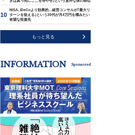
きは真っ先にここを冷やせ｣という意外な体の部位
NISA､iDeCoより効果的…経営コンサルが｢最大リ
ターンを狙える｣という20代が月4万円を積みたい
有望な投資先
もっと見る
INFORMATION
Sponsored