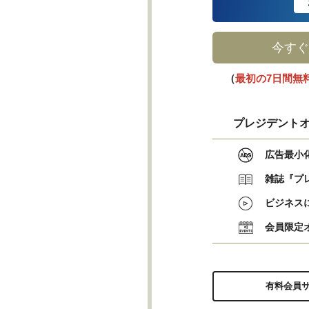
今すぐ
（
最初の7日間無
プレジデントオ
広告最小
雑誌『プ
ビジネス
会員限定
有料会員