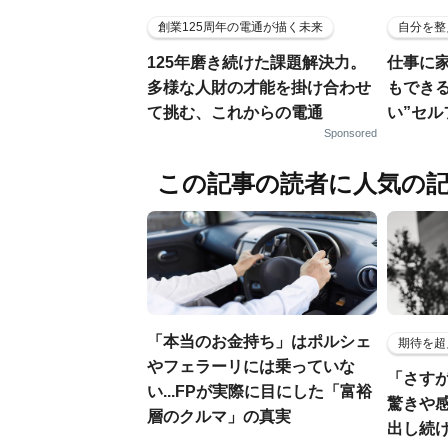
創業125周年の電通が描く未来
自分を整
125年磨き続けた課題解決力。
仕事に
多様な人財の才能を掛け合わせ
もでき
て挑む、これからの電通
い”セ
Sponsored
この記事の読者に人気の
「本当のお金持ち」はポルシェ
期待を超
やフェラーリには乗っていな
「さす
い...FPが実際に目にした「富裕
驚きや
層のクルマ」の真実
出し続