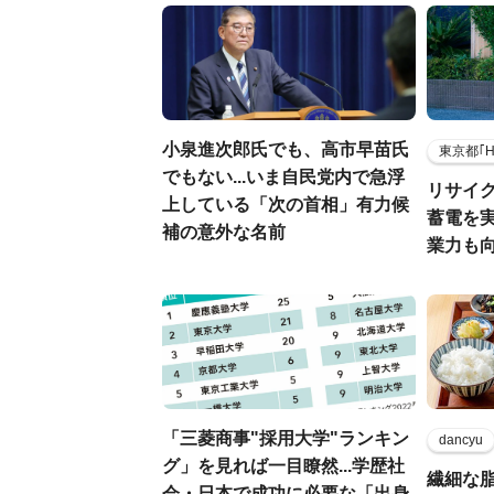
小泉進次郎氏でも、高市早苗氏
東京都｢
でもない...いま自民党内で急浮
リサイ
上している「次の首相」有力候
蓄電を
補の意外な名前
業力も
「三菱商事"採用大学"ランキン
dancyu
グ」を見れば一目瞭然...学歴社
繊細な
会・日本で成功に必要な「出身