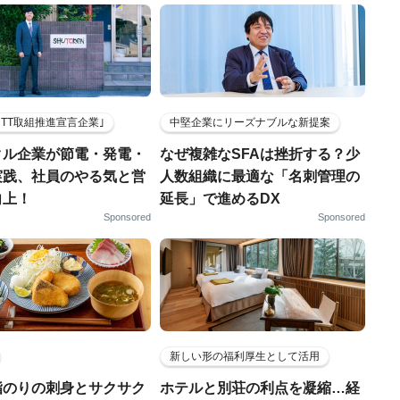
HTT取組推進宣言企業｣
中堅企業にリーズナブルな新提案
クル企業が節電・発電・
なぜ複雑なSFAは挫折する？少
実践、社員のやる気と営
人数組織に最適な「名刺管理の
向上！
延長」で進めるDX
Sponsored
Sponsored
新しい形の福利厚生として活用
脂のりの刺身とサクサク
ホテルと別荘の利点を凝縮…経