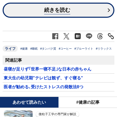
続きを読む
ライフ
#健康
#睡眠
#タンパク質
#コーヒー
#ブルーライト
#リラックス
関連記事
昼寝が足りず｢世界一寝不足｣な日本の赤ちゃん
東大生の幼児期"テレビは観ず、すぐ寝る"
医者が勧める､受けたストレスの発散法8つ
あわせて読みたい
#健康の記事
微粒子工学の専門家が解説