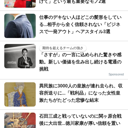
げて」という最も重要なモノ2選
仕事のデキない人ほどこの髪形をしてい
る...相手から全く信頼されない「ビジネ
スで一発アウト」ヘアスタイル3選
期待を超えるチームの強さ
「さすが」の一言に込められた驚きや感
動。新しい価値を生み出し続ける電通の
挑戦
Sponsored
異民族に3000人の皇族が連れ去られ、収
容所送りに...「戦利品」になった女性皇
族たちがたどった悲惨な結末
石田三成と戦っていないのに関ヶ原合戦
後に大出世...徳川家康が厚い信頼を置い