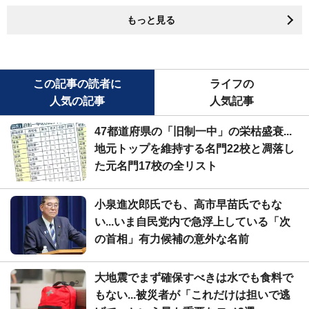
もっと見る
この記事の読者に
ライフの
人気の記事
人気記事
47都道府県の「旧制一中」の栄枯盛衰...
地元トップを維持する名門22校と凋落し
た元名門17校の全リスト
小泉進次郎氏でも、高市早苗氏でもな
い...いま自民党内で急浮上している「次
の首相」有力候補の意外な名前
大地震でまず確保すべきは水でも食料で
もない...被災者が「これだけは担いで逃