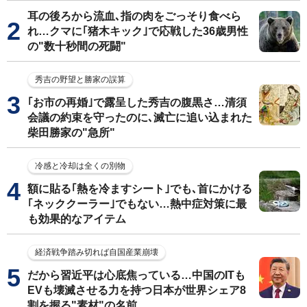
耳の後ろから流血､指の肉をごっそり食べら
れ…クマに｢猪木キック｣で応戦した36歳男性
の"数十秒間の死闘"
秀吉の野望と勝家の誤算
｢お市の再婚｣で露呈した秀吉の腹黒さ…清須
会議の約束を守ったのに､滅亡に追い込まれた
柴田勝家の"急所"
冷感と冷却は全くの別物
額に貼る｢熱を冷ますシート｣でも､首にかける
｢ネッククーラー｣でもない…熱中症対策に最
も効果的なアイテム
経済戦争踏み切れば自国産業崩壊
だから習近平は心底焦っている…中国のITも
EVも壊滅させる力を持つ日本が世界シェア8
割を握る"素材"の名前