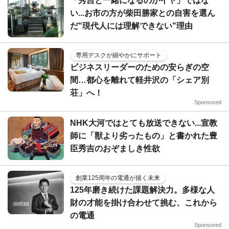
「秀吉と一緒になるのがイヤ」ではな
い...お市の方が柴田勝家との自害を選ん
だ"現代人には理解できない"理由
専用デスクが細やかにサポート
ビジネスリーダーのための安らぎの空
間…都心を離れて軽井沢の「シェア別
荘」へ！
Sponsored
NHK大河ではとても放送できない...宣教
師に「獣より劣ったもの」と書かれた豊
臣秀吉のおぞましき性欲
創業125周年の電通が描く未来
125年磨き続けた課題解決力。多様な人
財の才能を掛け合わせて挑む、これから
の電通
Sponsored