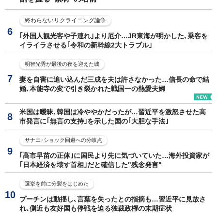
終わらないリクライニング論争
｢外国人観光客や子連れ｣より厄介…JR東海が明かした､乗客を
イライラさせる｢令和の新幹線2大トラブル｣
明智光秀が最後の夜を迎えた城
妻を自害に追い込んだ三成を夫は許さなかった…信長の命で結
婚､本能寺の変で引き裂かれた戦国一の熱愛夫婦
米国は曖昧､韓国は冷ややかだったが…習近平を激怒させた高
市発言に｢無言の支持｣を示した国の｢大胆な手法｣
サナエ･ショック回避への分岐点
｢高市早苗の正体｣に国民より先に気づいていた…海外投資家が
｢日本経済を壊す首相｣だと確信した"残念発言"
選挙を前に分裂をはじめた
プーチンは動揺し､言葉を失ったとの指摘も…習近平に見放さ
れ､側近も友好国も停戦を迫る独裁政権の末期症状