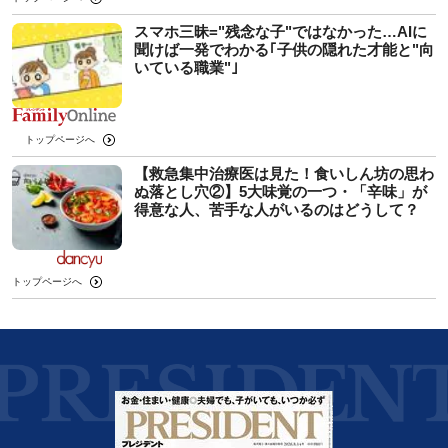
スマホ三昧="残念な子"ではなかった…AIに
聞けば一発でわかる｢子供の隠れた才能と"向
いている職業"｣
トップページへ
【救急集中治療医は見た！食いしん坊の思わ
ぬ落とし穴②】5大味覚の一つ・「辛味」が
得意な人、苦手な人がいるのはどうして？
トップページへ