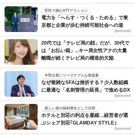
官民で挑むHTTアクション
電力を「へらす・つくる・ためる」で東
京都と企業が歩む持続可能社会への道
Sponsored
20代では「テレビ局の顔」だが、30代で
は「お払い箱」...キー局女性アナの大量
離職が続くテレビ局の構造的欠陥
中堅企業にリーズナブルな新提案
なぜ複雑なSFAは挫折する？少人数組織
に最適な「名刺管理の延長」で進めるDX
Sponsored
新しい形の福利厚生として活用
ホテルと別荘の利点を凝縮…経営者が選
ぶシェア別荘｢GLAMDAY STYLE｣
Sponsored