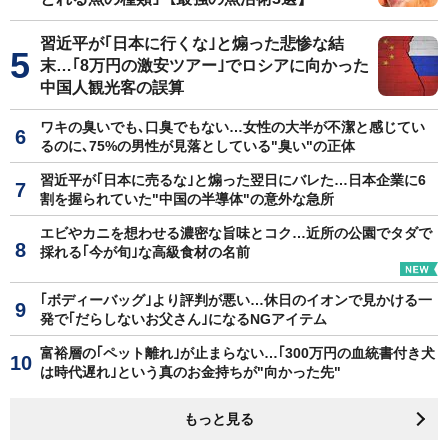
習近平が｢日本に行くな｣と煽った悲惨な結
末…｢8万円の激安ツアー｣でロシアに向かった
中国人観光客の誤算
ワキの臭いでも､口臭でもない…女性の大半が不潔と感じてい
るのに､75%の男性が見落としている"臭い"の正体
習近平が｢日本に売るな｣と煽った翌日にバレた…日本企業に6
割を握られていた"中国の半導体"の意外な急所
エビやカニを想わせる濃密な旨味とコク…近所の公園でタダで
採れる｢今が旬｣な高級食材の名前
｢ボディーバッグ｣より評判が悪い…休日のイオンで見かける一
発で｢だらしないお父さん｣になるNGアイテム
富裕層の｢ペット離れ｣が止まらない…｢300万円の血統書付き犬
は時代遅れ｣という真のお金持ちが"向かった先"
もっと見る