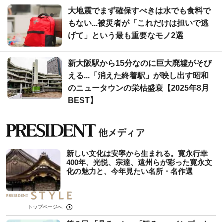
大地震でまず確保すべきは水でも食料で
もない...被災者が「これだけは担いで逃
げて」という最も重要なモノ2選
新大阪駅から15分なのに巨大廃墟がそび
える...「消えた終着駅」が映し出す昭和
のニュータウンの栄枯盛衰【2025年8月
BEST】
新しい文化は安寧から生まれる。寛永行幸
400年、光悦、宗達、遠州らが彩った寛永文
化の魅力と、今年見たい名所・名作選
トップページへ