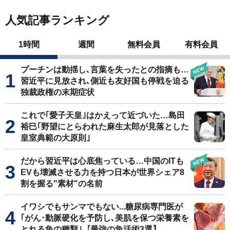
人気記事ランキング
1時間
週間
無料会員
有料会員
プーチンは動揺し､言葉を失ったとの指摘も…
習近平に見放され､側近も友好国も停戦を迫る
独裁政権の末期症状
これで｢愛子天皇｣はかえって近づいた…島田
裕巳｢野望にとらわれた麻生太郎が見落とした
皇室典範の大原則｣
だから習近平は心底焦っている…中国のITも
EVも壊滅させる力を持つ日本が世界シェア8
割を握る"素材"の名前
イワシでもサンマでもない...糖尿病専門医が
｢がん･動脈硬化を予防し､美肌を保つ栄養素を
とれる魚の種類｣【最強の魚活術3選】