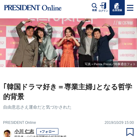
会員登録
検索
ログイン
写真＝Penta Press／時事通信フォト
｢韓国ドラマ好き＝専業主婦｣となる哲学
的背景
自由意志さえ運命だと気づかされた
PRESIDENT Online
2019/10/29 15:00
小川 仁志
+フォロー
哲学者・山口大学国際総合科学部教授