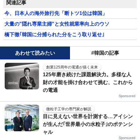
関連記事
今、日本人の海外旅行先「断トツ1位は韓国」
大量の"隠れ専業主婦"と女性就業率向上のウソ
橋下徹｢韓国に分捕られた分をこう取り返せ｣
あわせて読みたい
#韓国の記事
創業125周年の電通が描く未来
125年磨き続けた課題解決力。多様な人
財の才能を掛け合わせて挑む、これから
の電通
Sponsored
微粒子工学の専門家が解説
目に見えない世界を計測する…アイシン
が生んだ｢世界最小の水粒子｣のポテンシ
ャル
Sponsored