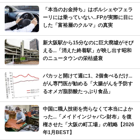
「本当のお金持ち」はポルシェやフェラ
ーリには乗っていない...FPが実際に目に
した「富裕層のクルマ」の真実
新大阪駅から15分なのに巨大廃墟がそび
える...「消えた終着駅」が映し出す昭和
のニュータウンの栄枯盛衰
パカッと開けて週に1、2個食べるだけ...
がん専門医が勧める「大腸がんを予防す
るオメガ脂肪酸たっぷり食品」
中国に職人技術を売らなくて本当によか
った...「メイドインジャパン財布」を復
権させた「大阪の町工場」の戦略【2026
年1月BEST】