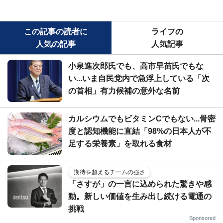
この記事の読者に
ライフの
人気の記事
人気記事
小泉進次郎氏でも、高市早苗氏でもな
い...いま自民党内で急浮上している「次
の首相」有力候補の意外な名前
カルシウムでもビタミンCでもない...骨密
度と認知機能に直結「98%の日本人が不
足する栄養素」を取れる食材
期待を超えるチームの強さ
「さすが」の一言に込められた驚きや感
動。新しい価値を生み出し続ける電通の
挑戦
Sponsored