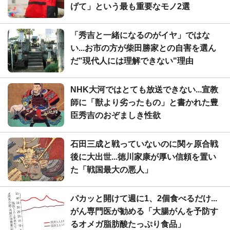
げて」という最も重要なモノ2選
「秀吉と一緒になるのがイヤ」ではな
い...お市の方が柴田勝家との自害を選ん
だ"現代人には理解できない"理由
NHK大河ではとても放送できない...宣教
師に「獣より劣ったもの」と書かれた豊
臣秀吉のおぞましき性欲
石田三成と戦っていないのに関ヶ原合戦
後に大出世...徳川家康が厚い信頼を置い
た「戦国最大の悪人」
パカッと開けて週に1、2個食べるだけ...
がん専門医が勧める「大腸がんを予防す
るオメガ脂肪酸たっぷり食品」