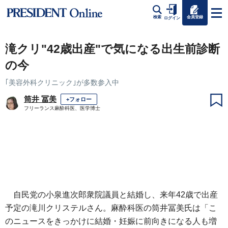
会員登録
検索
ログイン
滝クリ"42歳出産"で気になる出生前診断
の今
｢美容外科クリニック｣が多数参入中
筒井 冨美
+フォロー
フリーランス麻酔科医、医学博士
自民党の小泉進次郎衆院議員と結婚し、来年42歳で出産
予定の滝川クリステルさん。麻酔科医の筒井冨美氏は「こ
のニュースをきっかけに結婚・妊娠に前向きになる人も増