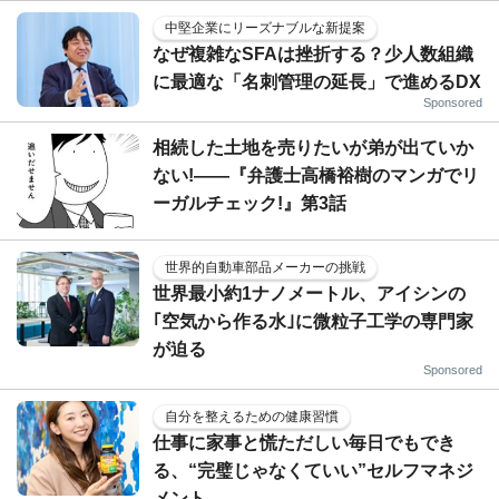
中堅企業にリーズナブルな新提案
なぜ複雑なSFAは挫折する？少人数組織
に最適な「名刺管理の延長」で進めるDX
Sponsored
相続した土地を売りたいが弟が出ていか
ない!――『弁護士高橋裕樹のマンガでリ
ーガルチェック!』第3話
世界的自動車部品メーカーの挑戦
世界最小約1ナノメートル、アイシンの
｢空気から作る水｣に微粒子工学の専門家
が迫る
Sponsored
自分を整えるための健康習慣
仕事に家事と慌ただしい毎日でもでき
る、“完璧じゃなくていい”セルフマネジ
メント