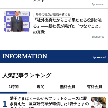
Sponsored
外部の視点が組織を変える
「社外出身だからこそ果たせる役割があ
る」――新社長が掲げた「つなぐこと」
の真意
Sponsored
INFORMATION
Sponsored
人気記事ランキング
1時間
週間
無料会員
有料会員
愛子さまはヒールからフラットシューズに履
き替えた…皇室研究家が確信した｢愛子さまの