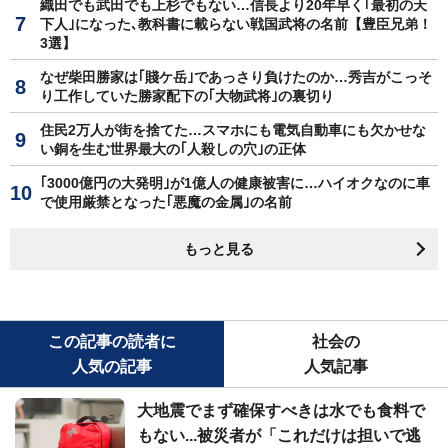
織田でも武田でも上杉でもない…信長より20年早く｢最初の天
下人｣になった､教科書に載らない戦国武将の名前【豊臣兄弟！
3選】
なぜ柴田勝家は｢賤ケ岳｣であっさり負けたのか…秀吉がこっそ
り工作していた勝家配下の｢大物武将｣の裏切り
住民2万人が街を捨てた…スマホにも電気自動車にも欠かせな
い銅を生む世界最大の｢人殺しの穴｣の正体
｢3000億円の大発明｣が1億人の健康被害に…ハイオクなのに車
で使用厳禁となった｢悪魔の金属｣の名前
もっと見る
この記事の読者に
社会の
人気の記事
人気記事
大地震でまず確保すべきは水でも食料で
もない...被災者が「これだけは担いで逃