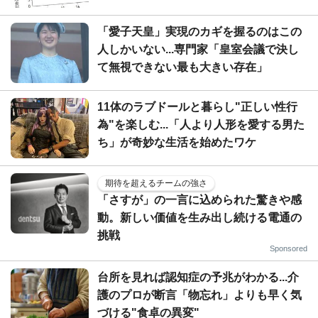
「愛子天皇」実現のカギを握るのはこの
人しかいない...専門家「皇室会議で決し
て無視できない最も大きい存在」
11体のラブドールと暮らし"正しい性行
為"を楽しむ...「人より人形を愛する男た
ち」が奇妙な生活を始めたワケ
期待を超えるチームの強さ
「さすが」の一言に込められた驚きや感
動。新しい価値を生み出し続ける電通の
挑戦
Sponsored
台所を見れば認知症の予兆がわかる...介
護のプロが断言「物忘れ」よりも早く気
づける"食卓の異変"