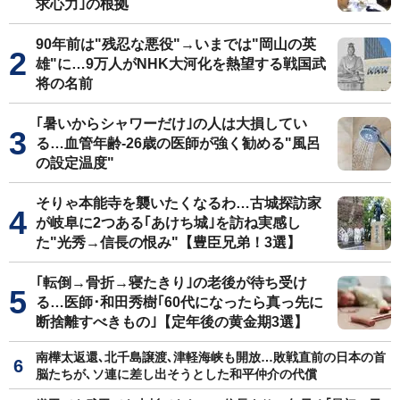
求心力｣の根拠
90年前は"残忍な悪役"→いまでは"岡山の英
雄"に…9万人がNHK大河化を熱望する戦国武
将の名前
｢暑いからシャワーだけ｣の人は大損してい
る…血管年齢-26歳の医師が強く勧める"風呂
の設定温度"
そりゃ本能寺を襲いたくなるわ…古城探訪家
が岐阜に2つある｢あけち城｣を訪ね実感し
た"光秀→信長の恨み"【豊臣兄弟！3選】
｢転倒→骨折→寝たきり｣の老後が待ち受け
る…医師･和田秀樹｢60代になったら真っ先に
断捨離すべきもの｣【定年後の黄金期3選】
南樺太返還､北千島譲渡､津軽海峡も開放…敗戦直前の日本の首
脳たちが､ソ連に差し出そうとした和平仲介の代償