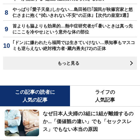
やっぱり｢愛子天皇｣しかない…島田裕巳｢国民が秋篠宮家と悠
仁さまに抱く"拭いきれない不安"の正体｣【次代の皇室3選】
首よりも脇よりも効果的…熱中症研究者が｢暑いときは真っ先
にここを冷やせ｣という意外な体の部位
｢ドン｣に嫌われたら福岡では生きていけない…県知事もマスコ
ミも逆らえない絶対権力者･藏内勇夫(72)の正体
もっと見る
この記事の読者に
ライフの
人気の記事
人気記事
なぜ日本人夫婦の3組に1組が離婚するの
か...「価値観の違い」でも「セックスレ
ス」でもない本当の原因