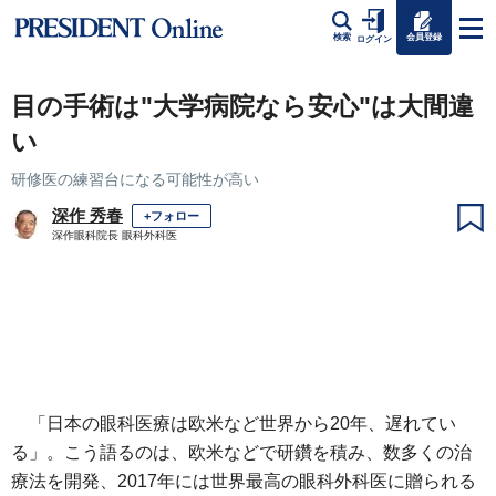
会員登録
検索
ログイン
目の手術は"大学病院なら安心"は大間違
い
研修医の練習台になる可能性が高い
深作 秀春
+フォロー
深作眼科院長 眼科外科医
「日本の眼科医療は欧米など世界から20年、遅れてい
る」。こう語るのは、欧米などで研鑽を積み、数多くの治
療法を開発、2017年には世界最高の眼科外科医に贈られる