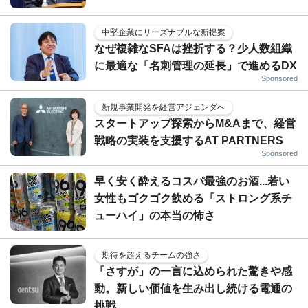
中堅企業にリーズナブルな新提案
なぜ複雑なSFAは挫折する？少人数組織
に最適な「名刺管理の延長」で進めるDX
Sponsored
新規事業開発を経営アジェンダへ
スタートアップ探索からM&Aまで、経営
戦略の実装を支援するAT PARTNERS
Sponsored
早く安く酔えるコスパ最強のお酒...若い
女性もゴクゴク飲める「ストロング系チ
ューハイ」の本当の怖さ
期待を超えるチームの強さ
「さすが」の一言に込められた驚きや感
動。新しい価値を生み出し続ける電通の
挑戦