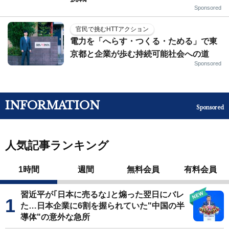
Sponsored
官民で挑むHTTアクション
電力を「へらす・つくる・ためる」で東
京都と企業が歩む持続可能社会への道
Sponsored
INFORMATION
Sponsored
人気記事ランキング
1時間
週間
無料会員
有料会員
習近平が｢日本に売るな｣と煽った翌日にバレ
た…日本企業に6割を握られていた"中国の半
導体"の意外な急所