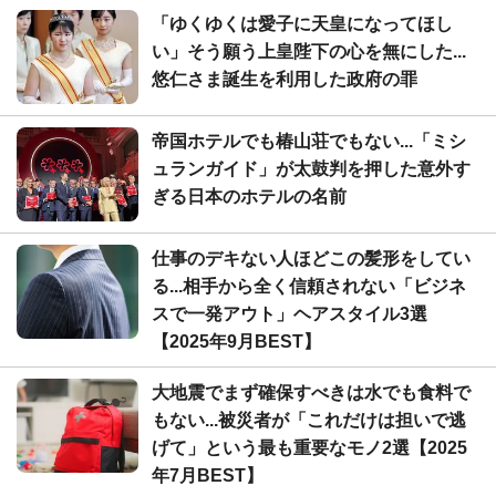
「ゆくゆくは愛子に天皇になってほし
い」そう願う上皇陛下の心を無にした...
悠仁さま誕生を利用した政府の罪
帝国ホテルでも椿山荘でもない...「ミシ
ュランガイド」が太鼓判を押した意外す
ぎる日本のホテルの名前
仕事のデキない人ほどこの髪形をしてい
る...相手から全く信頼されない「ビジネ
スで一発アウト」ヘアスタイル3選
【2025年9月BEST】
大地震でまず確保すべきは水でも食料で
もない...被災者が「これだけは担いで逃
げて」という最も重要なモノ2選【2025
年7月BEST】