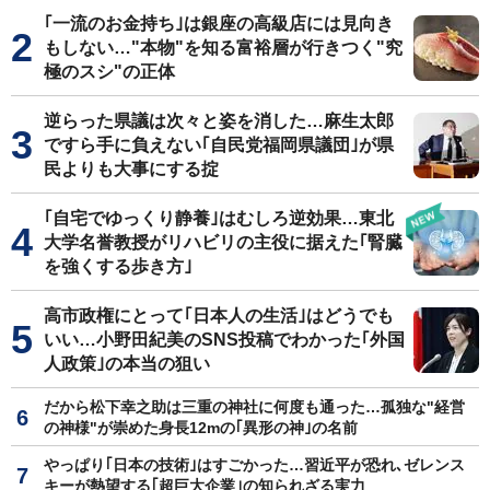
｢一流のお金持ち｣は銀座の高級店には見向き
もしない…"本物"を知る富裕層が行きつく"究
極のスシ"の正体
逆らった県議は次々と姿を消した…麻生太郎
ですら手に負えない｢自民党福岡県議団｣が県
民よりも大事にする掟
｢自宅でゆっくり静養｣はむしろ逆効果…東北
大学名誉教授がリハビリの主役に据えた｢腎臓
を強くする歩き方｣
高市政権にとって｢日本人の生活｣はどうでも
いい…小野田紀美のSNS投稿でわかった｢外国
人政策｣の本当の狙い
だから松下幸之助は三重の神社に何度も通った…孤独な"経営
の神様"が崇めた身長12mの｢異形の神｣の名前
やっぱり｢日本の技術｣はすごかった…習近平が恐れ､ゼレンス
キーが熱望する｢超巨大企業｣の知られざる実力