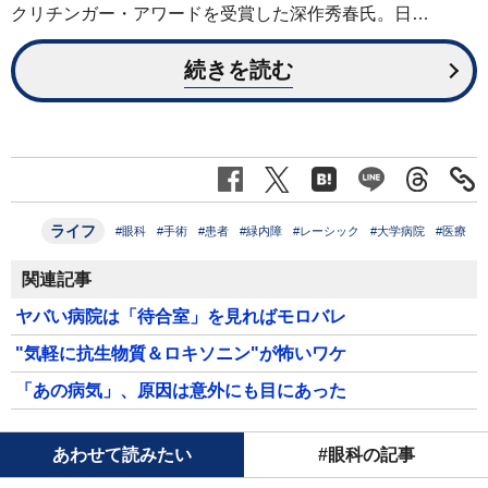
クリチンガー・アワードを受賞した深作秀春氏。日…
続きを読む
ライフ
#眼科
#手術
#患者
#緑内障
#レーシック
#大学病院
#医療
関連記事
ヤバい病院は「待合室」を見ればモロバレ
"気軽に抗生物質＆ロキソニン"が怖いワケ
「あの病気」、原因は意外にも目にあった
あわせて読みたい
#眼科の記事