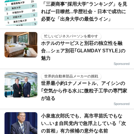
「三菱商事"採用大学"ランキング」を見
れば一目瞭然...学歴社会・日本で成功に
必要な「出身大学の最低ライン」
忙しいビジネスパーソンを癒やす
ホテルのサービスと別荘の独立性を融
合…シェア別荘｢GLAMDAY STYLE｣の
魅力
Sponsored
世界的自動車部品メーカーの挑戦
世界最小約1ナノメートル、アイシンの
｢空気から作る水｣に微粒子工学の専門家
が迫る
Sponsored
小泉進次郎氏でも、高市早苗氏でもな
い...いま自民党内で急浮上している「次
の首相」有力候補の意外な名前