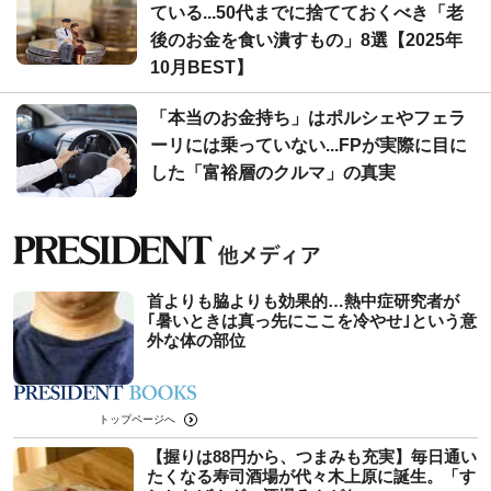
ている...50代までに捨てておくべき「老
後のお金を食い潰すもの」8選【2025年
10月BEST】
「本当のお金持ち」はポルシェやフェラ
ーリには乗っていない...FPが実際に目に
した「富裕層のクルマ」の真実
首よりも脇よりも効果的…熱中症研究者が
｢暑いときは真っ先にここを冷やせ｣という意
外な体の部位
トップページへ
【握りは88円から、つまみも充実】毎日通い
たくなる寿司酒場が代々木上原に誕生。「す