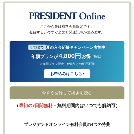
ここから先は有料会員限定です。
登録すると今すぐ全文と関連記事が読めます。
夏の入会応援キャンペーン実施中
8/31まで
4,800円
年額プランが
お得
（税込）
※年額プラン限定／他割引との併用不可
お申込みはこちら
今すぐ登録して続きを読む
（
最初の7日間無料
・無料期間内はいつでも解約可）
プレジデントオンライン有料会員の4つの特典