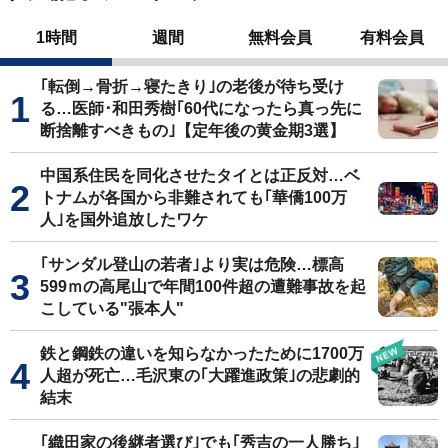
1時間
週間
無料会員
有料会員
｢転倒→骨折→寝たきり｣の老後が待ち受け
る…医師･和田秀樹｢60代になったら真っ先に
断捨離すべきもの｣【定年後の黄金期3選】
中国系住民を同化させたタイとは正反対…ベ
トナムが各国から非難されても｢華僑100万
人｣を国外追放したワケ
｢サンダル登山の若者｣より実は危険…標高
599ｍの高尾山で年間100件超の遭難事故を起
こしている"張本人"
鉄と鋼鉄の違いを知らなかったために1700万
人超が死亡…毛沢東の｢大躍進政策｣の悲劇的
結末
｢織田家の後継者選び｣でも｢秀吉の一人勝ち｣