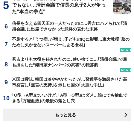
でもない…清洲会議で信長の息子2人が争っ
た"本当の争点"
信長を支える四天王の一人だったのに…秀吉にハメられて｢清
須会議｣に出席できなかった武将の哀れな末路
不足すると｢うつ病｣が増え､子どものIQに影響…東大教授｢脳の
ために欠かせないスーパーにある食材｣
秀吉よりも大役を任されたのに､使い捨てに…｢清須会議｣で最
も損をした"織田家ナンバー2の武将"の転落劇
米国は曖昧､韓国は冷ややかだったが…習近平を激怒させた高
市発言に｢無言の支持｣を示した国の｢大胆な手法｣
｢O型→A型｣はいいけど､｢A型→O型｣はダメ…誰にでも輸血で
きる｢万能血液｣の最後の落とし穴
もっと見る