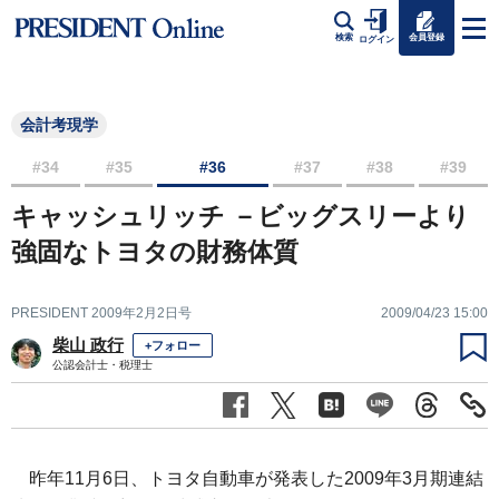
会員登録
検索
ログイン
会計考現学
#34
#35
#36
#37
#38
#39
キャッシュリッチ －ビッグスリーより
強固なトヨタの財務体質
PRESIDENT 2009年2月2日号
2009/04/23 15:00
柴山 政行
+フォロー
公認会計士・税理士
昨年11月6日、トヨタ自動車が発表した2009年3月期連結