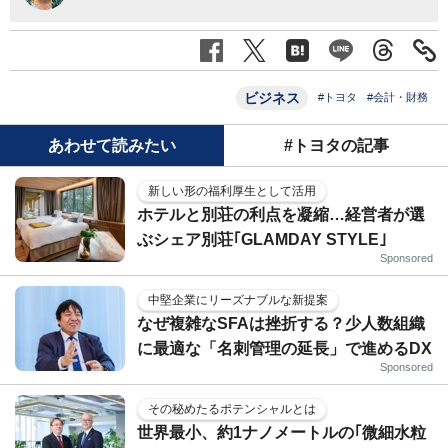
ビジネス
#トヨタ
#会計・財務
あわせて読みたい
#トヨタの記事
新しい形の福利厚生として活用
ホテルと別荘の利点を凝縮…経営者が選
ぶシェア別荘｢GLAMDAY STYLE｣
Sponsored
中堅企業にリーズナブルな新提案
なぜ複雑なSFAは挫折する？少人数組織
に最適な「名刺管理の延長」で進めるDX
Sponsored
その秘めたるポテンシャルとは
世界最小、約1ナノメートルの｢微細水粒