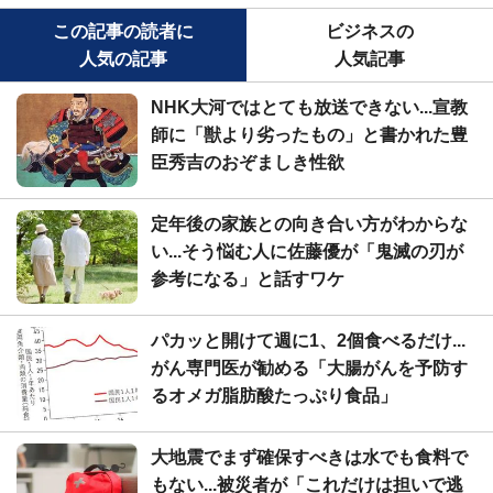
この記事の読者に
ビジネスの
人気の記事
人気記事
NHK大河ではとても放送できない...宣教
師に「獣より劣ったもの」と書かれた豊
臣秀吉のおぞましき性欲
定年後の家族との向き合い方がわからな
い...そう悩む人に佐藤優が「鬼滅の刃が
参考になる」と話すワケ
パカッと開けて週に1、2個食べるだけ...
がん専門医が勧める「大腸がんを予防す
るオメガ脂肪酸たっぷり食品」
大地震でまず確保すべきは水でも食料で
もない...被災者が「これだけは担いで逃