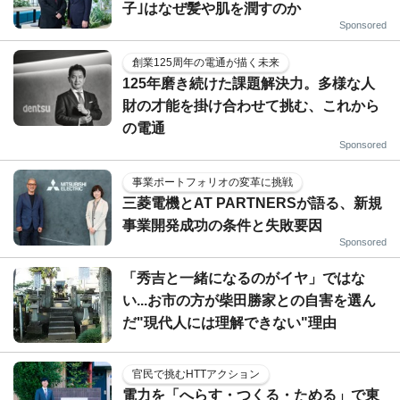
子｣はなぜ髪や肌を潤すのか
Sponsored
創業125周年の電通が描く未来
125年磨き続けた課題解決力。多様な人
財の才能を掛け合わせて挑む、これから
の電通
Sponsored
事業ポートフォリオの変革に挑戦
三菱電機とAT PARTNERSが語る、新規
事業開発成功の条件と失敗要因
Sponsored
「秀吉と一緒になるのがイヤ」ではな
い...お市の方が柴田勝家との自害を選ん
だ"現代人には理解できない"理由
官民で挑むHTTアクション
電力を「へらす・つくる・ためる」で東