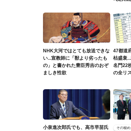
NHK大河ではとても放送できな
47都道
い...宣教師に「獣より劣ったも
枯盛衰.
の」と書かれた豊臣秀吉のおぞ
名門22
ましき性欲
の全リ
小泉進次郎氏でも、高市早苗氏
その秘め