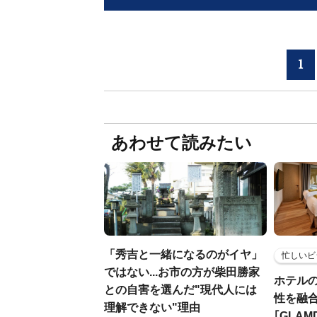
1
あわせて読みたい
「秀吉と一緒になるのがイヤ」
忙しいビ
ではない...お市の方が柴田勝家
ホテル
との自害を選んだ"現代人には
性を融
理解できない"理由
｢GLAM