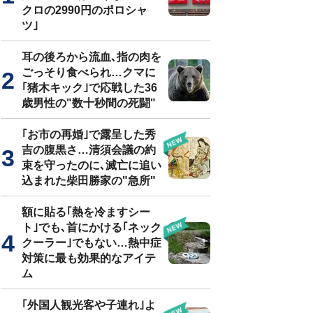
クロの2990円のポロシャ
ツ｣
耳の後ろから流血､指の肉を
ごっそり食べられ…クマに
｢猪木キック｣で応戦した36
歳男性の"数十秒間の死闘"
｢お市の再婚｣で露呈した秀
吉の腹黒さ…清須会議の約
束を守ったのに､滅亡に追い
込まれた柴田勝家の"急所"
額に貼る｢熱を冷ますシー
ト｣でも､首にかける｢ネック
クーラー｣でもない…熱中症
対策に最も効果的なアイテ
ム
｢外国人観光客や子連れ｣よ