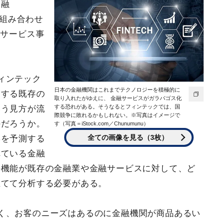
金融
）を組み合わせ
融サービス事
ィンテック
日本の金融機関はこれまでテクノロジーを積極的に
とする既存の
取り入れたがゆえに、 金融サービスがガラパゴス化
する恐れがある。そうなるとフィンテックでは、国
いう見方が流
際競争に敗れるかもしれない。※写真はイメージで
のだろうか。
す（写真＝iStock.com／Chunumunu）
全ての画像を見る（3枚）
響を予測する
れている金融
の機能が既存の金融業や金融サービスに対して、ど
立てて分析する必要がある。
く、お客のニーズはあるのに金融機関が商品あるい