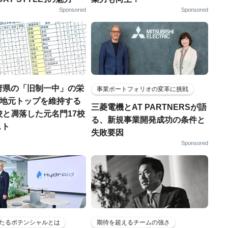
Sponsored
Sponsored
府県の「旧制一中」の栄
事業ポートフォリオの変革に挑戦
..地元トップを維持する
三菱電機とAT PARTNERSが語
校と凋落した元名門17校
る、新規事業開発成功の条件と
スト
失敗要因
Sponsored
たるポテンシャルとは
期待を超えるチームの強さ