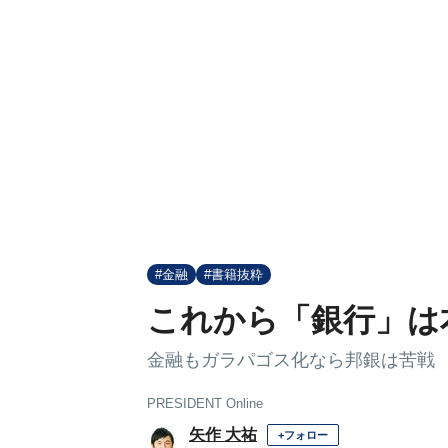
#金融
#書籍抜粋
これから「銀行」は
金融もガラパゴス化なら邦銀は苦戦
PRESIDENT Online
矢作 大祐
+フォロー