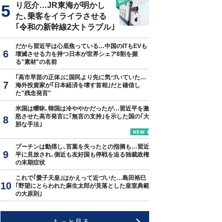
り厄介…JR東海が明かし
た､乗客をイライラさせる
｢令和の新幹線2大トラブル｣
だから習近平は心底焦っている…中国のITもEVも
壊滅させる力を持つ日本が世界シェア8割を握
る"素材"の名前
｢高市早苗の正体｣に国民より先に気づいていた…
海外投資家が｢日本経済を壊す首相｣だと確信し
た"残念発言"
米国は曖昧､韓国は冷ややかだったが…習近平を激
怒させた高市発言に｢無言の支持｣を示した国の｢大
胆な手法｣
プーチンは動揺し､言葉を失ったとの指摘も…習近
平に見放され､側近も友好国も停戦を迫る独裁政権
の末期症状
これで｢愛子天皇｣はかえって近づいた…島田裕巳
｢野望にとらわれた麻生太郎が見落とした皇室典範
の大原則｣
もっと見る