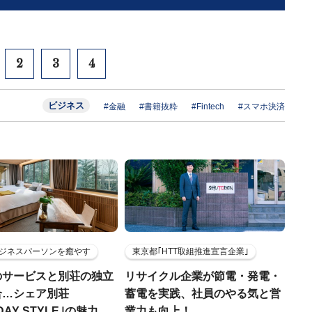
2
3
4
ビジネス
#金融
#書籍抜粋
#Fintech
#スマホ決済
ジネスパーソンを癒やす
東京都｢HTT取組推進宣言企業｣
のサービスと別荘の独立
リサイクル企業が節電・発電・
合…シェア別荘
蓄電を実践、社員のやる気と営
DAY STYLE｣の魅力
業力も向上！