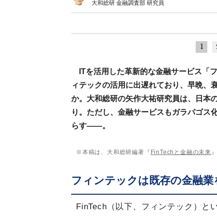
大和総研 金融調査部 研究員
1
ITを活用した革新的な金融サービス「
ィテックの活用に出遅れており、早晩、
か。大和総研の矢作大祐研究員は、日本
り。ただし、金融サービスもガラパゴス
らす――。
※本稿は、大和総研編著『
FinTechと金融の未来
フィンテックは既存の金融業
FinTech（以下、フィンテック）