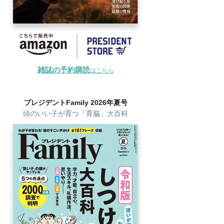
雑誌の予約購読
はこちら
プレジデントFamily 2026年夏号
頭のいい子が育つ「育脳」大百科