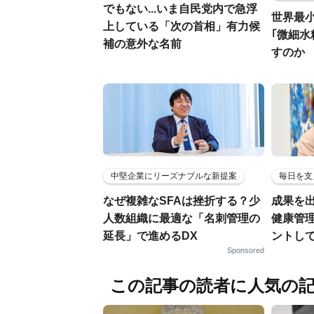
でもない...いま自民党内で急浮
世界最
上している「次の首相」有力候
｢微細水
補の意外な名前
すのか
中堅企業にリーズナブルな新提案
毎日を支
なぜ複雑なSFAは挫折する？少
成果を
人数組織に最適な「名刺管理の
健康管
延長」で進めるDX
ントし
Sponsored
この記事の読者に人気の