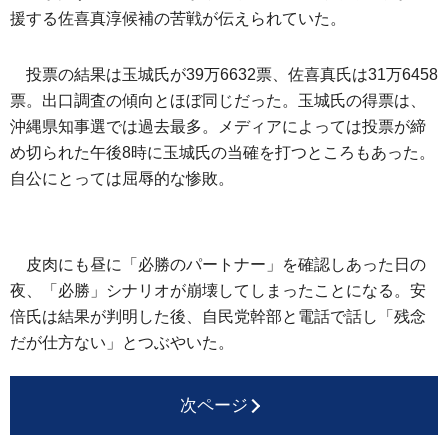
援する佐喜真淳候補の苦戦が伝えられていた。
投票の結果は玉城氏が39万6632票、佐喜真氏は31万6458
票。出口調査の傾向とほぼ同じだった。玉城氏の得票は、
沖縄県知事選では過去最多。メディアによっては投票が締
め切られた午後8時に玉城氏の当確を打つところもあった。
自公にとっては屈辱的な惨敗。
皮肉にも昼に「必勝のパートナー」を確認しあった日の
夜、「必勝」シナリオが崩壊してしまったことになる。安
倍氏は結果が判明した後、自民党幹部と電話で話し「残念
だが仕方ない」とつぶやいた。
次ページ