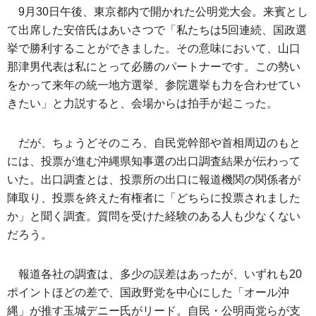
9月30日午後、東京都内で開かれた公明党大会。来賓とし
て出席した安倍氏はあいさつで「私たちは5回連続、国政選
挙で勝利することができました。その意味において、山口
那津男代表は私にとって必勝のパートナーです。この勢い
をかって来年の統一地方選挙、参院選挙も力を合わせてい
きたい」と力説すると、会場からは拍手が起こった。
だが、ちょうどそのころ、自民党幹部や首相周辺のもと
には、投票が進む沖縄県知事選の出口調査結果が伝わって
いた。出口調査とは、投票所の出口に報道機関の関係者が
陣取り、投票を終えた有権者に「どちらに投票されました
か」と聞く調査。質問を受けた経験のある人も少なくない
だろう。
報道各社の調査は、多少の誤差はあったが、いずれも20
ポイントほどの差で、国政野党を中心にした「オール沖
縄」が推す玉城デニー氏がリード。自民・公明両党らが支