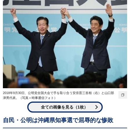
2018年9月30日、公明党全国大会で手を取り合う安倍晋三首相（右）と山口那
津男代表。（写真＝時事通信フォト）
全ての画像を見る（1枚）
自民・公明は沖縄県知事選で屈辱的な惨敗