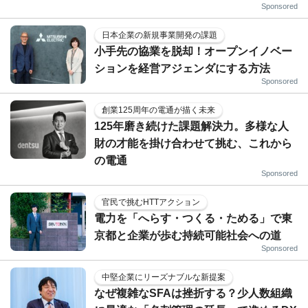
Sponsored
日本企業の新規事業開発の課題
小手先の協業を脱却！オープンイノベー
ションを経営アジェンダにする方法
Sponsored
創業125周年の電通が描く未来
125年磨き続けた課題解決力。多様な人
財の才能を掛け合わせて挑む、これから
の電通
Sponsored
官民で挑むHTTアクション
電力を「へらす・つくる・ためる」で東
京都と企業が歩む持続可能社会への道
Sponsored
中堅企業にリーズナブルな新提案
なぜ複雑なSFAは挫折する？少人数組織