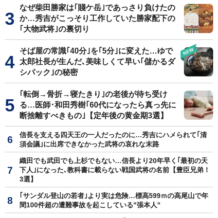
なぜ柴田勝家は｢賤ケ岳｣であっさり負けたの
か…秀吉がこっそり工作していた勝家配下の
｢大物武将｣の裏切り
そば屋の常識｢40分｣を｢5分｣に変えた…ゆで
太郎社長が生んだ､美味しくて早い｢儲かるダ
シパック｣の秘密
｢転倒→骨折→寝たきり｣の老後が待ち受け
る…医師･和田秀樹｢60代になったら真っ先に
断捨離すべきもの｣【定年後の黄金期3選】
信長を支える四天王の一人だったのに…秀吉にハメられて｢清
須会議｣に出席できなかった武将の哀れな末路
織田でも武田でも上杉でもない…信長より20年早く｢最初の天
下人｣になった､教科書に載らない戦国武将の名前【豊臣兄弟！
3選】
｢サンダル登山の若者｣より実は危険…標高599ｍの高尾山で年
間100件超の遭難事故を起こしている"張本人"