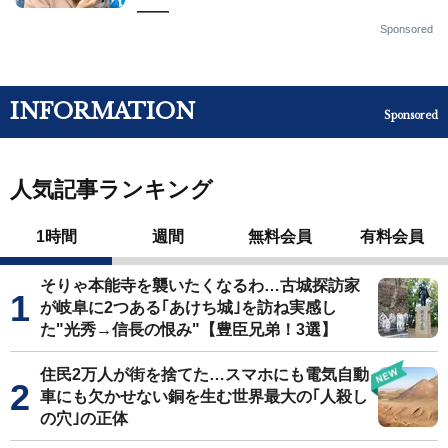
——
Sponsored
INFORMATION
Sponsored
人気記事ランキング
1時間
週間
無料会員
有料会員
そりゃ本能寺を襲いたくなるわ…古城探訪家
が岐阜に2つある｢あけち城｣を訪ね実感し
た"光秀→信長の恨み"【豊臣兄弟！3選】
住民2万人が街を捨てた…スマホにも電気自動
車にも欠かせない銅を生む世界最大の｢人殺し
の穴｣の正体