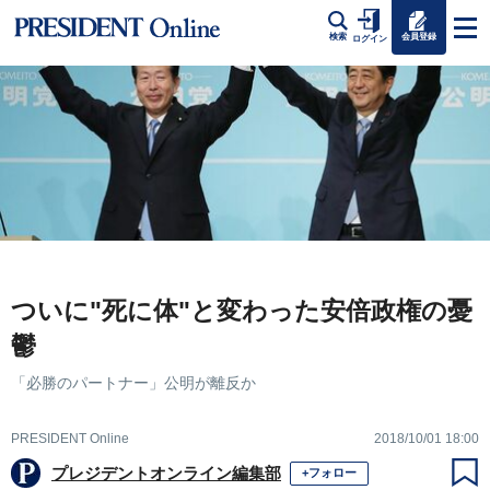
会員登録
検索
ログイン
ついに"死に体"と変わった安倍政権の憂
鬱
「必勝のパートナー」公明が離反か
PRESIDENT Online
2018/10/01 18:00
プレジデントオンライン編集部
+フォロー