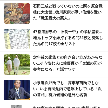
石田三成と戦っていないのに関ヶ原合戦
後に大出世...徳川家康が厚い信頼を置い
た「戦国最大の悪人」
47都道府県の「旧制一中」の栄枯盛衰...
地元トップを維持する名門22校と凋落し
た元名門17校の全リスト
定年後の家族との向き合い方がわからな
い...そう悩む人に佐藤優が「鬼滅の刃が
参考になる」と話すワケ
小泉進次郎氏でも、高市早苗氏でもな
い...いま自民党内で急浮上している「次
の首相」有力候補の意外な名前