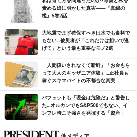
私は育て方を間違ったのか?毒親と私を
責める娘に明かした真実――『真綿の
檻』5巻2話
大地震でまず確保すべきは水でも食料で
もない...被災者が「これだけは担いで逃
げて」という最も重要なモノ2選
「人間扱いされなくて新鮮」「お金もら
って大人のキッザニア体験」...正社員も
稼ぐスキマバイトの不都合な真実
バフェットも「現金は危険だ」と警告し
た...オルカンでもS&P500でもない、イ
ンフレ時こそ強さを発揮する「資産」