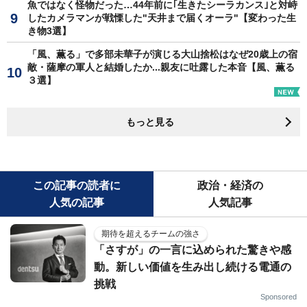
魚ではなく怪物だった…44年前に｢生きたシーラカンス｣と対峙
したカメラマンが戦慄した"天井まで届くオーラ"【変わった生
き物3選】
「風、薫る」で多部未華子が演じる大山捨松はなぜ20歳上の宿
敵・薩摩の軍人と結婚したか...親友に吐露した本音【風、薫る
３選】
もっと見る
この記事の読者に
政治・経済の
人気の記事
人気記事
期待を超えるチームの強さ
「さすが」の一言に込められた驚きや感
動。新しい価値を生み出し続ける電通の
挑戦
Sponsored