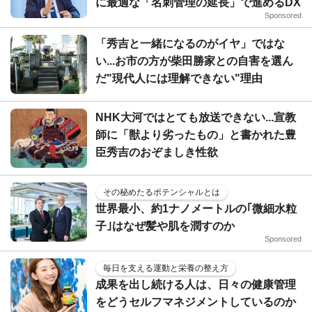
に最適な「名刺管理の延長」で進めるDX
Sponsored
「秀吉と一緒になるのがイヤ」ではな
い...お市の方が柴田勝家との自害を選ん
だ"現代人には理解できない"理由
NHK大河ではとても放送できない...宣教
師に「獣より劣ったもの」と書かれた豊
臣秀吉のおぞましき性欲
その秘めたるポテンシャルとは
世界最小、約1ナノメートルの｢微細水粒
子｣はなぜ髪や肌を潤すのか
Sponsored
毎日を支える運動と栄養の整え方
成果を出し続ける人は、日々の健康管理
をどうセルフマネジメントしているのか