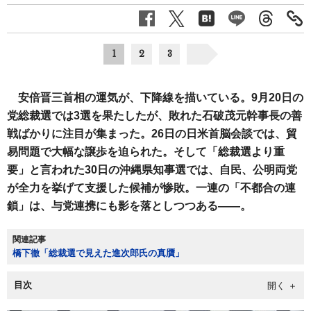
1
2
3
安倍晋三首相の運気が、下降線を描いている。9月20日の
党総裁選では3選を果たしたが、敗れた石破茂元幹事長の善
戦ばかりに注目が集まった。26日の日米首脳会談では、貿
易問題で大幅な譲歩を迫られた。そして「総裁選より重
要」と言われた30日の沖縄県知事選では、自民、公明両党
が全力を挙げて支援した候補が惨敗。一連の「不都合の連
鎖」は、与党連携にも影を落としつつある――。
関連記事
橋下徹「総裁選で見えた進次郎氏の真贋」
目次