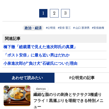
1
2
3
政治・経済
#公明党
#安倍 晋三
# 山口 那津男
#安倍政権
関連記事
橋下徹「総裁選で見えた進次郎氏の真贋」
「ポスト安倍」に最も近い男はだれか
小泉進次郎が"負け犬"石破氏についた理由
あわせて読みたい
#公明党の記事
dancyu
繊細な脂のりの刺身とサクサク3種盛り
フライ！黒瀬ぶりを堪能できる特別メニ
ュー