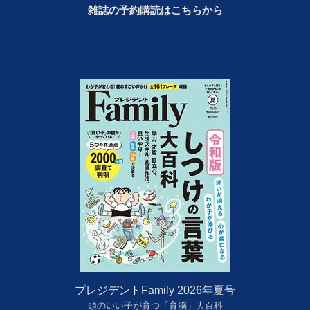
雑誌の予約購読はこちらから
プレジデントFamily 2026年夏号
頭のいい子が育つ「育脳」大百科