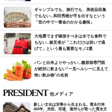
ギャンブルでも、旅行でも、美術品収集
でもない...和田秀樹が手を出すなという
「世の中で一番金のかかる趣味」
大地震でまず確保すべきは水でも食料で
もない...被災者が「これだけは担いで逃
げて」という最も重要なモノ2選
パンと白米よりやっかい...糖尿病専門医
が絶対に飲まない"一見ヘルシーに見えて
怖い飲み物"の名前
新しい文化は安寧から生まれる。寛永行幸
400年、光悦、宗達、遠州らが彩った寛永文