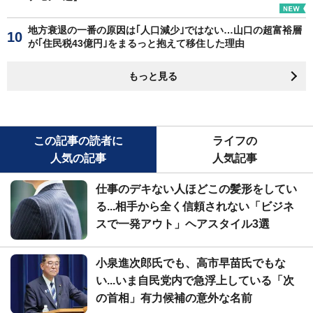
地方衰退の一番の原因は｢人口減少｣ではない…山口の超富裕層
が｢住民税43億円｣をまるっと抱えて移住した理由
もっと見る
この記事の読者に
ライフの
人気の記事
人気記事
仕事のデキない人ほどこの髪形をしてい
る...相手から全く信頼されない「ビジネ
スで一発アウト」ヘアスタイル3選
小泉進次郎氏でも、高市早苗氏でもな
い...いま自民党内で急浮上している「次
の首相」有力候補の意外な名前