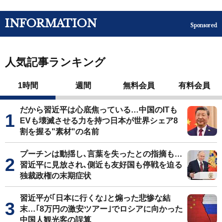
INFORMATION
Sponsored
人気記事ランキング
1時間
週間
無料会員
有料会員
だから習近平は心底焦っている…中国のITも
EVも壊滅させる力を持つ日本が世界シェア8
割を握る"素材"の名前
プーチンは動揺し､言葉を失ったとの指摘も…
習近平に見放され､側近も友好国も停戦を迫る
独裁政権の末期症状
習近平が｢日本に行くな｣と煽った悲惨な結
末…｢8万円の激安ツアー｣でロシアに向かった
中国人観光客の誤算