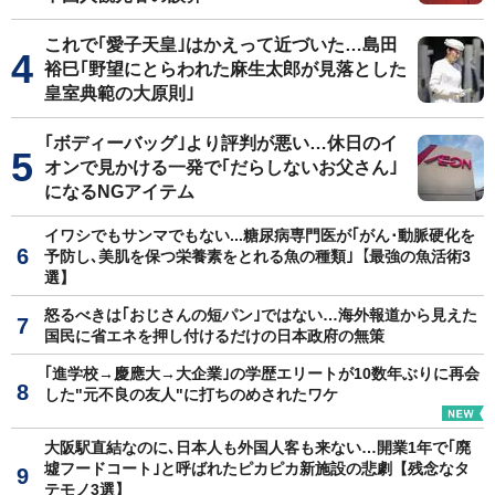
これで｢愛子天皇｣はかえって近づいた…島田
裕巳｢野望にとらわれた麻生太郎が見落とした
皇室典範の大原則｣
｢ボディーバッグ｣より評判が悪い…休日のイ
オンで見かける一発で｢だらしないお父さん｣
になるNGアイテム
イワシでもサンマでもない...糖尿病専門医が｢がん･動脈硬化を
予防し､美肌を保つ栄養素をとれる魚の種類｣【最強の魚活術3
選】
怒るべきは｢おじさんの短パン｣ではない…海外報道から見えた
国民に省エネを押し付けるだけの日本政府の無策
｢進学校→慶應大→大企業｣の学歴エリートが10数年ぶりに再会
した"元不良の友人"に打ちのめされたワケ
大阪駅直結なのに､日本人も外国人客も来ない…開業1年で｢廃
墟フードコート｣と呼ばれたピカピカ新施設の悲劇【残念なタ
テモノ3選】