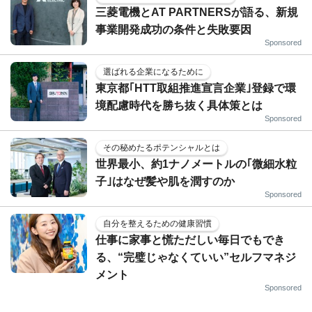
三菱電機とAT PARTNERSが語る、新規
事業開発成功の条件と失敗要因
Sponsored
選ばれる企業になるために
東京都｢HTT取組推進宣言企業｣登録で環
境配慮時代を勝ち抜く具体策とは
Sponsored
その秘めたるポテンシャルとは
世界最小、約1ナノメートルの｢微細水粒
子｣はなぜ髪や肌を潤すのか
Sponsored
自分を整えるための健康習慣
仕事に家事と慌ただしい毎日でもでき
る、“完璧じゃなくていい”セルフマネジ
メント
Sponsored