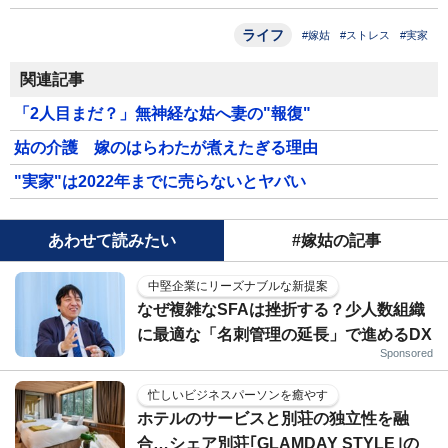
ライフ
#嫁姑
#ストレス
#実家
関連記事
「2人目まだ？」無神経な姑へ妻の"報復"
姑の介護 嫁のはらわたが煮えたぎる理由
"実家"は2022年までに売らないとヤバい
あわせて読みたい
#嫁姑の記事
中堅企業にリーズナブルな新提案
なぜ複雑なSFAは挫折する？少人数組織
に最適な「名刺管理の延長」で進めるDX
Sponsored
忙しいビジネスパーソンを癒やす
ホテルのサービスと別荘の独立性を融
合…シェア別荘｢GLAMDAY STYLE｣の