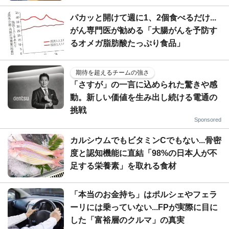
パカッと開けて週に1、2個食べるだけ...
がん専門医が勧める「大腸がんを予防す
るオメガ脂肪酸たっぷり食品」
期待を超えるチームの強さ
「さすが」の一言に込められた驚きや感
動。新しい価値を生み出し続ける電通の
挑戦
Sponsored
カルシウムでもビタミンCでもない...骨密
度と認知機能に直結「98%の日本人が不
足する栄養素」を取れる食材
「本当のお金持ち」はポルシェやフェラ
ーリには乗っていない...FPが実際に目に
した「富裕層のクルマ」の真実