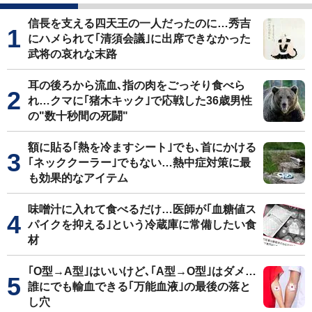
信長を支える四天王の一人だったのに…秀吉
にハメられて｢清須会議｣に出席できなかった
武将の哀れな末路
耳の後ろから流血､指の肉をごっそり食べら
れ…クマに｢猪木キック｣で応戦した36歳男性
の"数十秒間の死闘"
額に貼る｢熱を冷ますシート｣でも､首にかける
｢ネッククーラー｣でもない…熱中症対策に最
も効果的なアイテム
味噌汁に入れて食べるだけ…医師が｢血糖値ス
パイクを抑える｣という冷蔵庫に常備したい食
材
｢O型→A型｣はいいけど､｢A型→O型｣はダメ…
誰にでも輸血できる｢万能血液｣の最後の落と
し穴