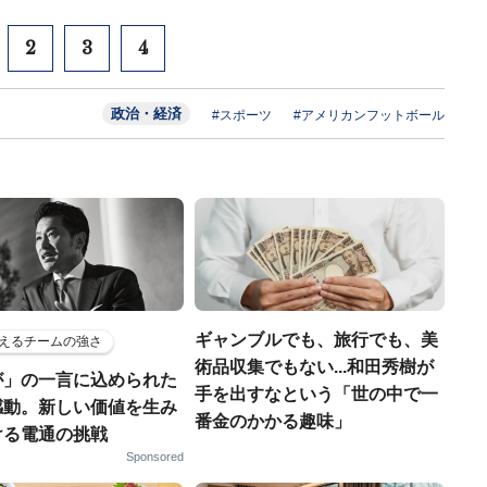
2
3
4
政治・経済
#スポーツ
#アメリカンフットボール
ギャンブルでも、旅行でも、美
えるチームの強さ
術品収集でもない...和田秀樹が
が」の一言に込められた
手を出すなという「世の中で一
感動。新しい価値を生み
番金のかかる趣味」
ける電通の挑戦
Sponsored