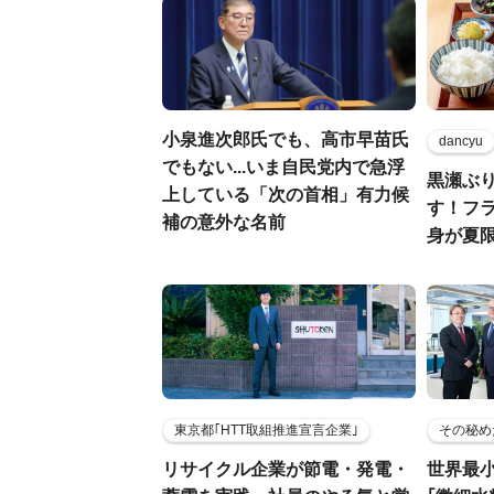
小泉進次郎氏でも、高市早苗氏
dancyu
でもない...いま自民党内で急浮
黒瀬ぶ
上している「次の首相」有力候
す！フ
補の意外な名前
身が夏
東京都｢HTT取組推進宣言企業｣
その秘め
リサイクル企業が節電・発電・
世界最