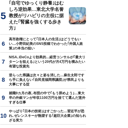
｢自宅でゆっくり静養｣はむ
しろ逆効果…東北大学名誉
教授がリハビリの主役に据
えた｢腎臓を強くする歩き
方｣
高市政権にとって｢日本人の生活｣はどうでもい
い…小野田紀美のSNS投稿でわかった｢外国人政
策｣の本当の狙い
NISA､iDeCoより効果的…経営コンサルが｢最大リ
ターンを狙える｣という20代が月4万円を積みたい
有望な投資先
逆らった県議は次々と姿を消した…麻生太郎です
ら手に負えない｢自民党福岡県議団｣が県民よりも
大事にする掟
就職9カ月の夜､布団の中で｢もう辞めよう｣…東大
卒の外銀マンが年収1100万円を捨てて選んだ意外
すぎる仕事
やっぱり｢日本の技術｣はすごかった…習近平が恐
れ､ゼレンスキーが熱望する｢超巨大企業｣の知られ
ざる実力