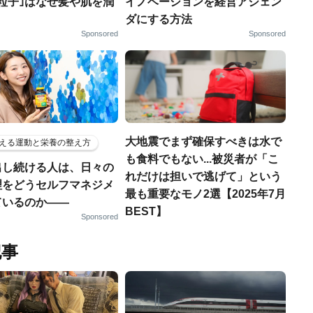
粒子｣はなぜ髪や肌を潤
イノベーションを経営アジェン
ダにする方法
Sponsored
Sponsored
大地震でまず確保すべきは水で
える運動と栄養の整え方
も食料でもない...被災者が「こ
出し続ける人は、日々の
れだけは担いで逃げて」という
理をどうセルフマネジメ
最も重要なモノ2選【2025年7月
ているのか——
BEST】
Sponsored
記事