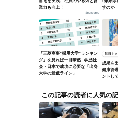
蓄電を実践、社員のやる気と営
｢微細水
業力も向上！
すのか
Sponsored
「三菱商事"採用大学"ランキン
毎日を支
グ」を見れば一目瞭然...学歴社
成果を
会・日本で成功に必要な「出身
健康管
大学の最低ライン」
ントし
この記事の読者に人気の