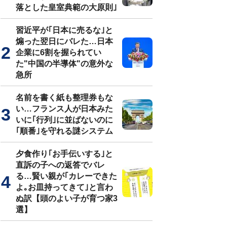
落とした皇室典範の大原則｣
習近平が｢日本に売るな｣と
煽った翌日にバレた…日本
企業に6割を握られてい
た"中国の半導体"の意外な
急所
名前を書く紙も整理券もな
い…フランス人が日本みた
いに｢行列｣に並ばないのに
｢順番｣を守れる謎システム
夕食作り｢お手伝いする｣と
直訴の子への返答でバレ
る…賢い親が｢カレーできた
よ｡お皿持ってきて｣と言わ
ぬ訳【頭のよい子が育つ家3
選】