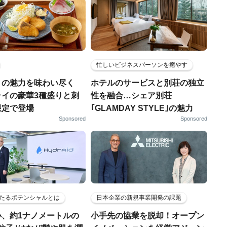
忙しいビジネスパーソンを癒やす
りの魅力を味わい尽く
ホテルのサービスと別荘の独立
ライの豪華3種盛りと刺
性を融合…シェア別荘
限定で登場
｢GLAMDAY STYLE｣の魅力
Sponsored
Sponsored
たるポテンシャルとは
日本企業の新規事業開発の課題
小、約1ナノメートルの
小手先の協業を脱却！オープン