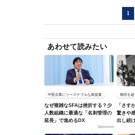
1
あわせて読みたい
中堅企業にリーズナブルな新提案
期待を超
なぜ複雑なSFAは挫折する？少
「さす
人数組織に最適な「名刺管理の
驚きや
延長」で進めるDX
出し続
Sponsored