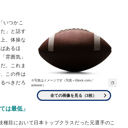
「いつかこ
いた」と話す
陸上、体操な
ればあるほ
」「雰囲気」
らだ。これま
で、この件は
※写真はイメージです（写真＝iStock.com／
えるべきだろ
artisteer）
全ての画像を見る（3枚）
ては最低」
技種目において日本トップクラスだった元選手のこ