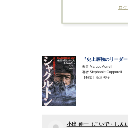
ログ
『史上最強のリーダー
著者
Margot Morrell
著者
Stephanie Capparell
［翻訳］高遠 裕子
小出 伸一（こいで・しん