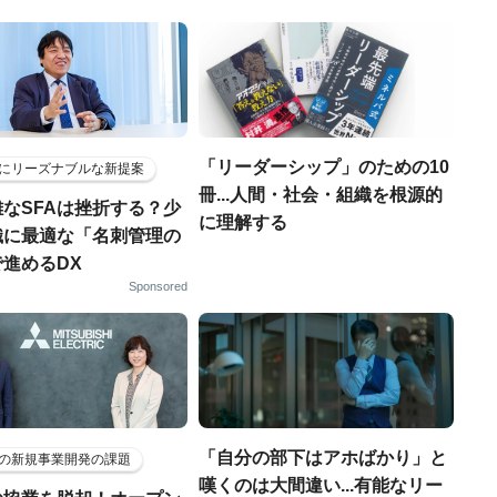
「リーダーシップ」のための10
にリーズナブルな新提案
冊...人間・社会・組織を根源的
なSFAは挫折する？少
に理解する
織に最適な「名刺管理の
進めるDX
Sponsored
「自分の部下はアホばかり」と
の新規事業開発の課題
嘆くのは大間違い...有能なリー