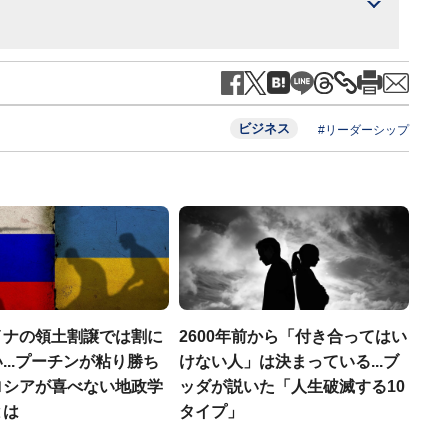
ビジネス
#リーダーシップ
イナの領土割譲では割に
2600年前から「付き合ってはい
...プーチンが粘り勝ち
けない人」は決まっている...ブ
ロシアが喜べない地政学
ッダが説いた「人生破滅する10
とは
タイプ」