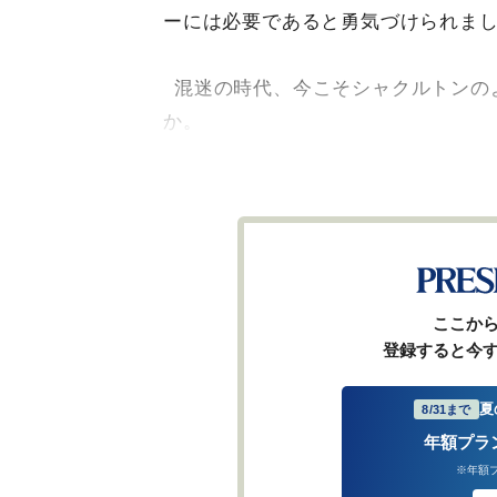
ーには必要であると勇気づけられま
混迷の時代、今こそシャクルトンの
か。
ここか
登録すると今
夏
8/31まで
年額プラ
※年額