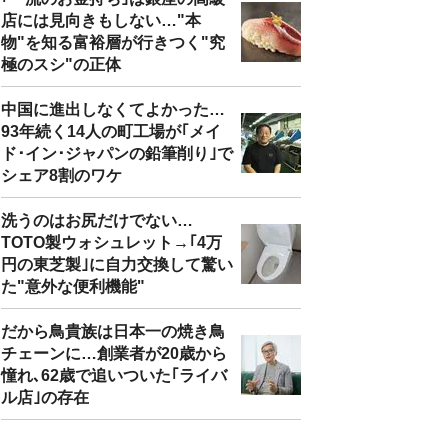
店には見向きもしない…"本
物"を知る富裕層が行きつく"究
極のスシ"の正体
中国に進出しなくてよかった…
93年続く14人の町工場が｢メイ
ド･イン･ジャパンの鉛筆削り｣で
シェア8割のワケ
洗うのはお尻だけでない…
TOTO製ウォシュレット→｢4万
円の東芝製｣に自力交換して驚い
た"意外な便利機能"
だから鳥貴族は日本一の焼き鳥
チェーンに…創業者が20歳から
憧れ､62歳で追いついた｢ライバ
ル店｣の存在