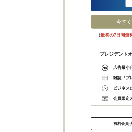
今すぐ
（
最初の7日間無
プレジデントオ
広告最小
雑誌『プ
ビジネス
会員限定
有料会員