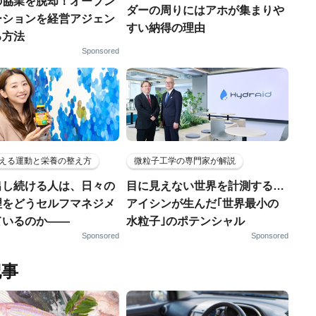
の協業を脱却！オープン
ダーの周りにはアホが集まりや
ーションを経営アジェン
すい納得の理由
る方法
Sponsored
える運動と栄養の整え方
微粒子工学の専門家が解説
出し続ける人は、日々の
目に見えない世界を計測する…
理をどうセルフマネジメ
アイシンが生んだ｢世界最小の
ているのか——
水粒子｣のポテンシャル
Sponsored
Sponsored
記事