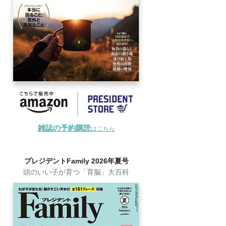
雑誌の予約購読
はこちら
プレジデントFamily 2026年夏号
頭のいい子が育つ「育脳」大百科