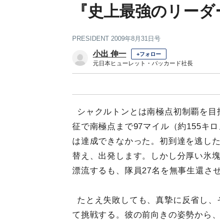
『史上最強のリーダ
PRESIDENT 2009年8月31日号
小出 伸一
+フォロー
元日本ヒューレット・パッカード社長
シャクルトンとは南極点初制覇を目
征で南極点まで97マイル（約155キ
は達成できなかった。初到達を逃し
替え、出発します。しかし分厚い氷塊
漂流するも、隊員27名を無事生還さ
たとえ失敗しても、真摯に反省し、
て挑戦する。彼の前向きの姿勢から