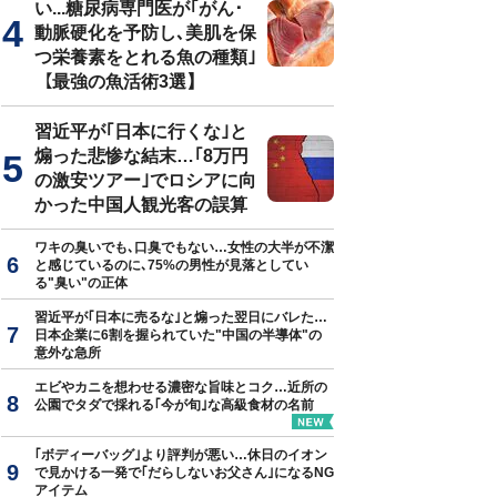
い...糖尿病専門医が｢がん･
動脈硬化を予防し､美肌を保
つ栄養素をとれる魚の種類｣
【最強の魚活術3選】
習近平が｢日本に行くな｣と
煽った悲惨な結末…｢8万円
の激安ツアー｣でロシアに向
かった中国人観光客の誤算
ワキの臭いでも､口臭でもない…女性の大半が不潔
と感じているのに､75%の男性が見落としてい
る"臭い"の正体
習近平が｢日本に売るな｣と煽った翌日にバレた…
日本企業に6割を握られていた"中国の半導体"の
意外な急所
エビやカニを想わせる濃密な旨味とコク…近所の
公園でタダで採れる｢今が旬｣な高級食材の名前
｢ボディーバッグ｣より評判が悪い…休日のイオン
で見かける一発で｢だらしないお父さん｣になるNG
アイテム