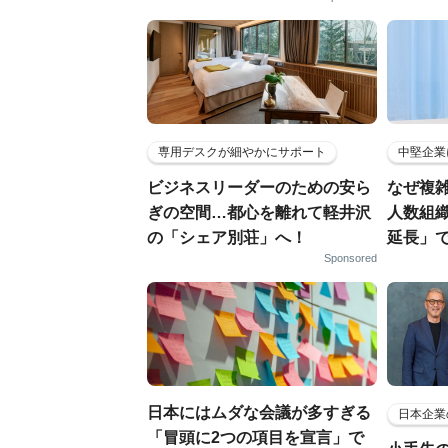
専用デスクが細やかにサポート
中堅企業
ビジネスリーダーのための安ら
なぜ複雑
ぎの空間…都心を離れて軽井沢
人数組
の「シェア別荘」へ！
延長」で
Sponsored
日本にはムダな会議が多すぎる
日本企業
「冒頭に2つの項目を宣言」で