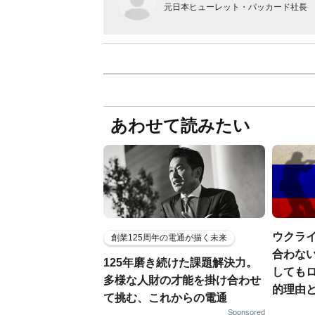
元日本ヒューレット・パッカード社長
あわせて読みたい
ウクラ
創業125周年の電通が描く未来
合わない
125年磨き続けた課題解決力。
しても
多様な人財の才能を掛け合わせ
的理由
て挑む、これからの電通
Sponsored