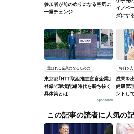
小手先
参加者が前のめりになる空気に
イノベ
一発チェンジ
ダにす
選ばれる企業になるために
毎日を支
東京都｢HTT取組推進宣言企業｣
成果を
登録で環境配慮時代を勝ち抜く
健康管
具体策とは
ントし
Sponsored
この記事の読者に人気の