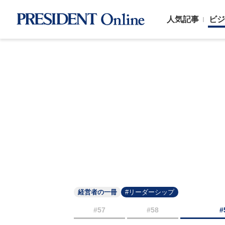
人気記事
ビジ
経営者の一冊
#リーダーシップ
#57
#58
#