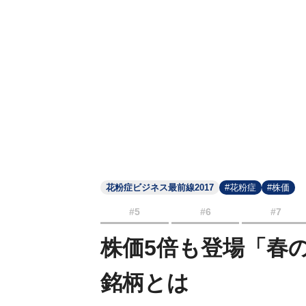
花粉症ビジネス最前線2017
#花粉症
#株価
#5
#6
#7
株価5倍も登場「春
銘柄とは