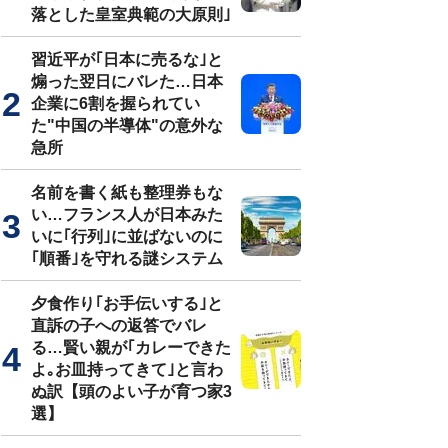
落とした皇室典範の大原則｣
習近平が｢日本に売るな｣と
煽った翌日にバレた…日本
企業に6割を握られてい
た"中国の半導体"の意外な
急所
名前を書く紙も整理券もな
い…フランス人が日本みた
いに｢行列｣に並ばないのに
｢順番｣を守れる謎システム
夕食作り｢お手伝いする｣と
直訴の子への返答でバレ
る…賢い親が｢カレーできた
よ｡お皿持ってきて｣と言わ
ぬ訳【頭のよい子が育つ家3
選】