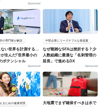
Sponsored
学の専門家が解説
中堅企業にリーズナブルな新提案
えない世界を計測する…
なぜ複雑なSFAは挫折する？少
ンが生んだ｢世界最小の
人数組織に最適な「名刺管理の
｣のポテンシャル
延長」で進めるDX
Sponsored
Sponsored
大地震でまず確保すべきは水で
えるための健康習慣