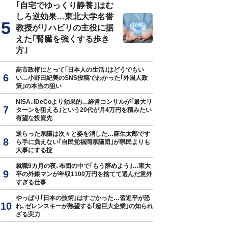
｢自宅でゆっくり静養｣はむ
しろ逆効果…東北大学名誉
教授がリハビリの主役に据
えた｢腎臓を強くする歩き
方｣
高市政権にとって｢日本人の生活｣はどうでもい
い…小野田紀美のSNS投稿でわかった｢外国人政
策｣の本当の狙い
NISA､iDeCoより効果的…経営コンサルが｢最大リ
ターンを狙える｣という20代が月4万円を積みたい
有望な投資先
逆らった県議は次々と姿を消した…麻生太郎です
ら手に負えない｢自民党福岡県議団｣が県民よりも
大事にする掟
就職9カ月の夜､布団の中で｢もう辞めよう｣…東大
卒の外銀マンが年収1100万円を捨てて選んだ意外
すぎる仕事
やっぱり｢日本の技術｣はすごかった…習近平が恐
れ､ゼレンスキーが熱望する｢超巨大企業｣の知られ
ざる実力