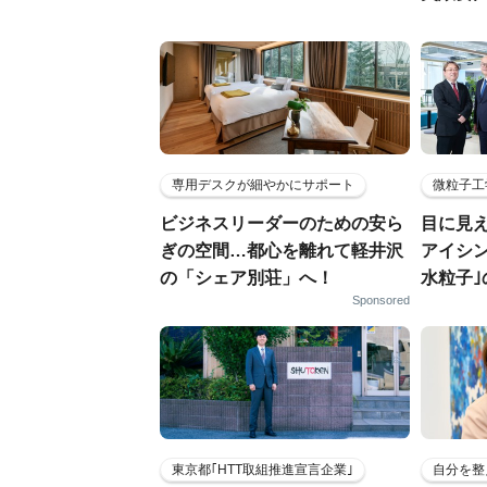
専用デスクが細やかにサポート
微粒子工
ビジネスリーダーのための安ら
目に見
ぎの空間…都心を離れて軽井沢
アイシ
の「シェア別荘」へ！
水粒子
Sponsored
東京都｢HTT取組推進宣言企業｣
自分を整