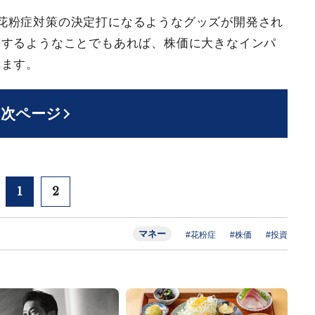
花粉症対策の決定打になるようなグッズが開発され
りするようなことでもあれば、株価に大きなインパ
れます。
次ページ
1
2
マネー
#花粉症
#株価
#投資