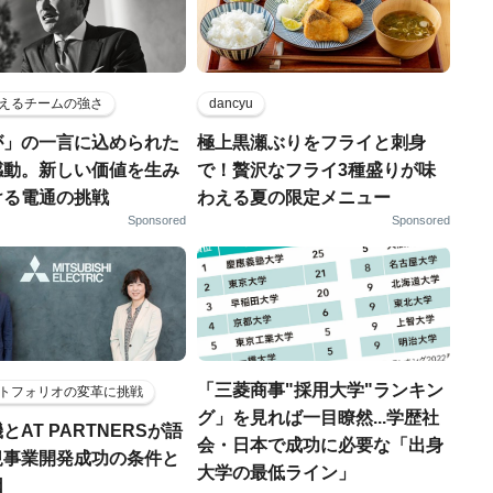
えるチームの強さ
dancyu
が」の一言に込められた
極上黒瀬ぶりをフライと刺身
感動。新しい価値を生み
で！贅沢なフライ3種盛りが味
ける電通の挑戦
わえる夏の限定メニュー
Sponsored
Sponsored
「三菱商事"採用大学"ランキン
トフォリオの変革に挑戦
グ」を見れば一目瞭然...学歴社
とAT PARTNERSが語
会・日本で成功に必要な「出身
規事業開発成功の条件と
大学の最低ライン」
因