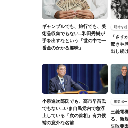
ギャンブルでも、旅行でも、美
期待を超
術品収集でもない...和田秀樹が
「さす
手を出すなという「世の中で一
驚きや
番金のかかる趣味」
出し続
小泉進次郎氏でも、高市早苗氏
事業ポー
でもない...いま自民党内で急浮
三菱電機
上している「次の首相」有力候
る、新
補の意外な名前
失敗要