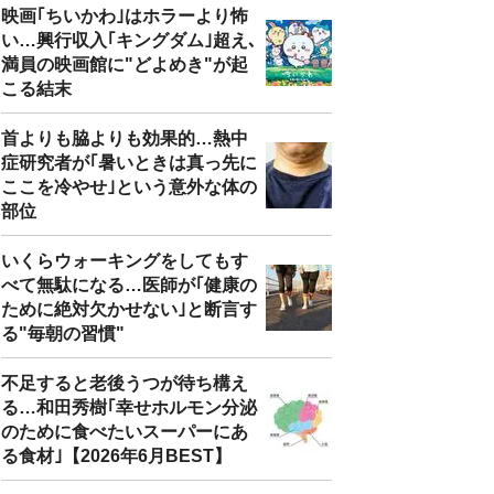
映画｢ちいかわ｣はホラーより怖
い…興行収入｢キングダム｣超え､
満員の映画館に"どよめき"が起
こる結末
首よりも脇よりも効果的…熱中
症研究者が｢暑いときは真っ先に
ここを冷やせ｣という意外な体の
部位
いくらウォーキングをしてもす
べて無駄になる…医師が｢健康の
ために絶対欠かせない｣と断言す
る"毎朝の習慣"
不足すると老後うつが待ち構え
る…和田秀樹｢幸せホルモン分泌
のために食べたいスーパーにあ
る食材｣【2026年6月BEST】