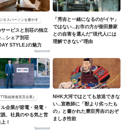
「秀吉と一緒になるのがイヤ」
ジネスパーソンを癒やす
ではない...お市の方が柴田勝家
のサービスと別荘の独立
との自害を選んだ"現代人には
合…シェア別荘
理解できない"理由
DAY STYLE｣の魅力
Sponsored
NHK大河ではとても放送できな
HTT取組推進宣言企業｣
い...宣教師に「獣より劣ったも
クル企業が節電・発電・
の」と書かれた豊臣秀吉のおぞ
実践、社員のやる気と営
ましき性欲
向上！
Sponsored