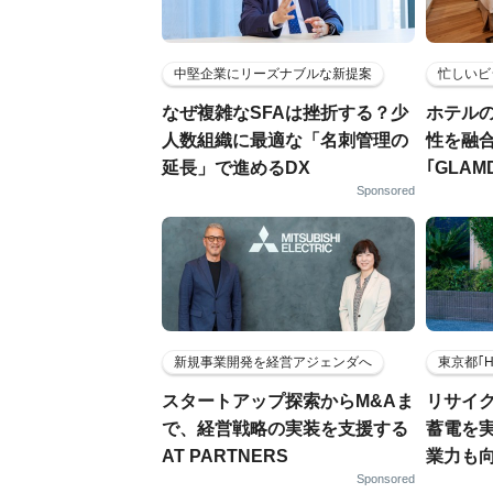
中堅企業にリーズナブルな新提案
忙しいビ
なぜ複雑なSFAは挫折する？少
ホテル
人数組織に最適な「名刺管理の
性を融
延長」で進めるDX
｢GLAM
Sponsored
新規事業開発を経営アジェンダへ
東京都｢
スタートアップ探索からM&Aま
リサイ
で、経営戦略の実装を支援する
蓄電を
AT PARTNERS
業力も
Sponsored