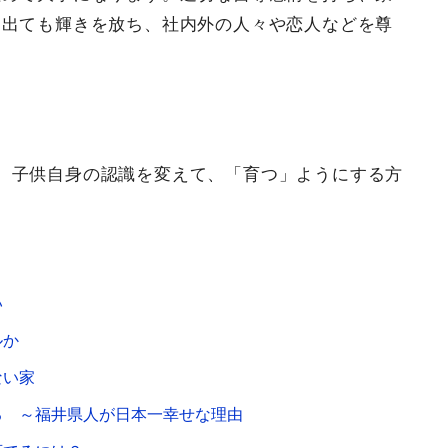
に出ても輝きを放ち、社内外の人々や恋人などを尊
、子供自身の認識を変えて、「育つ」ようにする方
い
ルか
ない家
る ～福井県人が日本一幸せな理由