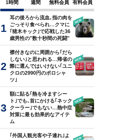
1時間
週間
無料会員
有料会員
耳の後ろから流血､指の肉を
ごっそり食べられ…クマに
｢猪木キック｣で応戦した36
歳男性の"数十秒間の死闘"
襟付きなのに周囲から｢だら
しない｣と思われる…帰省の
際に選んではいけない｢ユニ
クロの2990円のポロシャ
ツ｣
額に貼る｢熱を冷ますシー
ト｣でも､首にかける｢ネック
クーラー｣でもない…熱中症
対策に最も効果的なアイテ
ム
｢外国人観光客や子連れ｣よ