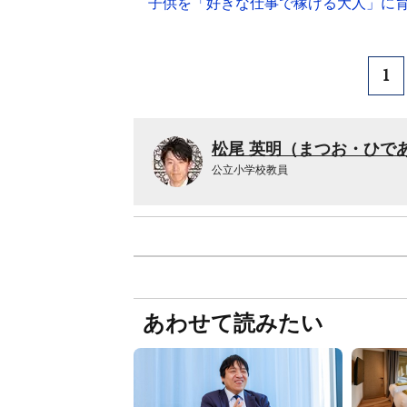
子供を「好きな仕事で稼げる大人」に
1
松尾 英明（まつお・ひで
公立小学校教員
あわせて読みたい