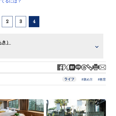
育てるには？
2
3
4
あき）
ライフ
#褒め方
#教育