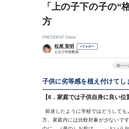
「上の子下の子の“
方
PRESIDENT Online
松尾 英明
+フォロー
公立小学校教員
前ペー
子供に劣等感を植え付けてし
【6．家庭では子供自身に良い位
前述したように学校ではどうしても
方、家庭内には比較対象が少ないです
のに、（弟の）お前は……」という