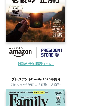
雑誌の予約購読
はこちら
プレジデントFamily 2026年夏号
頭のいい子が育つ「育脳」大百科