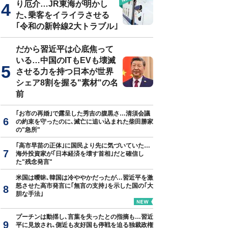
り厄介…JR東海が明かし
た､乗客をイライラさせる
｢令和の新幹線2大トラブル｣
だから習近平は心底焦って
いる…中国のITもEVも壊滅
させる力を持つ日本が世界
シェア8割を握る"素材"の名
前
｢お市の再婚｣で露呈した秀吉の腹黒さ…清須会議
の約束を守ったのに､滅亡に追い込まれた柴田勝家
の"急所"
｢高市早苗の正体｣に国民より先に気づいていた…
海外投資家が｢日本経済を壊す首相｣だと確信し
た"残念発言"
米国は曖昧､韓国は冷ややかだったが…習近平を激
怒させた高市発言に｢無言の支持｣を示した国の｢大
胆な手法｣
プーチンは動揺し､言葉を失ったとの指摘も…習近
平に見放され､側近も友好国も停戦を迫る独裁政権