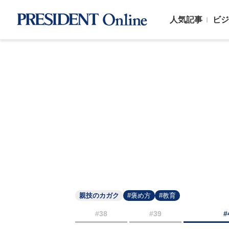
人気記事
ビジ
親技のカガク
#褒め方
#教育
#38
#39
#