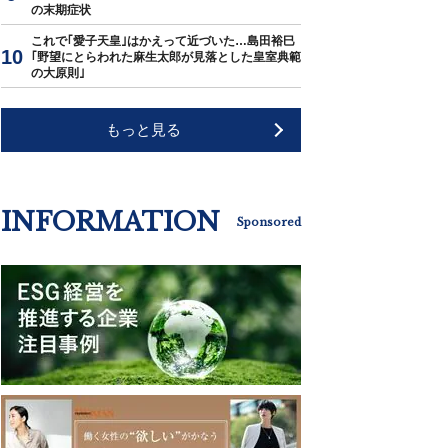
の末期症状
これで｢愛子天皇｣はかえって近づいた…島田裕巳
｢野望にとらわれた麻生太郎が見落とした皇室典範
の大原則｣
もっと見る
INFORMATION
Sponsored