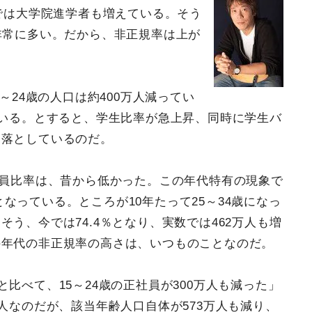
近では大学院進学者も増えている。そう
非常に多い。だから、非正規率は上が
5～24歳の人口は約400万人減ってい
ている。とすると、学生比率が急上昇、同時に学生バ
見落としているのだ。
社員比率は、昔から低かった。この年代特有の現象で
％となっている。ところが10年たって25～34歳になっ
う、今では74.4％となり、実数では462万人も増
の年代の非正規率の高さは、いつものことなのだ。
比べて、15～24歳の正社員が300万人も減った」
人なのだが、該当年齢人口自体が573万人も減り、