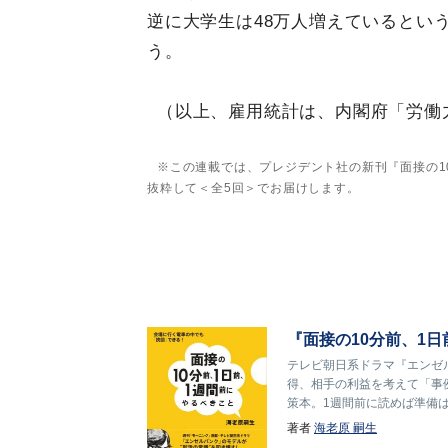
逆に大学生は48万人増えているとい
う。
（以上、雇用統計は、内閣府「労働
※この連載では、プレジデント社の新刊『面接の1
抜粋して＜全5回＞でお届けします。
『面接の10分前、1
テレビ朝日系ドラマ『エンゼル
得、相手の利益を考えて「事
策本。1週間前に読めば準備
著者
海老原 嗣生