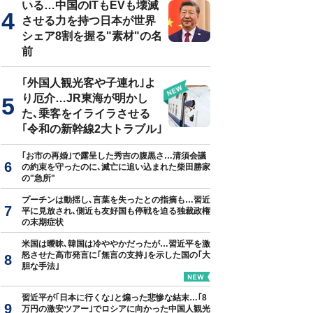
いる…中国のITもEVも壊滅
させる力を持つ日本が世界
シェア8割を握る"素材"の名
前
｢外国人観光客や子連れ｣よ
り厄介…JR東海が明かし
た､乗客をイライラさせる
｢令和の新幹線2大トラブル｣
｢お市の再婚｣で露呈した秀吉の腹黒さ…清須会議
の約束を守ったのに､滅亡に追い込まれた柴田勝家
の"急所"
プーチンは動揺し､言葉を失ったとの指摘も…習近
平に見放され､側近も友好国も停戦を迫る独裁政権
の末期症状
米国は曖昧､韓国は冷ややかだったが…習近平を激
怒させた高市発言に｢無言の支持｣を示した国の｢大
胆な手法｣
習近平が｢日本に行くな｣と煽った悲惨な結末…｢8
万円の激安ツアー｣でロシアに向かった中国人観光