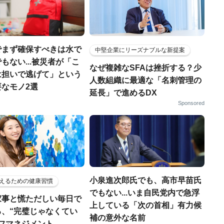
でまず確保すべきは水で
中堅企業にリーズナブルな新提案
もない...被災者が「こ
なぜ複雑なSFAは挫折する？少
は担いで逃げて」という
人数組織に最適な「名刺管理の
なモノ2選
延長」で進めるDX
Sponsored
小泉進次郎氏でも、高市早苗氏
えるための健康習慣
でもない...いま自民党内で急浮
家事と慌ただしい毎日で
上している「次の首相」有力候
る、“完璧じゃなくてい
補の意外な名前
ルフマネジメント