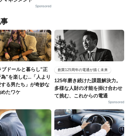
Sponsored
記事
ラブドールと暮らし"正
創業125周年の電通が描く未来
為"を楽しむ...「人より
125年磨き続けた課題解決力。
愛する男たち」が奇妙な
多様な人財の才能を掛け合わせ
始めたワケ
て挑む、これからの電通
Sponsored