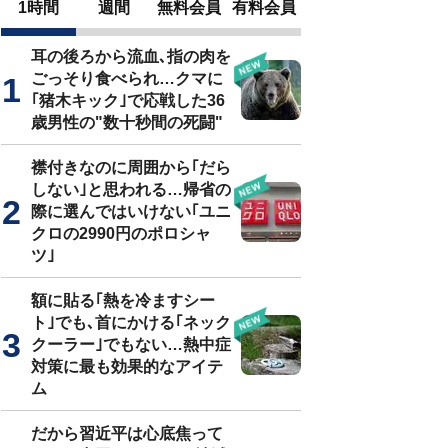
1時間
週間
無料会員
有料会員
耳の後ろから流血､指の肉を
ごっそり食べられ…クマに
｢猪木キック｣で応戦した36
歳男性の"数十秒間の死闘"
襟付きなのに周囲から｢だら
しない｣と思われる…帰省の
際に選んではいけない｢ユニ
クロの2990円のポロシャ
ツ｣
額に貼る｢熱を冷ますシー
ト｣でも､首にかける｢ネック
クーラー｣でもない…熱中症
対策に最も効果的なアイテ
ム
だから習近平は心底焦って