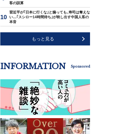
客の誤算
習近平が｢日本に行くな｣と煽っても､寿司は奪えな
い…｢スシロー14時間待ち｣が映し出す中国人客の
本音
もっと見る
INFORMATION
Sponsored