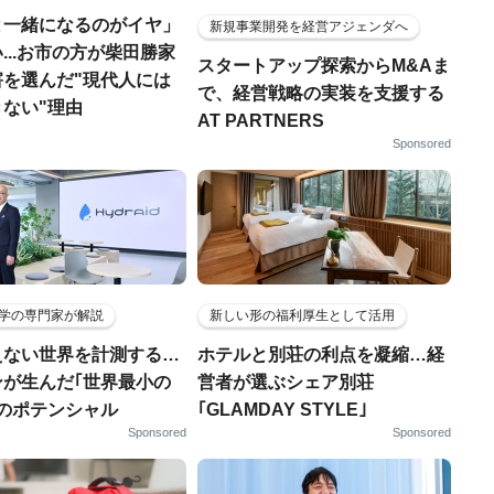
と一緒になるのがイヤ」
新規事業開発を経営アジェンダへ
...お市の方が柴田勝家
スタートアップ探索からM&Aま
害を選んだ"現代人には
で、経営戦略の実装を支援する
ない"理由
AT PARTNERS
Sponsored
学の専門家が解説
新しい形の福利厚生として活用
えない世界を計測する…
ホテルと別荘の利点を凝縮…経
ンが生んだ｢世界最小の
営者が選ぶシェア別荘
｣のポテンシャル
｢GLAMDAY STYLE｣
Sponsored
Sponsored