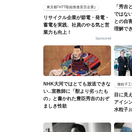
「秀吉
東京都｢HTT取組推進宣言企業｣
ではない
リサイクル企業が節電・発電・
との自
蓄電を実践、社員のやる気と営
理解でき
業力も向上！
Sponsored
NHK大河ではとても放送できな
微粒子工
い...宣教師に「獣より劣ったも
目に見
の」と書かれた豊臣秀吉のおぞ
アイシ
ましき性欲
水粒子