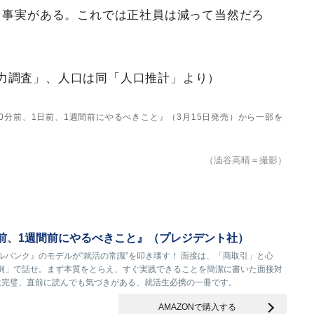
う事実がある。これでは正社員は減って当然だろ
力調査」、人口は同「人口推計」より）
0分前、1日前、1週間前にやるべきこと』（3月15日発売）から一部を
（澁谷高晴＝撮影）
日前、1週間前にやるべきこと』（プレジデント社）
バンク』のモデルが“就活の常識”を叩き壊す！ 面接は、「商取引」と心
例」で話せ。まず本質をとらえ、すぐ実践できることを簡潔に書いた面接対
は完璧、直前に読んでも気づきがある、就活生必携の一冊です。
AMAZONで購入する