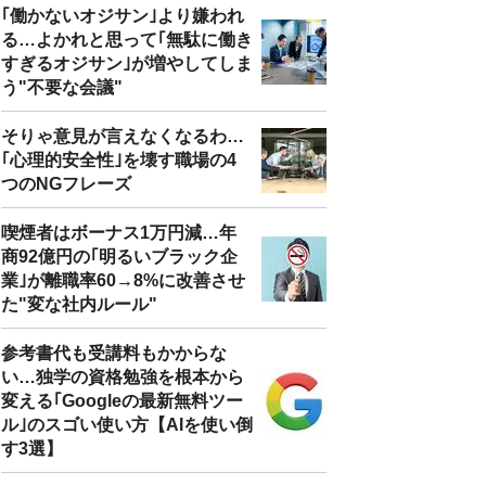
｢働かないオジサン｣より嫌われ
る…よかれと思って｢無駄に働き
すぎるオジサン｣が増やしてしま
う"不要な会議"
そりゃ意見が言えなくなるわ…
｢心理的安全性｣を壊す職場の4
つのNGフレーズ
喫煙者はボーナス1万円減…年
商92億円の｢明るいブラック企
業｣が離職率60→8%に改善させ
た"変な社内ルール"
参考書代も受講料もかからな
い…独学の資格勉強を根本から
変える｢Googleの最新無料ツー
ル｣のスゴい使い方【AIを使い倒
す3選】