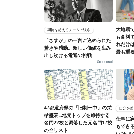
大地震
期待を超えるチームの強さ
も食料で
「さすが」の一言に込められた
れだけ
驚きや感動。新しい価値を生み
最も重要
出し続ける電通の挑戦
Sponsored
47都道府県の「旧制一中」の栄
自分を整
枯盛衰...地元トップを維持する
仕事に
名門22校と凋落した元名門17校
もでき
の全リスト
い”セ