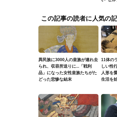
この記事の読者に人気の
異民族に3000人の皇族が連れ去
11体の
られ、収容所送りに...「戦利
しい性行
品」になった女性皇族たちがた
人形を
どった悲惨な結末
生活を