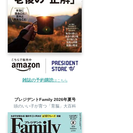
雑誌の予約購読
はこちら
プレジデントFamily 2026年夏号
頭のいい子が育つ「育脳」大百科