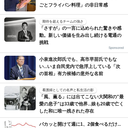
ごとフライパン料理」の非日常感
期待を超えるチームの強さ
「さすが」の一言に込められた驚きや感
動。新しい価値を生み出し続ける電通の
挑戦
Sponsored
小泉進次郎氏でも、高市早苗氏でもな
い...いま自民党内で急浮上している「次
の首相」有力候補の意外な名前
看護婦としての名声と私生活の影
「風、薫る」には出てこない大関和の"最
愛の息子"は33歳で他界...娘も20歳で亡く
した和に唯一残された存在
パカッと開けて週に1、2個食べるだけ...