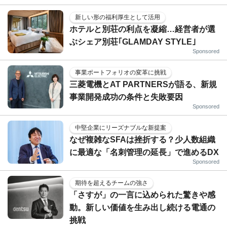
新しい形の福利厚生として活用
ホテルと別荘の利点を凝縮…経営者が選
ぶシェア別荘｢GLAMDAY STYLE｣
Sponsored
事業ポートフォリオの変革に挑戦
三菱電機とAT PARTNERSが語る、新規
事業開発成功の条件と失敗要因
Sponsored
中堅企業にリーズナブルな新提案
なぜ複雑なSFAは挫折する？少人数組織
に最適な「名刺管理の延長」で進めるDX
Sponsored
期待を超えるチームの強さ
「さすが」の一言に込められた驚きや感
動。新しい価値を生み出し続ける電通の
挑戦