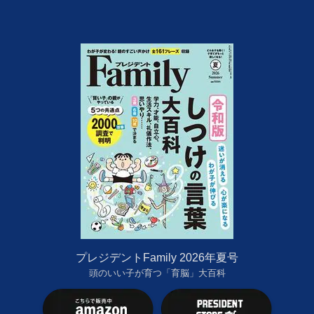
プレジデントFamily 2026年夏号
頭のいい子が育つ「育脳」大百科