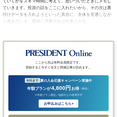
ていくかをスキマ時間に考えて、思いついたときにメモし
ていきます。投資の話をここに入れたいから、その次は裏
付けデータを入れようといった具合に、全体を見通しなが
ら進めていき、最後に清書すれば出来上がる。
ここから先は有料会員限定です。
登録すると今すぐ全文と関連記事が読めます。
夏の入会応援キャンペーン実施中
8/31まで
4,800円
年額プランが
お得
（税込）
※年額プラン限定／他割引との併用不可
お申込みはこちら