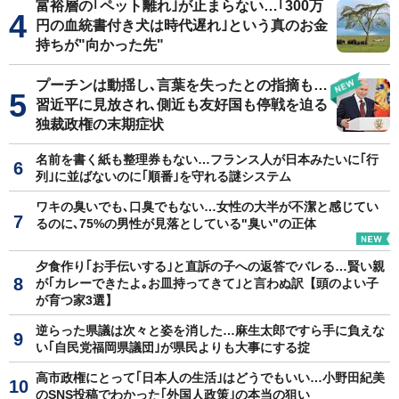
富裕層の｢ペット離れ｣が止まらない…｢300万
円の血統書付き犬は時代遅れ｣という真のお金
持ちが"向かった先"
プーチンは動揺し､言葉を失ったとの指摘も…
習近平に見放され､側近も友好国も停戦を迫る
独裁政権の末期症状
名前を書く紙も整理券もない…フランス人が日本みたいに｢行
列｣に並ばないのに｢順番｣を守れる謎システム
ワキの臭いでも､口臭でもない…女性の大半が不潔と感じてい
るのに､75%の男性が見落としている"臭い"の正体
夕食作り｢お手伝いする｣と直訴の子への返答でバレる…賢い親
が｢カレーできたよ｡お皿持ってきて｣と言わぬ訳【頭のよい子
が育つ家3選】
逆らった県議は次々と姿を消した…麻生太郎ですら手に負えな
い｢自民党福岡県議団｣が県民よりも大事にする掟
高市政権にとって｢日本人の生活｣はどうでもいい…小野田紀美
のSNS投稿でわかった｢外国人政策｣の本当の狙い