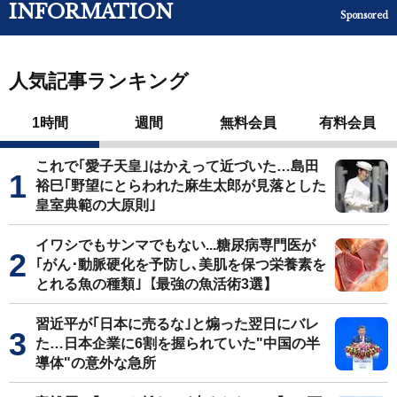
INFORMATION
Sponsored
人気記事ランキング
1時間
週間
無料会員
有料会員
これで｢愛子天皇｣はかえって近づいた…島田
裕巳｢野望にとらわれた麻生太郎が見落とした
皇室典範の大原則｣
イワシでもサンマでもない...糖尿病専門医が
｢がん･動脈硬化を予防し､美肌を保つ栄養素を
とれる魚の種類｣【最強の魚活術3選】
習近平が｢日本に売るな｣と煽った翌日にバレ
た…日本企業に6割を握られていた"中国の半
導体"の意外な急所