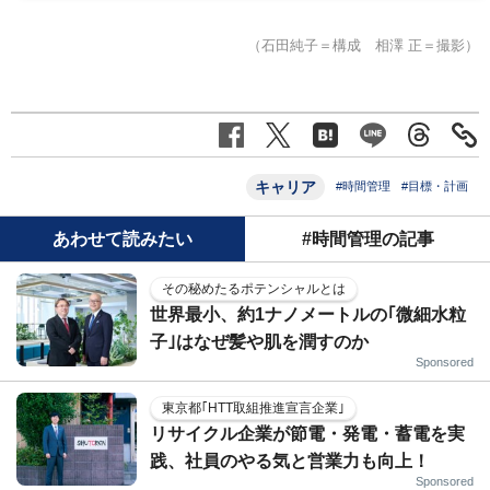
（石田純子＝構成 相澤 正＝撮影）
キャリア
#時間管理
#目標・計画
あわせて読みたい
#時間管理の記事
その秘めたるポテンシャルとは
世界最小、約1ナノメートルの｢微細水粒
子｣はなぜ髪や肌を潤すのか
Sponsored
東京都｢HTT取組推進宣言企業｣
リサイクル企業が節電・発電・蓄電を実
践、社員のやる気と営業力も向上！
Sponsored