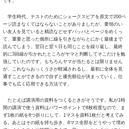
です。
学生時代、テストのためにシェークスピアを原文で200ペ
ージ読まなくてはならないことがありましたが、要領のい
い友人を見ていると精読などせずパッパとページをめくっ
て、重要と思った個所に線を引きながらとにかく最後まで
読んでしまう。翌日と翌々日も同じことを繰り返し、最終
的に3回線が引かれたところがヤマと判断してそこだけを勉
強していたのです。もちろんヤマが当たるとは限りません
が、これならおっくうさが軽減されるし、最初に全体を見
通すことができるので自ずと優先順位が決まっていく。仕
事でも広く応用できる方法です。
たとえば講演用の資料をつくるときがそうです。私が1時
間の講演で使う資料はパワーポイントで8枚程度なので、ま
ず1枚の紙を8つ折りにして、1マスを資料1枚だと考えてみ
る。あとはその紙を持ち歩き、8マス全部をどうやって埋め