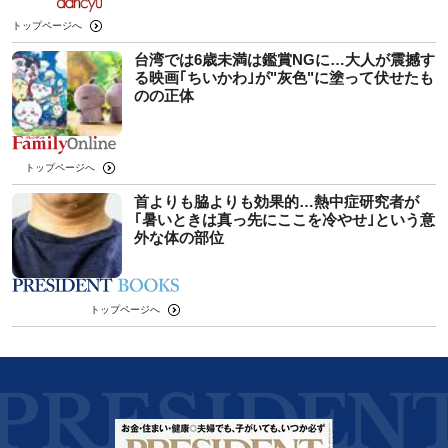
トップページへ
台湾では6歳未満は鑑賞NGに…大人が震撼す
る映画｢ちいかわ｣が"灰色"に塗って伏せたも
のの正体
トップページへ
首よりも脇よりも効果的…熱中症研究者が
｢暑いときは真っ先にここを冷やせ｣という意
外な体の部位
トップページへ