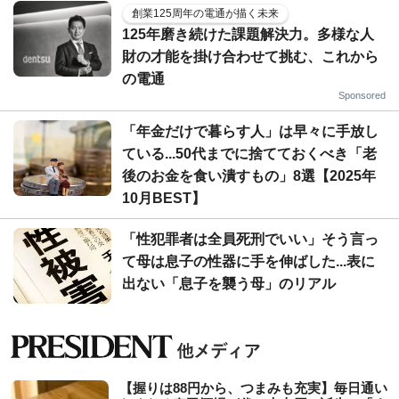
創業125周年の電通が描く未来
125年磨き続けた課題解決力。多様な人
財の才能を掛け合わせて挑む、これから
の電通
Sponsored
「年金だけで暮らす人」は早々に手放し
ている...50代までに捨てておくべき「老
後のお金を食い潰すもの」8選【2025年
10月BEST】
「性犯罪者は全員死刑でいい」そう言っ
て母は息子の性器に手を伸ばした...表に
出ない「息子を襲う母」のリアル
【握りは88円から、つまみも充実】毎日通い