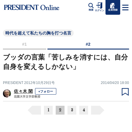
会員登録
検索
ログイン
時代を超えて私たちの胸を打つ名言
#1
#2
ブッダの言葉「苦しみを消すには、自分
自身を変えるしかない」
PRESIDENT 2012年10月29日号
2014/04/20 18:00
佐々木 閑
+フォロー
花園大学文学部教授
1
2
3
4