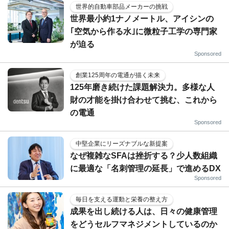
世界的自動車部品メーカーの挑戦
世界最小約1ナノメートル、アイシンの
｢空気から作る水｣に微粒子工学の専門家
が迫る
Sponsored
創業125周年の電通が描く未来
125年磨き続けた課題解決力。多様な人
財の才能を掛け合わせて挑む、これから
の電通
Sponsored
中堅企業にリーズナブルな新提案
なぜ複雑なSFAは挫折する？少人数組織
に最適な「名刺管理の延長」で進めるDX
Sponsored
毎日を支える運動と栄養の整え方
成果を出し続ける人は、日々の健康管理
をどうセルフマネジメントしているのか