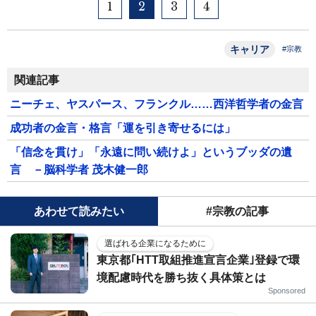
1
2
3
4
キャリア
#宗教
関連記事
ニーチェ、ヤスパース、フランクル……西洋哲学者の金言
成功者の金言・格言「運を引き寄せるには」
「信念を貫け」「永遠に問い続けよ」というブッダの遺
言 －脳科学者 茂木健一郎
あわせて読みたい
#宗教の記事
選ばれる企業になるために
東京都｢HTT取組推進宣言企業｣登録で環
境配慮時代を勝ち抜く具体策とは
Sponsored