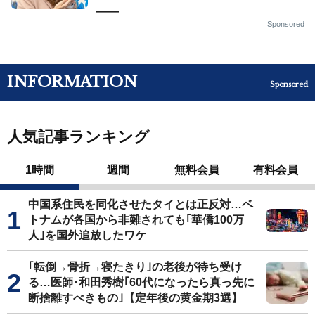
——
Sponsored
INFORMATION
Sponsored
人気記事ランキング
1時間
週間
無料会員
有料会員
中国系住民を同化させたタイとは正反対…ベ
トナムが各国から非難されても｢華僑100万
人｣を国外追放したワケ
｢転倒→骨折→寝たきり｣の老後が待ち受け
る…医師･和田秀樹｢60代になったら真っ先に
断捨離すべきもの｣【定年後の黄金期3選】