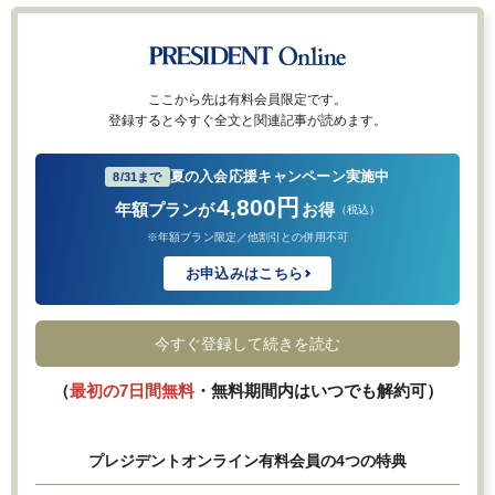
ここから先は有料会員限定です。
登録すると今すぐ全文と関連記事が読めます。
夏の入会応援キャンペーン実施中
8/31まで
4,800円
年額プランが
お得
（税込）
※年額プラン限定／他割引との併用不可
お申込みはこちら
今すぐ登録して続きを読む
（
最初の7日間無料
・無料期間内はいつでも解約可）
プレジデントオンライン有料会員の4つの特典