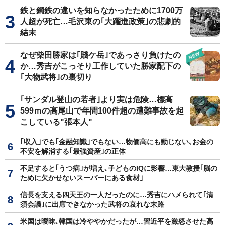
鉄と鋼鉄の違いを知らなかったために1700万
人超が死亡…毛沢東の｢大躍進政策｣の悲劇的
結末
なぜ柴田勝家は｢賤ケ岳｣であっさり負けたの
か…秀吉がこっそり工作していた勝家配下の
｢大物武将｣の裏切り
｢サンダル登山の若者｣より実は危険…標高
599ｍの高尾山で年間100件超の遭難事故を起
こしている"張本人"
｢収入｣でも｢金融知識｣でもない…物価高にも動じない､お金の
不安を解消する｢最強資産｣の正体
不足すると｢うつ病｣が増え､子どものIQに影響…東大教授｢脳の
ために欠かせないスーパーにある食材｣
信長を支える四天王の一人だったのに…秀吉にハメられて｢清
須会議｣に出席できなかった武将の哀れな末路
米国は曖昧､韓国は冷ややかだったが…習近平を激怒させた高