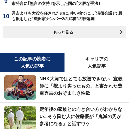
市発言に｢無言の支持｣を示した国の｢大胆な手法｣
秀吉よりも大役を任されたのに､使い捨てに…｢清須会議｣で最
も損をした"織田家ナンバー2の武将"の転落劇
もっと見る
この記事の読者に
キャリアの
人気の記事
人気記事
NHK大河ではとても放送できない...宣教
師に「獣より劣ったもの」と書かれた豊
臣秀吉のおぞましき性欲
定年後の家族との向き合い方がわからな
い...そう悩む人に佐藤優が「鬼滅の刃が
参考になる」と話すワケ