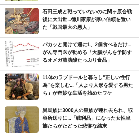
石田三成と戦っていないのに関ヶ原合戦
後に大出世...徳川家康が厚い信頼を置い
た「戦国最大の悪人」
パカッと開けて週に1、2個食べるだけ...
がん専門医が勧める「大腸がんを予防す
るオメガ脂肪酸たっぷり食品」
11体のラブドールと暮らし"正しい性行
為"を楽しむ...「人より人形を愛する男た
ち」が奇妙な生活を始めたワケ
異民族に3000人の皇族が連れ去られ、収
容所送りに...「戦利品」になった女性皇
族たちがたどった悲惨な結末