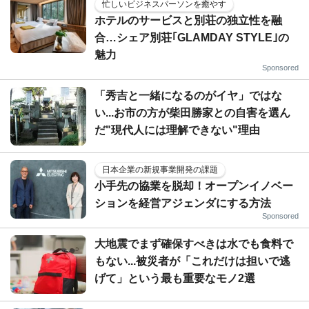
忙しいビジネスパーソンを癒やす
ホテルのサービスと別荘の独立性を融
合…シェア別荘｢GLAMDAY STYLE｣の
魅力
Sponsored
「秀吉と一緒になるのがイヤ」ではな
い...お市の方が柴田勝家との自害を選ん
だ"現代人には理解できない"理由
日本企業の新規事業開発の課題
小手先の協業を脱却！オープンイノベー
ションを経営アジェンダにする方法
Sponsored
大地震でまず確保すべきは水でも食料で
もない...被災者が「これだけは担いで逃
げて」という最も重要なモノ2選