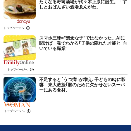
たくなる寿司酒場が代々木上原に誕生。「す
しとおばんざい酒場ゑんがわ」
トップページへ
スマホ三昧="残念な子"ではなかった…AIに
聞けば一発でわかる｢子供の隠れた才能と"向
いている職業"｣
トップページへ
不足すると｢うつ病｣が増え､子どものIQに影
響…東大教授｢脳のために欠かせないスーパ
ーにある食材｣
トップページへ