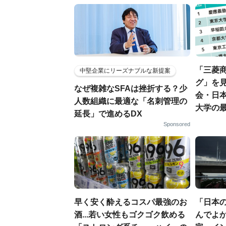
「三菱商
中堅企業にリーズナブルな新提案
グ」を見
なぜ複雑なSFAは挫折する？少
会・日
人数組織に最適な「名刺管理の
大学の
延長」で進めるDX
Sponsored
早く安く酔えるコスパ最強のお
「日本
酒...若い女性もゴクゴク飲める
んでよか