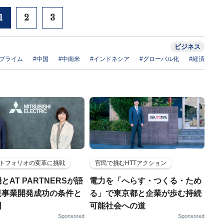
1
2
3
ビジネス
ブプライム
#中国
#中南米
#インドネシア
#グローバル化
#経済
トフォリオの変革に挑戦
官民で挑むHTTアクション
とAT PARTNERSが語
電力を「へらす・つくる・ため
規事業開発成功の条件と
る」で東京都と企業が歩む持続
因
可能社会への道
Sponsored
Sponsored