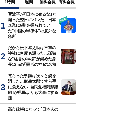
1時間
週間
無料会員
有料会員
習近平が｢日本に売るな｣と
煽った翌日にバレた…日本
企業に6割を握られてい
た"中国の半導体"の意外な
急所
だから松下幸之助は三重の
神社に何度も通った…孤独
な"経営の神様"が崇めた身
長12mの｢異形の神｣の名前
逆らった県議は次々と姿を
消した…麻生太郎ですら手
に負えない｢自民党福岡県議
団｣が県民よりも大事にする
掟
高市政権にとって｢日本人の