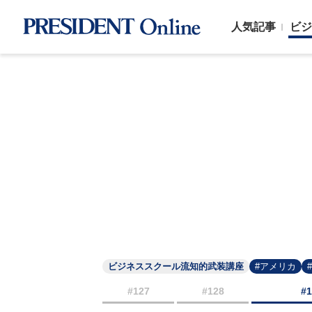
人気記事
ビジ
ビジネススクール流知的武装講座
#アメリカ
#127
#128
#