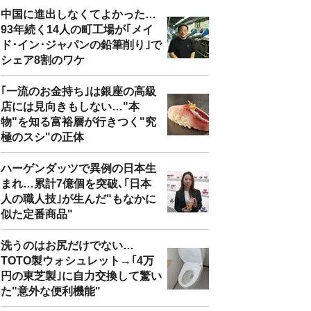
中国に進出しなくてよかった…
93年続く14人の町工場が｢メイ
ド･イン･ジャパンの鉛筆削り｣で
シェア8割のワケ
｢一流のお金持ち｣は銀座の高級
店には見向きもしない…"本
物"を知る富裕層が行きつく"究
極のスシ"の正体
ハーゲンダッツで異例の日本生
まれ…累計7億個を突破､｢日本
人の職人技｣が生んだ"もなかに
似た定番商品"
洗うのはお尻だけでない…
TOTO製ウォシュレット→｢4万
円の東芝製｣に自力交換して驚い
た"意外な便利機能"