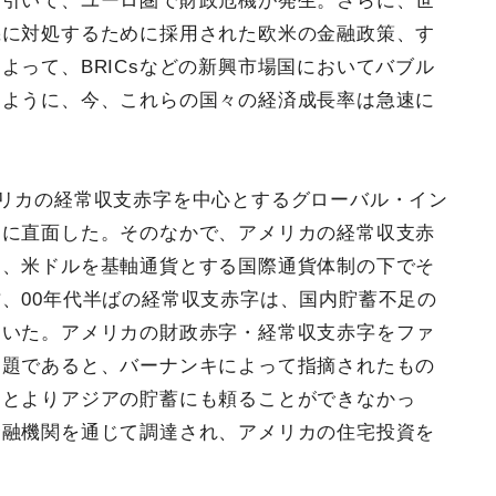
を引いて、ユーロ圏で財政危機が発生。さらに、世
機に対処するために採用された欧米の金融政策、す
よって、BRICsなどの新興市場国においてバブル
るように、今、これらの国々の経済成長率は急速に
メリカの経常収支赤字を中心とするグローバル・イン
）に直面した。そのなかで、アメリカの経常収支赤
も、米ドルを基軸通貨とする国際通貨体制の下でそ
、00年代半ばの経常収支赤字は、国内貯蓄不足の
ていた。アメリカの財政赤字・経常収支赤字をファ
問題であると、バーナンキによって指摘されたもの
もとよりアジアの貯蓄にも頼ることができなかっ
金融機関を通じて調達され、アメリカの住宅投資を