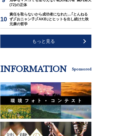
知事もマスコミも逆らえない絶対権力者･藏内勇夫
(72)の正体
責任を取らないから成功者になれた…｢とんねる
ず｣｢おニャン子｣｢AKB｣とヒットを出し続けた秋
元康の哲学
もっと見る
INFORMATION
Sponsored