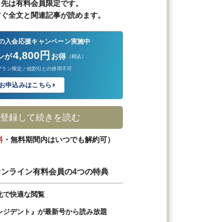
ら先は有料会員限定です。
すぐ全文と関連記事が読めます。
の入会応援キャンペーン実施中
4,800円
ンが
お得
（税込）
プラン限定／他割引との併用不可
お申込みはこちら
登録して続きを読む
料
・無料期間内はいつでも解約可）
ンライン有料会員の4つの特典
化で快適な閲覧
レジデント』が最新号から読み放題