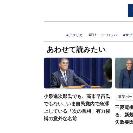
#アメリカ
#EU・ヨーロッパ
#サ
あわせて読みたい
小泉進次郎氏でも、高市早苗氏
事業ポー
でもない...いま自民党内で急浮
三菱電機
上している「次の首相」有力候
る、新
補の意外な名前
失敗要