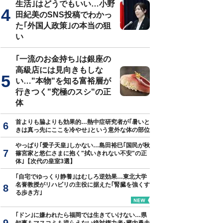
生活｣はどうでもいい…小野
田紀美のSNS投稿でわかっ
た｢外国人政策｣の本当の狙
い
｢一流のお金持ち｣は銀座の
高級店には見向きもしな
い…"本物"を知る富裕層が
行きつく"究極のスシ"の正
体
首よりも脇よりも効果的…熱中症研究者が｢暑いと
きは真っ先にここを冷やせ｣という意外な体の部位
やっぱり｢愛子天皇｣しかない…島田裕巳｢国民が秋
篠宮家と悠仁さまに抱く"拭いきれない不安"の正
体｣【次代の皇室3選】
｢自宅でゆっくり静養｣はむしろ逆効果…東北大学
名誉教授がリハビリの主役に据えた｢腎臓を強くす
る歩き方｣
｢ドン｣に嫌われたら福岡では生きていけない…県