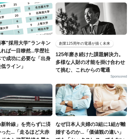
事"採用大学"ランキン
創業125周年の電通が描く未来
れば一目瞭然...学歴社
125年磨き続けた課題解決力。
本で成功に必要な「出身
多様な人財の才能を掛け合わせ
最低ライン」
て挑む、これからの電通
Sponsored
の新幹線」を売らずに済
なぜ日本人夫婦の3組に1組が離
った...「走るほど大赤
婚するのか...「価値観の違い」