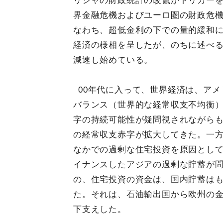
リシャの財政統計の改竄がトリガー
界金融危機およびユーロ圏の財政危
なわち、超低金利の下での量的緩和に
経済の様相を呈したが、のちに述べ
減速し始めている。
00年代に入って、世界経済は、ア
バランス（世界的な経常収支不均衡
字の持続可能性が疑問視されながら
の経常収支赤字が拡大してきた。一方
なかでの過剰な住宅投資を原因とし
イナンスしたアジアの過剰な貯蓄が
の、住宅投資の資金は、国内貯蓄は
た。それは、石油輸出国から欧州の
下支えした。