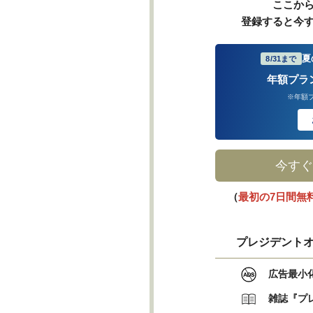
ここか
登録すると今
夏
8/31まで
年額プラ
※年額
今すぐ
（
最初の7日間無
プレジデントオ
広告最小
雑誌『プ