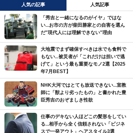
人気の記事
人気記事
「秀吉と一緒になるのがイヤ」ではな
い...お市の方が柴田勝家との自害を選ん
だ"現代人には理解できない"理由
大地震でまず確保すべきは水でも食料で
もない...被災者が「これだけは担いで逃
げて」という最も重要なモノ2選【2025
年7月BEST】
NHK大河ではとても放送できない...宣教
師に「獣より劣ったもの」と書かれた豊
臣秀吉のおぞましき性欲
仕事のデキない人ほどこの髪形をしてい
る...相手から全く信頼されない「ビジネ
スで一発アウト」ヘアスタイル3選