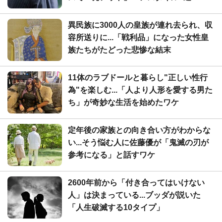
異民族に3000人の皇族が連れ去られ、収
容所送りに...「戦利品」になった女性皇
族たちがたどった悲惨な結末
11体のラブドールと暮らし"正しい性行
為"を楽しむ...「人より人形を愛する男た
ち」が奇妙な生活を始めたワケ
定年後の家族との向き合い方がわからな
い...そう悩む人に佐藤優が「鬼滅の刃が
参考になる」と話すワケ
2600年前から「付き合ってはいけない
人」は決まっている...ブッダが説いた
「人生破滅する10タイプ」