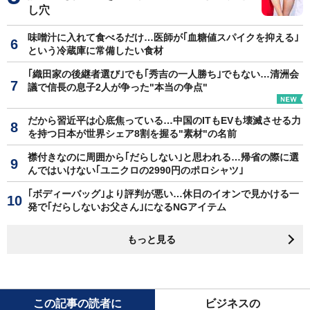
し穴
味噌汁に入れて食べるだけ…医師が｢血糖値スパイクを抑える｣
という冷蔵庫に常備したい食材
｢織田家の後継者選び｣でも｢秀吉の一人勝ち｣でもない…清洲会
議で信長の息子2人が争った"本当の争点"
だから習近平は心底焦っている…中国のITもEVも壊滅させる力
を持つ日本が世界シェア8割を握る"素材"の名前
襟付きなのに周囲から｢だらしない｣と思われる…帰省の際に選
んではいけない｢ユニクロの2990円のポロシャツ｣
｢ボディーバッグ｣より評判が悪い…休日のイオンで見かける一
発で｢だらしないお父さん｣になるNGアイテム
もっと見る
この記事の読者に
ビジネスの