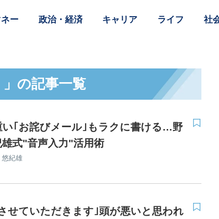
マネー
政治・経済
キャリア
ライフ
社
』」の記事一覧
重い｢お詫びメール｣もラクに書ける…野
雄式"音声入力"活用術
 悠紀雄
討させていただきます｣頭が悪いと思われ