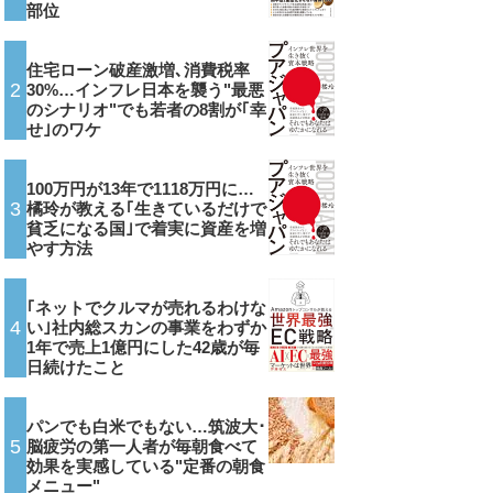
部位
住宅ローン破産激増､消費税率
2
30%…インフレ日本を襲う"最悪
のシナリオ"でも若者の8割が｢幸
せ｣のワケ
100万円が13年で1118万円に…
3
橘玲が教える｢生きているだけで
貧乏になる国｣で着実に資産を増
やす方法
｢ネットでクルマが売れるわけな
4
い｣社内総スカンの事業をわずか
1年で売上1億円にした42歳が毎
日続けたこと
パンでも白米でもない…筑波大･
5
脳疲労の第一人者が毎朝食べて
効果を実感している"定番の朝食
メニュー"