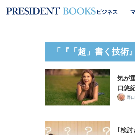
ビジネス
「『「超」書く技術
気が
口悠紀
野口
｢検