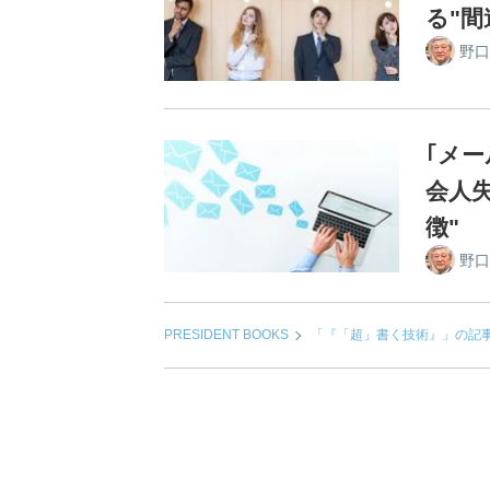
る"
野口
｢メ
会人
徴"
野口
PRESIDENT BOOKS
「『「超」書く技術』」の記