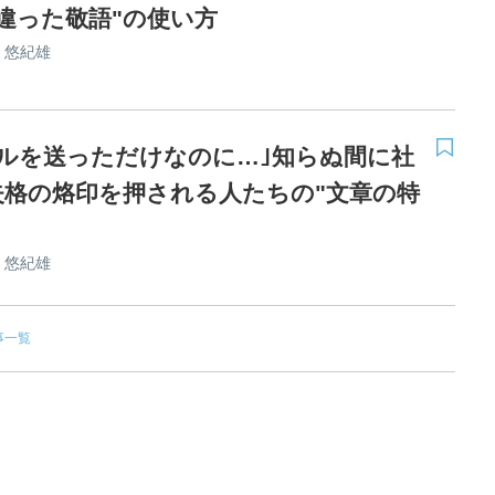
間違った敬語"の使い方
 悠紀雄
ールを送っただけなのに…｣知らぬ間に社
失格の烙印を押される人たちの"文章の特
 悠紀雄
事一覧