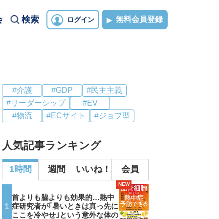
会
検索
無料会員登録
ログイン
#介護
#GDP
#民主主義
#リーダーシップ
#EV
#物流
#ECサイト
#ジョブ型
人気記事ランキング
1時間
週間
いいね！
会員
NEW
首よりも脇よりも効果的…熱中
1
症研究者が｢暑いときは真っ先に
ここを冷やせ｣という意外な体の