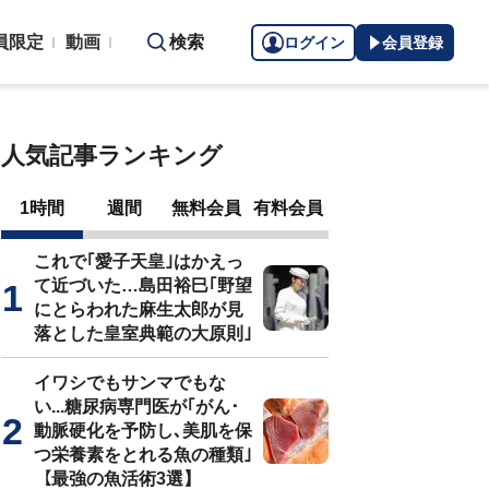
員限定
動画
検索
ログイン
会員登録
人気記事ランキング
1時間
週間
無料会員
有料会員
これで｢愛子天皇｣はかえっ
て近づいた…島田裕巳｢野望
にとらわれた麻生太郎が見
落とした皇室典範の大原則｣
イワシでもサンマでもな
い...糖尿病専門医が｢がん･
動脈硬化を予防し､美肌を保
つ栄養素をとれる魚の種類｣
【最強の魚活術3選】