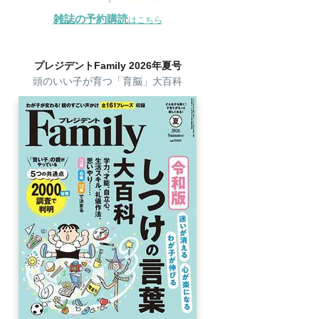
雑誌の予約購読
はこちら
プレジデントFamily 2026年夏号
頭のいい子が育つ「育脳」大百科