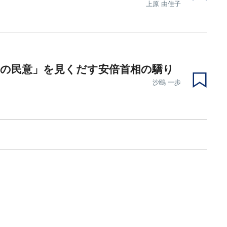
上原 由佳子
縄の民意」を見くだす安倍首相の驕り
沙鴎 一歩