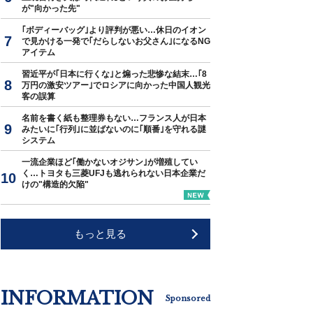
が"向かった先"
｢ボディーバッグ｣より評判が悪い…休日のイオン
で見かける一発で｢だらしないお父さん｣になるNG
アイテム
習近平が｢日本に行くな｣と煽った悲惨な結末…｢8
万円の激安ツアー｣でロシアに向かった中国人観光
客の誤算
名前を書く紙も整理券もない…フランス人が日本
みたいに｢行列｣に並ばないのに｢順番｣を守れる謎
システム
一流企業ほど｢働かないオジサン｣が増殖してい
く…トヨタも三菱UFJも逃れられない日本企業だ
けの"構造的欠陥"
もっと見る
INFORMATION
Sponsored