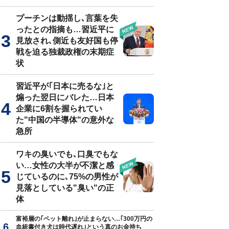
プーチンは動揺し､言葉を失
ったとの指摘も…習近平に
見放され､側近も友好国も停
戦を迫る独裁政権の末期症
状
習近平が｢日本に売るな｣と
煽った翌日にバレた…日本
企業に6割を握られてい
た"中国の半導体"の意外な
急所
ワキの臭いでも､口臭でもな
い…女性の大半が不潔と感
じているのに､75%の男性が
見落としている"臭い"の正
体
富裕層の｢ペット離れ｣が止まらない…｢300万円の
血統書付き犬は時代遅れ｣という真のお金持ち