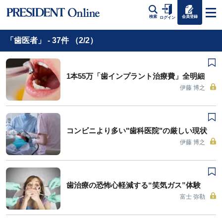
会員登録
検索
ログイン
「歯医者」 - 37件 （2/2）
1本55万「歯インプラント治療費」全明細
伊藤 博之
コンビニより多い"歯科医院"の厳しい現状
伊藤 博之
歯治療の恐怖心軽減する“笑気ガス”体験
富士 弥勒