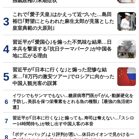
独裁政権の末期症状
これで｢愛子天皇｣はかえって近づいた…島田
裕巳｢野望にとらわれた麻生太郎が見落とした
皇室典範の大原則｣
習近平が｢愛国心｣を煽った不気味な結果…日
本兵を撃退する｢抗日テーマパーク｣が中国各
地に広がる理由
習近平が｢日本に行くな｣と煽った悲惨な結
末…｢8万円の激安ツアー｣でロシアに向かった
中国人観光客の誤算
イワシでもサンマでもない...糖尿病専門医が｢がん･動脈硬化を
予防し､美肌を保つ栄養素をとれる魚の種類｣【最強の魚活術3
選】
習近平が｢日本に行くな｣と煽っても､寿司は奪えない…｢スシロ
ー14時間待ち｣が映し出す中国人客の本音
｢ボディーバッグ｣より評判が悪い…休日のイオンで見かける一