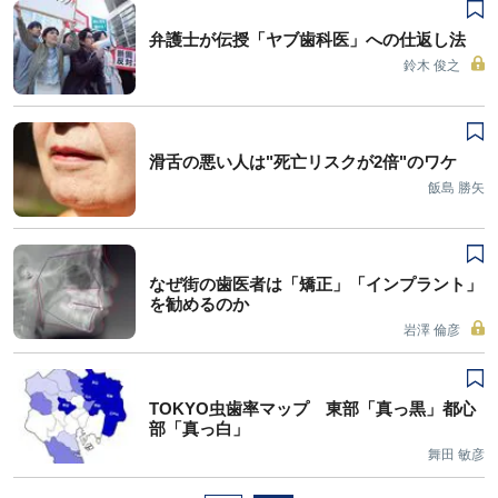
弁護士が伝授「ヤブ歯科医」への仕返し法
鈴木 俊之
滑舌の悪い人は"死亡リスクが2倍"のワケ
飯島 勝矢
なぜ街の歯医者は「矯正」「インプラント」
を勧めるのか
岩澤 倫彦
TOKYO虫歯率マップ 東部「真っ黒」都心
部「真っ白」
舞田 敏彦