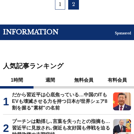
1
2
INFORMATION
Sponsored
人気記事ランキング
1時間
週間
無料会員
有料会員
だから習近平は心底焦っている…中国のITも
EVも壊滅させる力を持つ日本が世界シェア8
割を握る"素材"の名前
プーチンは動揺し､言葉を失ったとの指摘も…
習近平に見放され､側近も友好国も停戦を迫る