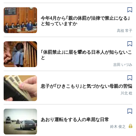
今年4月から｢親の体罰が法律で禁止になる｣
と知っていますか
高祖 常子
｢体罰禁止｣に眉を顰める日本人が知らないこ
と
吉田 いづみ
息子が｢ひきこもり｣と気づかない母親の苦悩
川北 稔
あおり運転をする人の卑屈な日常
鈴木 俊之