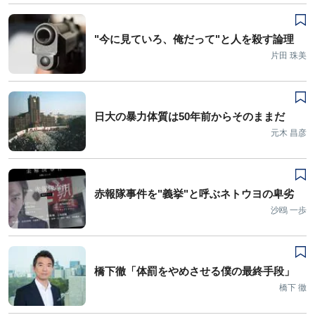
"今に見ていろ、俺だって"と人を殺す論理
片田 珠美
日大の暴力体質は50年前からそのままだ
元木 昌彦
赤報隊事件を"義挙"と呼ぶネトウヨの卑劣
沙鴎 一歩
橋下徹「体罰をやめさせる僕の最終手段」
橋下 徹