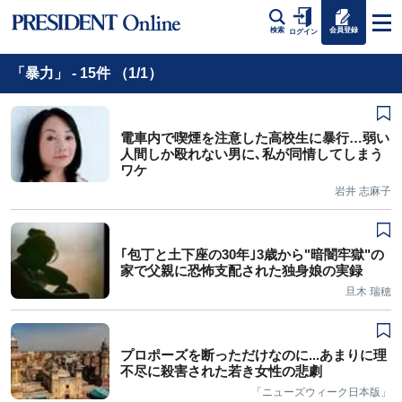
会員登録
検索
ログイン
「暴力」 - 15件 （1/1）
電車内で喫煙を注意した高校生に暴行…弱い
人間しか殴れない男に､私が同情してしまう
ワケ
岩井 志麻子
｢包丁と土下座の30年｣3歳から"暗闇牢獄"の
家で父親に恐怖支配された独身娘の実録
旦木 瑞穂
プロポーズを断っただけなのに...あまりに理
不尽に殺害された若き女性の悲劇
「ニューズウィーク日本版」