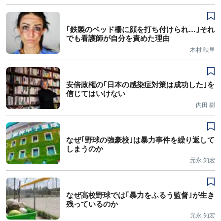
｢鉄製のベッド柵に顔を打ち付けられ…｣それ
でも看護師が自分を責めた理由
木村 映里
安倍政権の｢日本の感染症対策は成功した｣を
信じてはいけない
内田 樹
なぜ｢野球の強豪校｣は暴力事件を繰り返して
しまうのか
元永 知宏
なぜ高校野球では｢暴力をふるう監督｣が生き
残っているのか
元永 知宏