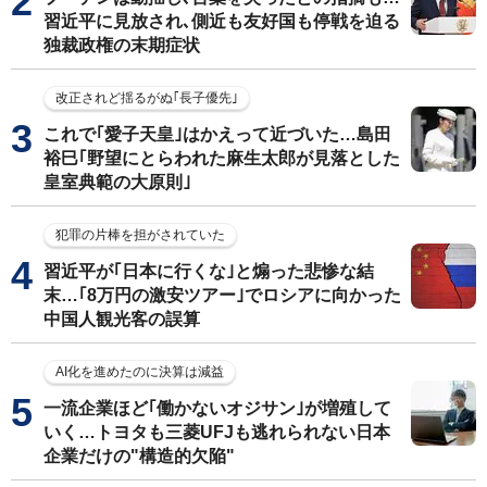
習近平に見放され､側近も友好国も停戦を迫る
独裁政権の末期症状
改正されど揺るがぬ｢長子優先｣
これで｢愛子天皇｣はかえって近づいた…島田
裕巳｢野望にとらわれた麻生太郎が見落とした
皇室典範の大原則｣
犯罪の片棒を担がされていた
習近平が｢日本に行くな｣と煽った悲惨な結
末…｢8万円の激安ツアー｣でロシアに向かった
中国人観光客の誤算
AI化を進めたのに決算は減益
一流企業ほど｢働かないオジサン｣が増殖して
いく…トヨタも三菱UFJも逃れられない日本
企業だけの"構造的欠陥"