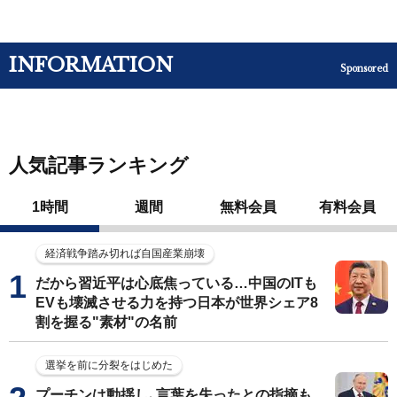
INFORMATION
Sponsored
人気記事ランキング
1時間
週間
無料会員
有料会員
経済戦争踏み切れば自国産業崩壊
だから習近平は心底焦っている…中国のITも
EVも壊滅させる力を持つ日本が世界シェア8
割を握る"素材"の名前
選挙を前に分裂をはじめた
プーチンは動揺し､言葉を失ったとの指摘も…