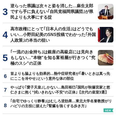
逆らった県議は次々と姿を消した…麻生太郎
ですら手に負えない｢自民党福岡県議団｣が県
民よりも大事にする掟
高市政権にとって｢日本人の生活｣はどうでも
いい…小野田紀美のSNS投稿でわかった｢外国
人政策｣の本当の狙い
｢一流のお金持ち｣は銀座の高級店には見向き
もしない…"本物"を知る富裕層が行きつく"究
極のスシ"の正体
首よりも脇よりも効果的…熱中症研究者が｢暑いときは真っ先
にここを冷やせ｣という意外な体の部位
やっぱり｢愛子天皇｣しかない…島田裕巳｢国民が秋篠宮家と悠
仁さまに抱く"拭いきれない不安"の正体｣【次代の皇室3選】
｢自宅でゆっくり静養｣はむしろ逆効果…東北大学名誉教授がリ
ハビリの主役に据えた｢腎臓を強くする歩き方｣