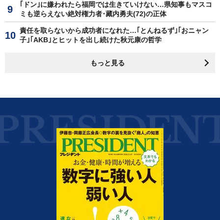
｢ドン｣に嫌われたら福岡では生きていけない…県知事もマスコ
ミも逆らえない絶対権力者･藏内勇夫(72)の正体
責任を取らないから成功者になれた…｢とんねるず｣｢おニャン
子｣｢AKB｣とヒットを出し続けた秋元康の哲学
もっと見る