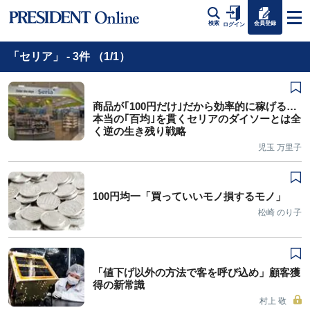
会員登録
検索
ログイン
「セリア」 - 3件 （1/1）
商品が｢100円だけ｣だから効率的に稼げる…
本当の｢百均｣を貫くセリアのダイソーとは全
く逆の生き残り戦略
児玉 万里子
100円均一「買っていいモノ損するモノ」
松崎 のり子
「値下げ以外の方法で客を呼び込め」顧客獲
得の新常識
村上 敬