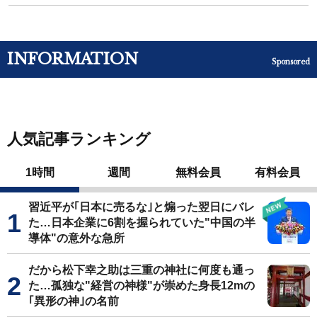
INFORMATION
Sponsored
人気記事ランキング
1時間
週間
無料会員
有料会員
習近平が｢日本に売るな｣と煽った翌日にバレ
た…日本企業に6割を握られていた"中国の半
導体"の意外な急所
だから松下幸之助は三重の神社に何度も通っ
た…孤独な"経営の神様"が崇めた身長12mの
｢異形の神｣の名前