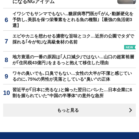
になるNGアイテム
イワシでもサンマでもない...糖尿病専門医が｢がん･動脈硬化を
予防し､美肌を保つ栄養素をとれる魚の種類｣【最強の魚活術3
選】
エビやカニを想わせる濃密な旨味とコク…近所の公園でタダで
採れる｢今が旬｣な高級食材の名前
地方衰退の一番の原因は｢人口減少｣ではない…山口の超富裕層
が｢住民税43億円｣をまるっと抱えて移住した理由
ワキの臭いでも､口臭でもない…女性の大半が不潔と感じてい
るのに､75%の男性が見落としている"臭い"の正体
習近平が｢日本に売るな｣と煽った翌日にバレた…日本企業に6
割を握られていた"中国の半導体"の意外な急所
もっと見る