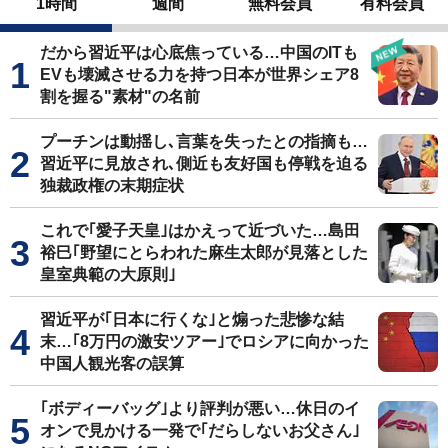
1時間
週間
無料会員
有料会員
だから習近平は心底焦っている…中国のITも
EVも壊滅させる力を持つ日本が世界シェア8
割を握る"素材"の名前
プーチンは動揺し､言葉を失ったとの指摘も…
習近平に見放され､側近も友好国も停戦を迫る
独裁政権の末期症状
これで｢愛子天皇｣はかえって近づいた…島田
裕巳｢野望にとらわれた麻生太郎が見落とした
皇室典範の大原則｣
習近平が｢日本に行くな｣と煽った悲惨な結
末…｢8万円の激安ツアー｣でロシアに向かった
中国人観光客の誤算
｢ボディーバッグ｣より評判が悪い…休日のイ
オンで見かける一発で｢だらしないお父さん｣