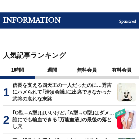
INFORMATION
Sponsored
人気記事ランキング
1時間
週間
無料会員
有料会員
信長を支える四天王の一人だったのに…秀吉
にハメられて｢清須会議｣に出席できなかった
武将の哀れな末路
｢O型→A型｣はいいけど､｢A型→O型｣はダメ…
誰にでも輸血できる｢万能血液｣の最後の落と
し穴