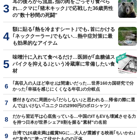
耳の後ろから流血､指の肉をごっそり食べら
れ…クマに｢猪木キック｣で応戦した36歳男性
の"数十秒間の死闘"
額に貼る｢熱を冷ますシート｣でも､首にかける
｢ネッククーラー｣でもない…熱中症対策に最
も効果的なアイテム
味噌汁に入れて食べるだけ…医師が｢血糖値ス
パイクを抑える｣という冷蔵庫に常備したい食
材
｢高収入の人ほど幸せ｣は間違いだった…世界160カ国研究で分
かった｢幸福を感じにくくなる年収｣の分岐点
襟付きなのに周囲から｢だらしない｣と思われる…帰省の際に選
んではいけない｢ユニクロの2990円のポロシャツ｣
だから習近平は心底焦っている…中国のITもEVも壊滅させる力
を持つ日本が世界シェア8割を握る"素材"の名前
台湾では6歳未満は鑑賞NGに…大人が震撼する映画｢ちいかわ｣
が"灰色"に塗って伏せたものの正体