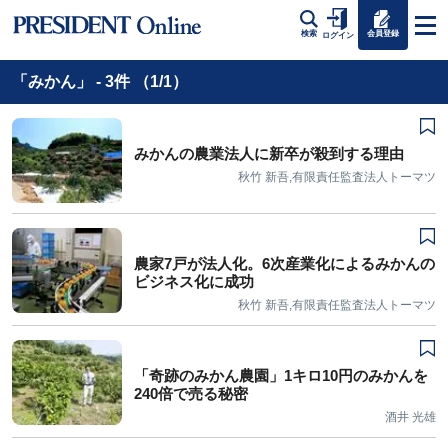
会員登録
検索
ログイン
「みかん」 - 3件 （1/1）
みかんの農業法人に新卒が殺到する理由
秋竹 新吾,有限責任監査法人トーマツ
農家7戸が法人化。6次産業化によるみかんの
ビジネス化に成功
秋竹 新吾,有限責任監査法人トーマツ
「奇跡のみかん農園」1キロ10円のみかんを
240倍で売る秘密
酒井 光雄