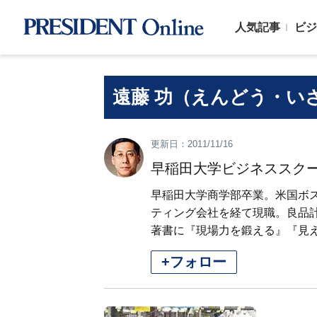
人気記事
ビジ
遠藤 功（えんどう・い
更新日：2011/11/16
早稲田大学ビジネススク
早稲田大学商学部卒業。米国ボ
ティング会社を経て現職。良品
著書に『現場力を鍛える』『見
+フォロー