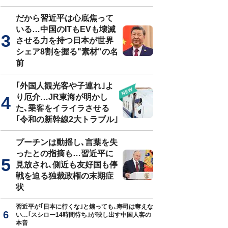
だから習近平は心底焦って
いる…中国のITもEVも壊滅
させる力を持つ日本が世界
シェア8割を握る"素材"の名
前
｢外国人観光客や子連れ｣よ
り厄介…JR東海が明かし
た､乗客をイライラさせる
｢令和の新幹線2大トラブル｣
プーチンは動揺し､言葉を失
ったとの指摘も…習近平に
見放され､側近も友好国も停
戦を迫る独裁政権の末期症
状
習近平が｢日本に行くな｣と煽っても､寿司は奪えな
い…｢スシロー14時間待ち｣が映し出す中国人客の
本音