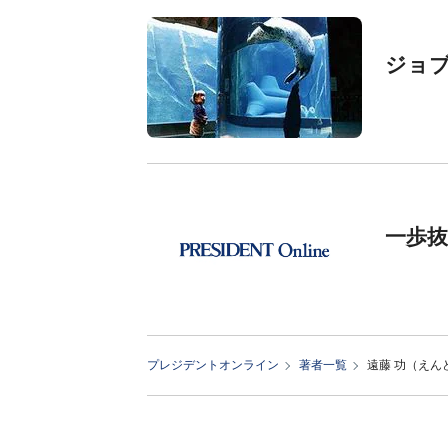
ジョ
一歩
プレジデントオンライン
著者一覧
遠藤 功（えん