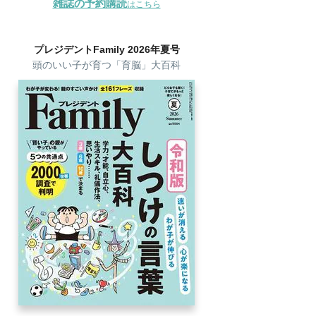
雑誌の予約購読
はこちら
プレジデントFamily 2026年夏号
頭のいい子が育つ「育脳」大百科