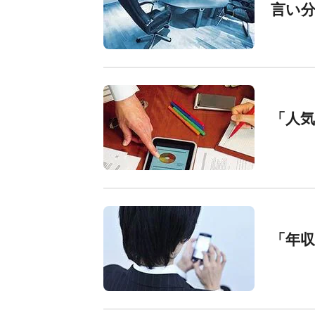
言い
「人
「年収