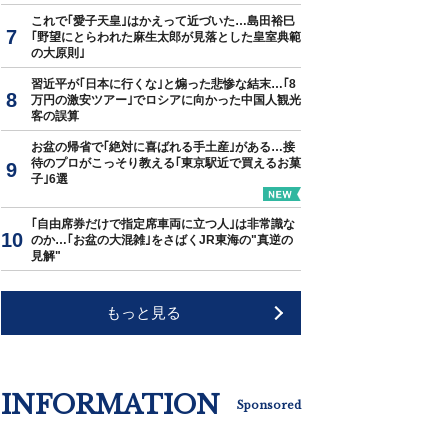
これで｢愛子天皇｣はかえって近づいた…島田裕巳
｢野望にとらわれた麻生太郎が見落とした皇室典範
の大原則｣
習近平が｢日本に行くな｣と煽った悲惨な結末…｢8
万円の激安ツアー｣でロシアに向かった中国人観光
客の誤算
お盆の帰省で｢絶対に喜ばれる手土産｣がある…接
待のプロがこっそり教える｢東京駅近で買えるお菓
子｣6選
｢自由席券だけで指定席車両に立つ人｣は非常識な
のか…｢お盆の大混雑｣をさばくJR東海の"真逆の
見解"
もっと見る
INFORMATION
Sponsored