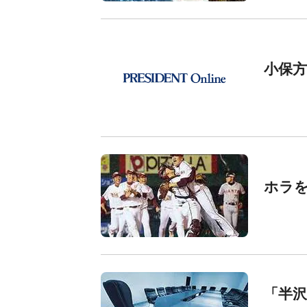
小保
ホラ
「半