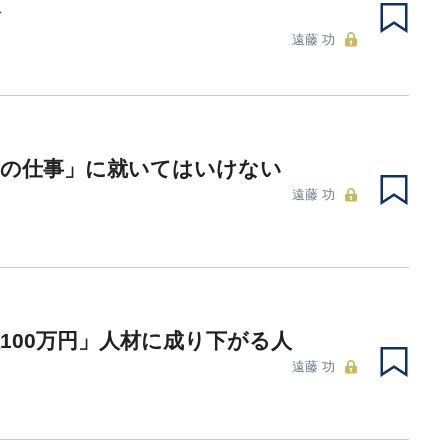
分
遠藤 功
気の仕事」に就いてはいけない
遠藤 功
100万円」人材に成り下がる人
遠藤 功