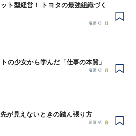
ット型経営！ トヨタの最強組織づく
遠藤 功
ットの少女から学んだ「仕事の本質」
遠藤 功
で先が見えないときの踏ん張り方
遠藤 功