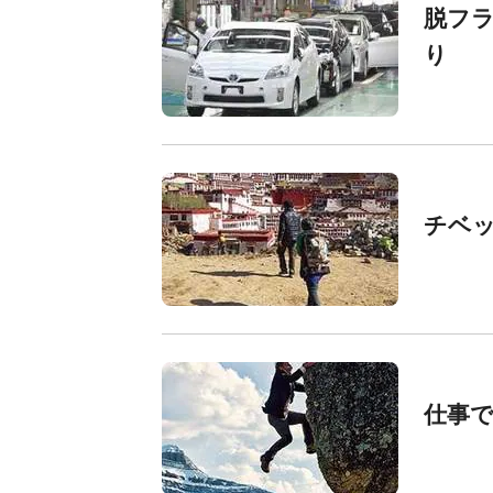
脱フラ
り
チベ
仕事