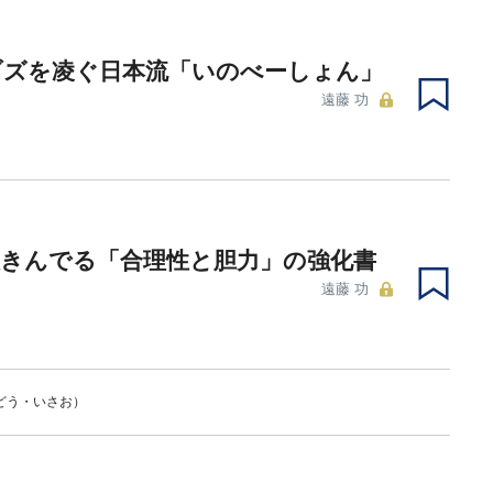
ブズを凌ぐ日本流「いのべーしょん」
遠藤 功
抜きんでる「合理性と胆力」の強化書
遠藤 功
どう・いさお）