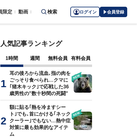
員限定
動画
検索
ログイン
会員登録
人気記事ランキング
1時間
週間
無料会員
有料会員
耳の後ろから流血､指の肉を
ごっそり食べられ…クマに
｢猪木キック｣で応戦した36
歳男性の"数十秒間の死闘"
額に貼る｢熱を冷ますシー
ト｣でも､首にかける｢ネック
クーラー｣でもない…熱中症
対策に最も効果的なアイテ
ム